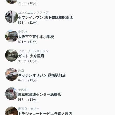
735ｍ（10分）
コンビニエンスストア
セブンイレブン 地下鉄緑橋駅南店
813ｍ（11分）
小学校
大阪市立東中本小学校
821ｍ（11分）
ファミリーレストラン
ガスト 大今里店
952ｍ（12分）
弁当
キッチンオリジン 緑橋駅前店
976ｍ（13分）
その他
東京靴流通センター緑橋店
987ｍ（13分）
喫茶店・カフェ
トラジャコーヒービエラ森ノ宮店