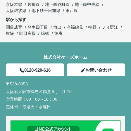
京阪本線
片町線
地下鉄谷町線
地下鉄中央線
大阪環状線
地下鉄千日前線
東西線
駅から探す
関目成育
蒲生四丁目
放出
今福鶴見
鴫野
ＪＲ野江
横堤
関目高殿
緑橋
徳庵
株式会社ケーズホーム
0120-920-616
お問い合わせ
〒538-0053
大阪府大阪市鶴見区鶴見５丁目1-10
営業時間：
09：00～18：00
定休日：
毎週火・水曜日