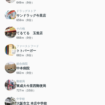
649ｍ（9分）
ドラッグストア
サンドラッグ今里店
659ｍ（9分）
その他
てるてる 玉造店
668ｍ（9分）
ファーストフード
トトバーガー
682ｍ（9分）
総合病院
中本病院
682ｍ（9分）
郵便局
東成大今里西郵便局
727ｍ（10分）
中学校
大阪市立 本庄中学校