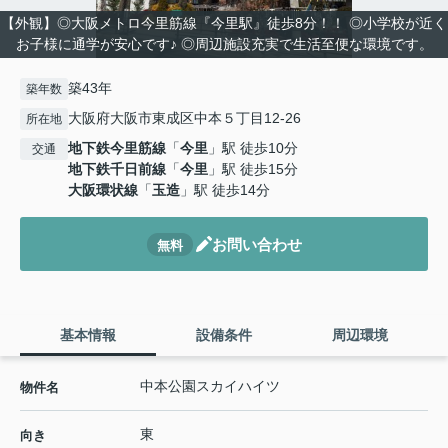
【外観】◎大阪メトロ今里筋線『今里駅』徒歩8分！！ ◎小学校が近く
お子様に通学が安心です♪ ◎周辺施設充実で生活至便な環境です。
築43年
築年数
大阪府大阪市東成区中本５丁目12-26
所在地
地下鉄今里筋線
「
今里
」駅 徒歩10分
交通
地下鉄千日前線
「
今里
」駅 徒歩15分
大阪環状線
「
玉造
」駅 徒歩14分
お問い合わせ
無料
基本情報
設備条件
周辺環境
中本公園スカイハイツ
物件名
東
向き