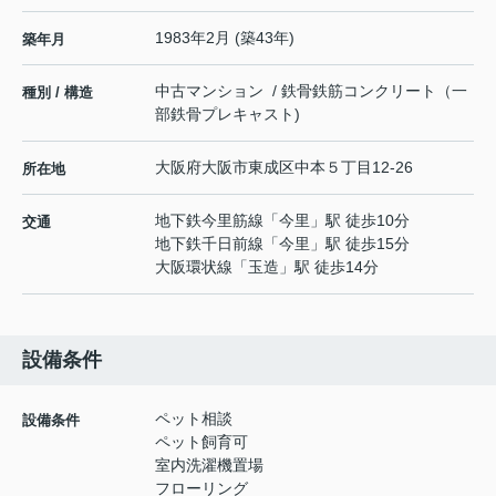
1983年2月 (築43年)
築年月
中古マンション / 鉄骨鉄筋コンクリート（一
種別 / 構造
部鉄骨プレキャスト)
大阪府
大阪市東成区
中本
５丁目12-26
所在地
地下鉄今里筋線
「
今里
」駅 徒歩10分
交通
地下鉄千日前線
「
今里
」駅 徒歩15分
大阪環状線
「
玉造
」駅 徒歩14分
設備条件
ペット相談
設備条件
ペット飼育可
室内洗濯機置場
フローリング