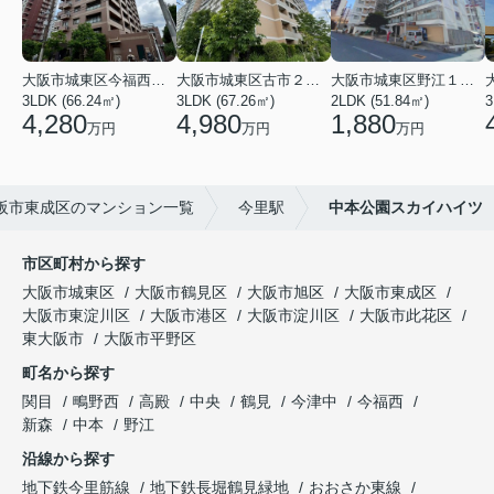
大阪市城東区今福西６丁目
大阪市城東区古市２丁目
大阪市城東区野江１丁目
3LDK (66.24㎡)
3LDK (67.26㎡)
2LDK (51.84㎡)
3
4,280
4,980
1,880
万円
万円
万円
阪市東成区のマンション一覧
今里駅
中本公園スカイハイツ
市区町村から探す
大阪市城東区
大阪市鶴見区
大阪市旭区
大阪市東成区
大阪市東淀川区
大阪市港区
大阪市淀川区
大阪市此花区
東大阪市
大阪市平野区
町名から探す
関目
鴫野西
高殿
中央
鶴見
今津中
今福西
新森
中本
野江
沿線から探す
地下鉄今里筋線
地下鉄長堀鶴見緑地
おおさか東線