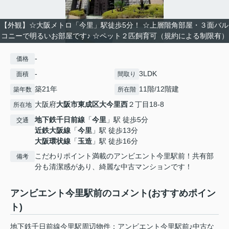
【外観】☆大阪メトロ「今里」駅徒歩5分！ ☆上層階角部屋・３面バル
コニーで明るいお部屋です♪ ☆ペット２匹飼育可（規約による制限有）
-
価格
-
3LDK
面積
間取り
築21年
11階/12階建
築年数
所在階
大阪府
大阪市東成区
大今里西
２丁目18-8
所在地
地下鉄千日前線
「
今里
」駅 徒歩5分
交通
近鉄大阪線
「
今里
」駅 徒歩13分
大阪環状線
「
玉造
」駅 徒歩16分
こだわりポイント満載のアンビエント今里駅前！共有部
備考
分も清潔感があり、綺麗な中古マンションです！
アンビエント今里駅前のコメント(おすすめポイン
ト)
地下鉄千日前線今里駅周辺物件：アンビエント今里駅前♪中古な