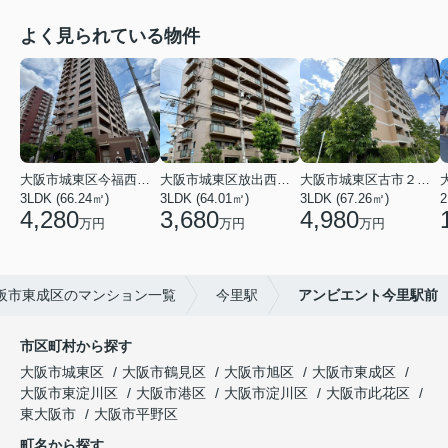
よく見られている物件
大阪市城東区今福西６丁目
大阪市城東区放出西１丁目
大阪市城東区古市２丁目
3LDK (66.24㎡)
3LDK (64.01㎡)
3LDK (67.26㎡)
2
4,280
3,680
4,980
万円
万円
万円
阪市東成区のマンション一覧
今里駅
アンビエント今里駅前
市区町村から探す
大阪市城東区
大阪市鶴見区
大阪市旭区
大阪市東成区
大阪市東淀川区
大阪市港区
大阪市淀川区
大阪市此花区
東大阪市
大阪市平野区
町名から探す