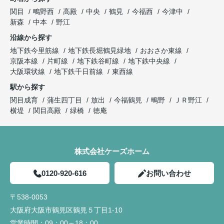
関目
鴫野西
高殿
中央
鶴見
今福西
今津中
新森
中本
野江
沿線から探す
地下鉄今里筋線
地下鉄長堀鶴見緑地
おおさか東線
京阪本線
片町線
地下鉄谷町線
地下鉄中央線
大阪環状線
地下鉄千日前線
東西線
駅から探す
関目成育
蒲生四丁目
放出
今福鶴見
鴫野
ＪＲ野江
横堤
関目高殿
緑橋
徳庵
株式会社ケーズホーム
0120-920-616
お問い合わせ
〒538-0053
大阪府大阪市鶴見区鶴見５丁目1-10
営業時間：
09：00～18：00