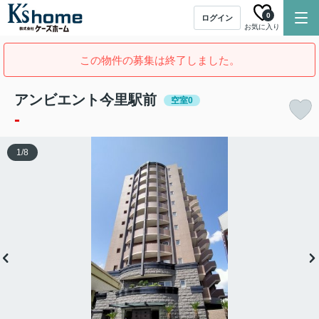
0
ログイン
お気に入り
この物件の募集は終了しました。
アンビエント今里駅前
空室0
-
1
/
8