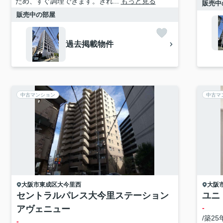
ため、すぐ調理できます。きれ...
もっと見る
販売中
販売中の部屋
過去掲載物件
中古マンション
中古マ
大阪市東成区
大今里西
大阪
セントラルパレス大今里ステーション
ユニ
-
アヴェニュー
/築25
-