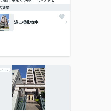
mの場所に東成大今里西...
もっと見る
の部屋
過去掲載物件
ンション