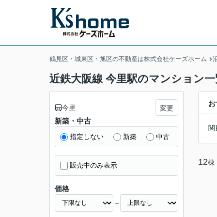
鶴見区・城東区・旭区の不動産は株式会社ケーズホーム
近鉄大阪線 今里駅のマンション一
お
今里
変更
新築・中古
関
指定しない
新築
中古
12
棟
販売中のみ表示
価格
～