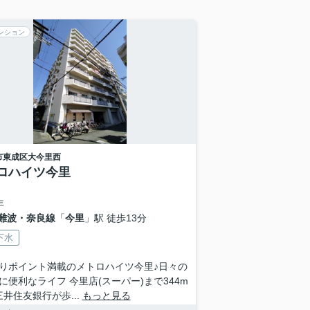
ンション
市東成区
大今里西
ロハイツ今里
年
難波・奈良線
「
今里
」駅 徒歩13分
下水
りポイント満載のメトロハイツ今里♪日々の
に便利なライフ 今里店(スーパー)まで344m
三井住友銀行が歩...
もっと見る