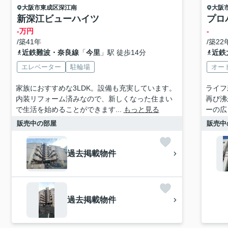
大阪市東成区
深江南
大阪
新深江ビューハイツ
プロ
-万円
-
/築41年
/築22
近鉄難波・奈良線
「
今里
」駅 徒歩14分
近鉄
エレベーター
駐輪場
オー
家族におすすめな3LDK。設備も充実しています。
ライフ
内装リフォーム済みなので、新しくなった住まい
再び沸
で生活を始めることができます...
もっと見る
ーの広さ
販売中の部屋
販売中
過去掲載物件
過去掲載物件