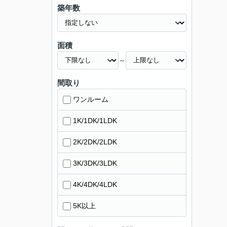
築年数
面積
～
間取り
ワンルーム
1K/1DK/1LDK
2K/2DK/2LDK
3K/3DK/3LDK
4K/4DK/4LDK
5K以上