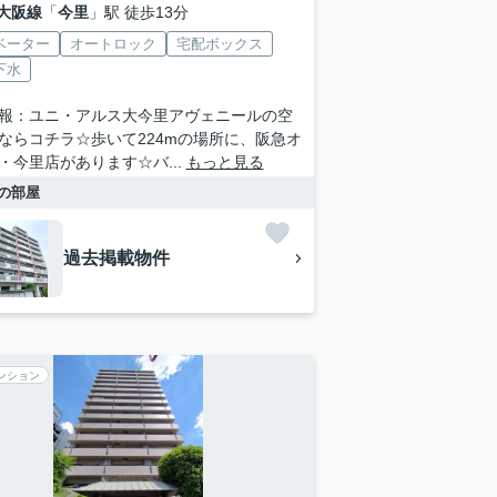
大阪線
「
今里
」駅 徒歩13分
ベーター
オートロック
宅配ボックス
下水
報：ユニ・アルス大今里アヴェニールの空
ならコチラ☆歩いて224mの場所に、阪急オ
・今里店があります☆バ...
もっと見る
の部屋
過去掲載物件
ンション