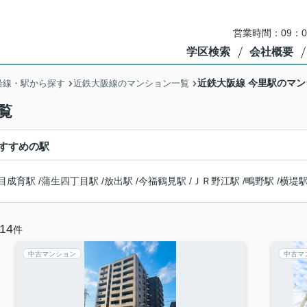
営業時間：09：
学区検索
会社概要
近鉄大阪線 今里駅のマ
沿線・駅から探す
近鉄大阪線のマンション一覧
覧
すすめの駅
目成育駅
/
蒲生四丁目駅
/
放出駅
/
今福鶴見駅
/
ＪＲ野江駅
/
鴫野駅
/
横堤
14
件
中古マンション
中古マ