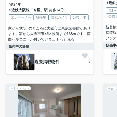
近鉄
/築24年
近鉄大阪線
「
今里
」駅 徒歩14分
エレ
公共
エレベーター
駐輪場
防犯カメラ
公共下水
新着情
家から303mのところに大阪市立東成図書館があり
室情報
ます。家から大阪市東成区役所まで168mです。南
アシス
面バルコニーが付いていま...
もっと見る
販売中
販売中の部屋
過去掲載物件
中古マンション
中古マ