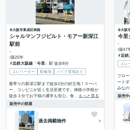
大阪市東成区
神路
大阪
シャルマンフジビルト・モアー新深江
今里
-
駅前
/築47
-
近鉄
/築25年
近鉄大阪線
「
今里
」駅 徒歩8分
エレ
エレベーター
駐輪場
バイク置場あり
フロー
ートダ
最寄りの新深江駅まで徒歩2分の好立地！スーパ
みなの
ー、コンビニが近く生活至便です。神路小学校が
徒歩３分でお子様の通学も安心。食...
もっと見る
販売中
販売中の部屋
過去掲載物件