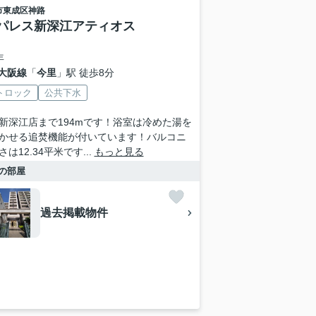
市東成区
神路
パレス新深江アティオス
年
大阪線
「
今里
」駅 徒歩8分
トロック
公共下水
新深江店まで194mです！浴室は冷めた湯を
かせる追焚機能が付いています！バルコニ
は12.34平米です...
もっと見る
の部屋
過去掲載物件