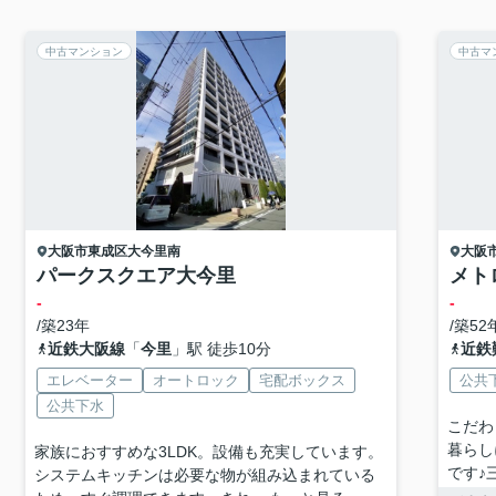
中古マンション
中古マ
大阪市東成区
大今里南
大阪
パークスクエア大今里
メト
-
-
/築23年
/築52
近鉄大阪線
「
今里
」駅 徒歩10分
近鉄
エレベーター
オートロック
宅配ボックス
公共
公共下水
こだわ
暮らし
家族におすすめな3LDK。設備も充実しています。
です♪
システムキッチンは必要な物が組み込まれている