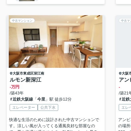
中古マンション
中古マ
大阪市東成区
深江南
大阪
ルモン新深江
アン
-万円
-
/築43年
/築21
近鉄大阪線
「
今里
」駅 徒歩12分
近鉄
エレベーター
公共下水
エレ
快適な生活のために設計された中古マンションで
アンビ
す。涼しい風が入ってくる通風良好な部屋なの
の場所