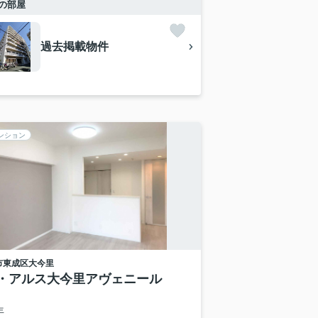
の部屋
過去掲載物件
ンション
市東成区
大今里
・アルス大今里アヴェニール
年