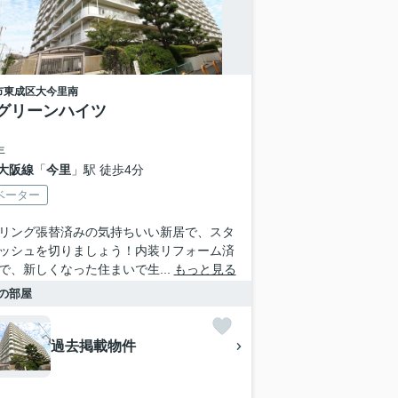
市東成区
大今里南
グリーンハイツ
年
大阪線
「
今里
」駅 徒歩4分
ベーター
リング張替済みの気持ちいい新居で、スタ
ッシュを切りましょう！内装リフォーム済
で、新しくなった住まいで生...
もっと見る
の部屋
過去掲載物件