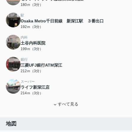
180ｍ（3分）
駅
Osaka Metro千日前線 新深江駅 ３番出口
192ｍ（3分）
内科
土谷内科医院
199ｍ（3分）
銀行
三菱UFJ銀行ATM深江
212ｍ（3分）
スーパー
ライフ新深江店
214ｍ（3分）
すべて見る
地図