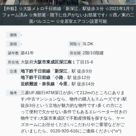
【外観】☆大阪メトロ千日前線「新深江」駅徒歩３分 ☆2021年1月リ
フォーム済み ☆角部屋・階下に住戸がないお部屋です♪ ☆西／東の二
面バルコニー ☆全居室エアコン設置可能
-
価格
-
3LDK
面積
間取り
築41年
2階/10階建
築年数
所在階
大阪府
大阪市東成区
深江南
１丁目15-6
所在地
地下鉄千日前線
「
新深江
」駅 徒歩3分
交通
地下鉄千日前線
「
小路
」駅 徒歩12分
近鉄難波・奈良線
「
今里
」駅 徒歩14分
三菱UFJ銀行ATM深江が歩いて212mのところにありま
備考
す♪中古マンションなら、物件の購入もスムーズです♪駅
徒歩3分という立地が魅力的な物件です♪多くの方にと
って便利で欠かせない条件でもあるエレベーター付きの
物件です♪大阪市東成区で不動産情報を探すなら、ケー
ズホームにお任せください♪こだわりやご要望などがご
ざいましたら、0120-920-616にご連絡ください(^o^)