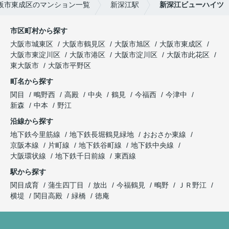
阪市東成区のマンション一覧
新深江駅
新深江ビューハイツ
市区町村から探す
大阪市城東区
大阪市鶴見区
大阪市旭区
大阪市東成区
大阪市東淀川区
大阪市港区
大阪市淀川区
大阪市此花区
東大阪市
大阪市平野区
町名から探す
関目
鴫野西
高殿
中央
鶴見
今福西
今津中
新森
中本
野江
沿線から探す
地下鉄今里筋線
地下鉄長堀鶴見緑地
おおさか東線
京阪本線
片町線
地下鉄谷町線
地下鉄中央線
大阪環状線
地下鉄千日前線
東西線
駅から探す
関目成育
蒲生四丁目
放出
今福鶴見
鴫野
ＪＲ野江
横堤
関目高殿
緑橋
徳庵