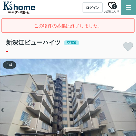
0
ログイン
お気に入り
この物件の募集は終了しました。
新深江ビューハイツ
空室0
-
1
/
4