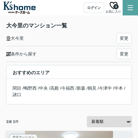
0
ログイン
お気に入り
大今里のマンション一覧
大今里
変更
条件から探す
変更
おすすめのエリア
関目
/
鴫野西
/
中央
/
高殿
/
今福西
/
新森
/
鶴見
/
今津中
/
中本
/
諸口
1
棟
1
件
中古マンション