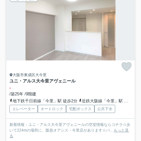
大阪市東成区大今里
ユニ・アルス大今里アヴェニール
-
/築25年 /9階建
地下鉄千日前線「今里」駅 徒歩2分
近鉄大阪線「今里」駅 徒歩13分
エレベーター
オートロック
宅配ボックス
公共下水
新着情報：ユニ・アルス大今里アヴェニールの空室情報ならコチラ☆歩
いて224mの場所に、阪急オアシス・今里店があります☆バ...
もっと見
る