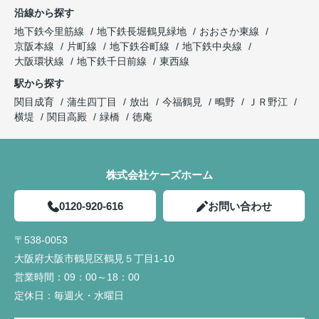
沿線から探す
地下鉄今里筋線
地下鉄長堀鶴見緑地
おおさか東線
京阪本線
片町線
地下鉄谷町線
地下鉄中央線
大阪環状線
地下鉄千日前線
東西線
駅から探す
関目成育
蒲生四丁目
放出
今福鶴見
鴫野
ＪＲ野江
横堤
関目高殿
緑橋
徳庵
株式会社ケーズホーム
0120-920-616
お問い合わせ
〒538-0053
大阪府大阪市鶴見区鶴見５丁目1-10
営業時間：
09：00～18：00
定休日：
毎週火・水曜日