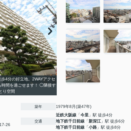
徒歩4分の好立地。2WAYアクセ
うち時間を過ごせます！ ◯隣接す
とり空間
1979年8月(築47年)
築年
近鉄大阪線
「
今里
」駅 徒歩4分
地下鉄千日前線
「
新深江
」駅 徒歩6分
交通
7-26
地下鉄千日前線
「
小路
」駅 徒歩8分