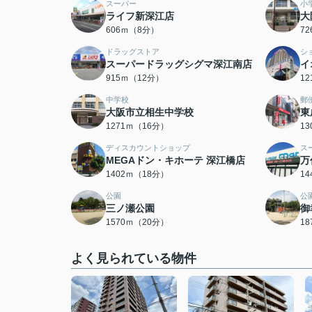
スーパー
小
ライフ新深江店
大
606ｍ（8分）
7
ドラッグストア
シ
スーパードラッグシグマ深江南店
イ
915ｍ（12分）
1
中学校
郵
大阪市立相生中学校
東
1271ｍ（16分）
1
ディスカウントショップ
ス
MEGAドン・キホーテ 深江橋店
万
1402ｍ（18分）
1
公園
公
三ノ瀬公園
御
1570ｍ（20分）
1
よく見られている物件