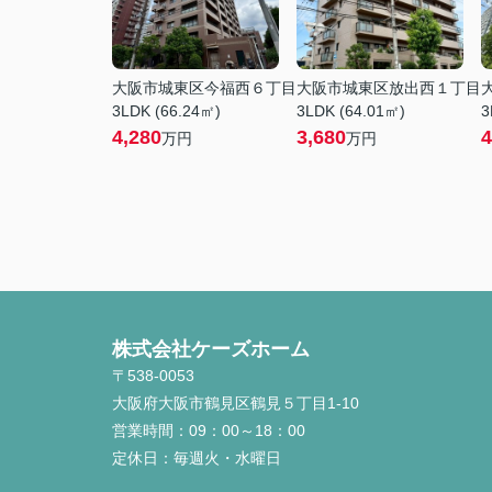
大阪市城東区今福西６丁目
大阪市城東区放出西１丁目
3LDK (66.24㎡)
3LDK (64.01㎡)
3
4,280
3,680
4
万円
万円
株式会社ケーズホーム
〒538-0053
大阪府大阪市鶴見区鶴見５丁目1-10
営業時間：
09：00～18：00
定休日：
毎週火・水曜日