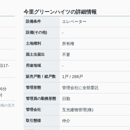
今里グリーンハイツの詳細情報
設備条件
エレベーター
設備(その他)
-
土地権利
所有権
国土法届出
不要
目17-
用途地域
-
販売戸数 / 総戸数
1戸 / 288戸
管理形態
管理会社に全部委託
6分
分
管理員の勤務形態
日勤
情報の見方
管理会社
互光建物管理(株)
取引態様
仲介