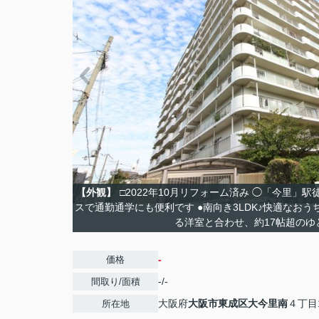
【外観】
□2022年10月リフォーム済み ◯「今里」駅
スで通勤通学にも便利です ●南向き3LDK♪快適なお
る洋室と合わせ、約17帖超のゆ
-
価格
-/-
間取り/面積
大阪府
大阪市東成区
大今里南
４丁目1
所在地