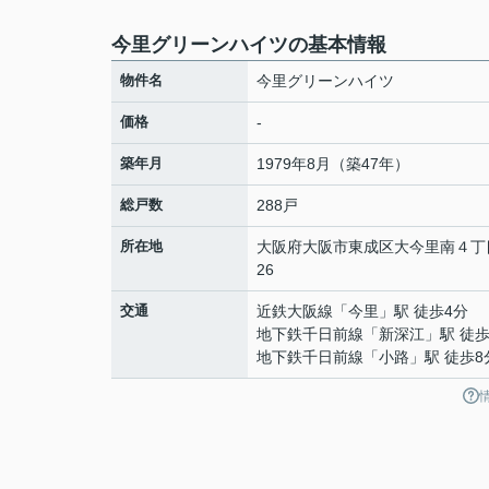
今里グリーンハイツの基本情報
物件名
今里グリーンハイツ
価格
-
築年月
1979年8月（築47年）
総戸数
288戸
所在地
大阪府
大阪市東成区
大今里南
４丁
26
交通
近鉄大阪線
「
今里
」駅 徒歩4分
地下鉄千日前線
「
新深江
」駅 徒歩
地下鉄千日前線
「
小路
」駅 徒歩8