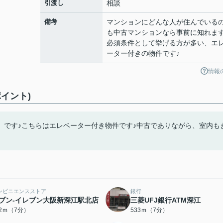
引渡し
相談
備考
マンションにどんな人が住んでいる
も中古マンションなら事前に知れます
必須条件として挙げる方が多い、エ
ーター付きの物件です♪
情報
イント)
」です♪こちらはエレベーター付き物件です♪中古でありながら、室内も
ンビニエンスストア
銀行
ブン-イレブン大阪新深江駅北店
三菱UFJ銀行ATM深江
32ｍ（7分）
533ｍ（7分）