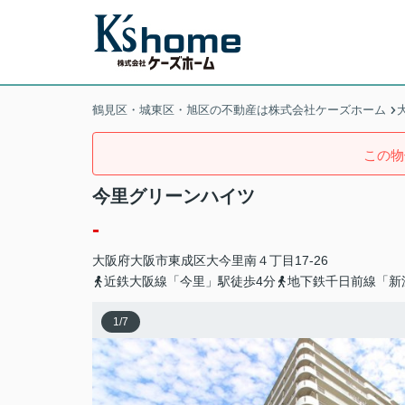
鶴見区・城東区・旭区の不動産は株式会社ケーズホーム
この物
今里グリーンハイツ
-
大阪府
大阪市東成区
大今里南
４丁目17-26
近鉄大阪線「今里」駅徒歩4分
地下鉄千日前線「新
1
/
7