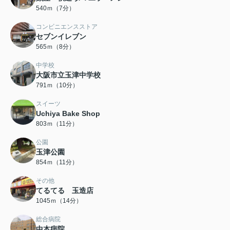
540ｍ（7分）
コンビニエンスストア
セブンイレブン
565ｍ（8分）
中学校
大阪市立玉津中学校
791ｍ（10分）
スイーツ
Uchiya Bake Shop
803ｍ（11分）
公園
玉津公園
854ｍ（11分）
その他
てるてる 玉造店
1045ｍ（14分）
総合病院
中本病院