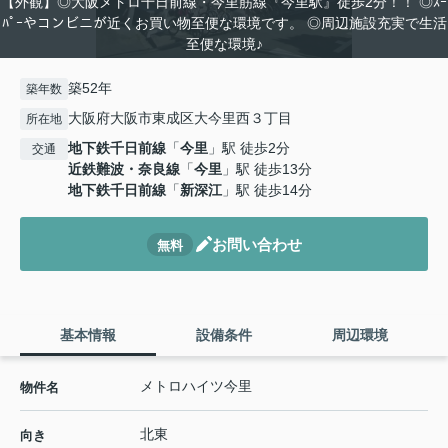
【外観】◎大阪メトロ千日前線・今里筋線『今里駅』徒歩2分！！ ◎ｽｰ
ﾊﾟｰやコンビニが近くお買い物至便な環境です。 ◎周辺施設充実で生活
至便な環境♪
築52年
築年数
大阪府大阪市東成区大今里西３丁目
所在地
地下鉄千日前線
「
今里
」駅 徒歩2分
交通
近鉄難波・奈良線
「
今里
」駅 徒歩13分
地下鉄千日前線
「
新深江
」駅 徒歩14分
お問い合わせ
無料
基本情報
設備条件
周辺環境
メトロハイツ今里
物件名
北東
向き