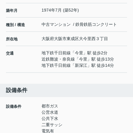
1974年7月 (築52年)
築年月
中古マンション / 鉄骨鉄筋コンクリート
種別 / 構造
大阪府
大阪市東成区
大今里西
３丁目
所在地
地下鉄千日前線
「
今里
」駅 徒歩2分
交通
近鉄難波・奈良線
「
今里
」駅 徒歩13分
地下鉄千日前線
「
新深江
」駅 徒歩14分
設備条件
都市ガス
設備条件
公営水道
公共下水
二重サッシ
電気有