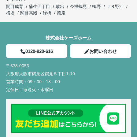
関目成育
蒲生四丁目
放出
今福鶴見
鴫野
ＪＲ野江
横堤
関目高殿
緑橋
徳庵
株式会社ケーズホーム
0120-920-616
お問い合わせ
〒538-0053
大阪府大阪市鶴見区鶴見５丁目1-10
営業時間：
09：00～18：00
定休日：
毎週火・水曜日