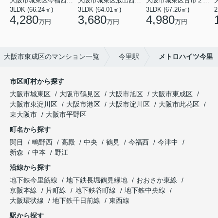
大阪市城東区今福西６丁目
大阪市城東区放出西１丁目
大阪市城東区古市２丁目
3LDK (66.24㎡)
3LDK (64.01㎡)
3LDK (67.26㎡)
2
4,280
3,680
4,980
万円
万円
万円
大阪市東成区のマンション一覧
今里駅
メトロハイツ今里
市区町村から探す
大阪市城東区
大阪市鶴見区
大阪市旭区
大阪市東成区
大阪市東淀川区
大阪市港区
大阪市淀川区
大阪市此花区
東大阪市
大阪市平野区
町名から探す
関目
鴫野西
高殿
中央
鶴見
今福西
今津中
新森
中本
野江
沿線から探す
地下鉄今里筋線
地下鉄長堀鶴見緑地
おおさか東線
京阪本線
片町線
地下鉄谷町線
地下鉄中央線
大阪環状線
地下鉄千日前線
東西線
駅から探す