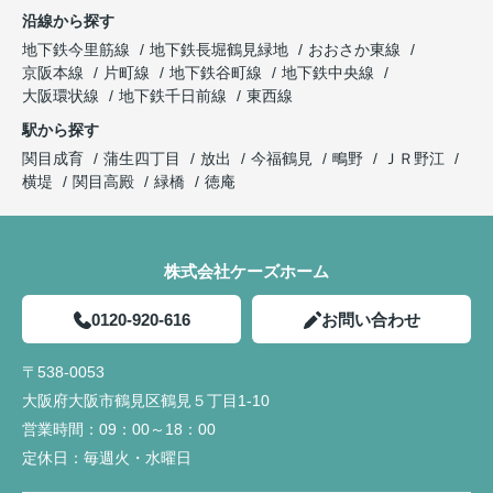
沿線から探す
地下鉄今里筋線
地下鉄長堀鶴見緑地
おおさか東線
京阪本線
片町線
地下鉄谷町線
地下鉄中央線
大阪環状線
地下鉄千日前線
東西線
駅から探す
関目成育
蒲生四丁目
放出
今福鶴見
鴫野
ＪＲ野江
横堤
関目高殿
緑橋
徳庵
株式会社ケーズホーム
0120-920-616
お問い合わせ
〒538-0053
大阪府大阪市鶴見区鶴見５丁目1-10
営業時間：
09：00～18：00
定休日：
毎週火・水曜日