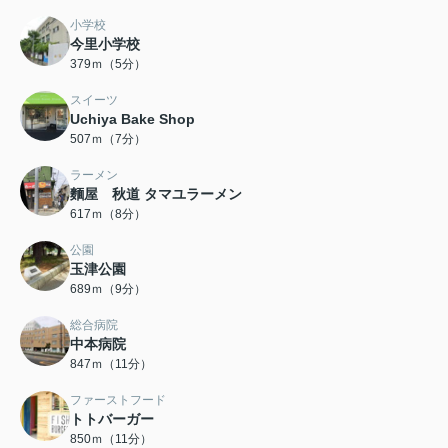
小学校
今里小学校
379ｍ（5分）
スイーツ
Uchiya Bake Shop
507ｍ（7分）
ラーメン
麵屋 秋道 タマユラーメン
617ｍ（8分）
公園
玉津公園
689ｍ（9分）
総合病院
中本病院
847ｍ（11分）
ファーストフード
トトバーガー
850ｍ（11分）