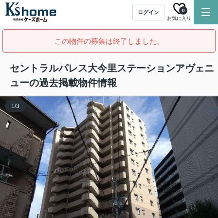
0
ログイン
お気に入り
この物件の募集は終了しました。
セントラルパレス大今里ステーションアヴェニ
ューの過去掲載物件情報
1
/
3