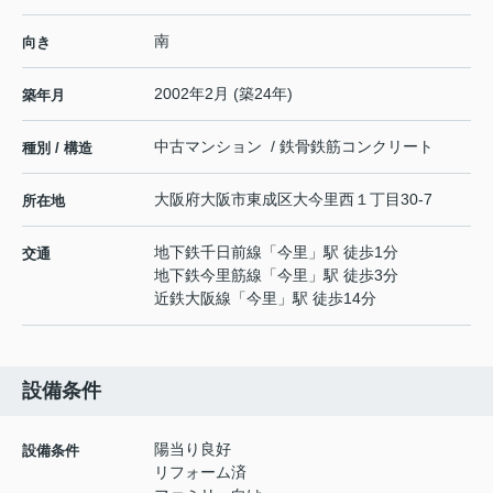
南
向き
2002年2月 (築24年)
築年月
中古マンション / 鉄骨鉄筋コンクリート
種別 / 構造
大阪府
大阪市東成区
大今里西
１丁目30-7
所在地
地下鉄千日前線
「
今里
」駅 徒歩1分
交通
地下鉄今里筋線
「
今里
」駅 徒歩3分
近鉄大阪線
「
今里
」駅 徒歩14分
設備条件
陽当り良好
設備条件
リフォーム済