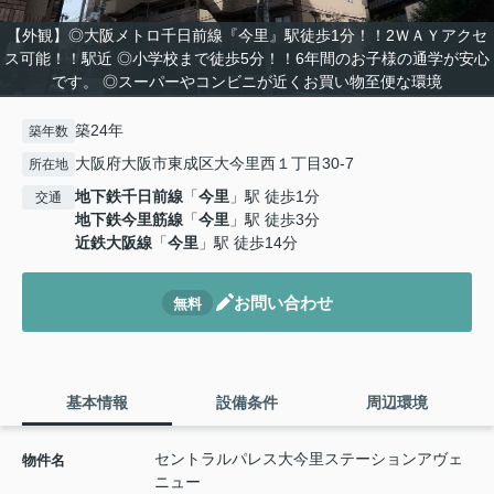
【外観】◎大阪メトロ千日前線『今里』駅徒歩1分！！2ＷＡＹアクセ
ス可能！！駅近 ◎小学校まで徒歩5分！！6年間のお子様の通学が安心
です。 ◎スーパーやコンビニが近くお買い物至便な環境
築24年
築年数
大阪府大阪市東成区大今里西１丁目30-7
所在地
地下鉄千日前線
「
今里
」駅 徒歩1分
交通
地下鉄今里筋線
「
今里
」駅 徒歩3分
近鉄大阪線
「
今里
」駅 徒歩14分
お問い合わせ
無料
基本情報
設備条件
周辺環境
セントラルパレス大今里ステーションアヴェ
物件名
ニュー