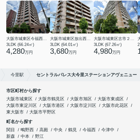
大阪市城東区今福西６丁目
大阪市城東区放出西１丁目
大阪市城東区古市２丁目
3LDK (66.24㎡)
3LDK (64.01㎡)
3LDK (67.26㎡)
2
4,280
3,680
4,980
万円
万円
万円
今里駅
セントラルパレス大今里ステーションアヴェニュー
市区町村から探す
大阪市城東区
大阪市鶴見区
大阪市旭区
大阪市東成区
大阪市東淀川区
大阪市港区
大阪市淀川区
大阪市此花区
東大阪市
大阪市平野区
町名から探す
関目
鴫野西
高殿
中央
鶴見
今福西
今津中
新森
中本
野江