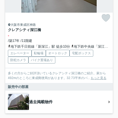
大阪市東成区神路
クレアシティ深江橋
-
/築17年 /11階建
地下鉄千日前線「新深江」駅 徒歩10分
地下鉄中央線「深江橋」駅 徒歩11分
エレベーター
駐輪場
オートロック
宅配ボックス
防犯カメラ
バイク置場あり
多くの方からご好評頂いているクレアシティ深江橋のご紹介。家から
492mのところに東成郵便局があります。32.73平米のバ...
もっと見る
販売中の部屋
過去掲載物件