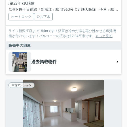
/築22年 /10階建
地下鉄千日前線「新深江」駅 徒歩3分
近鉄大阪線「今里」駅 徒歩8分
オートロック
公共下水
ライフ新深江店まで194mです！浴室は冷めた湯を再び沸かせる追焚機
能が付いています！バルコニーの広さは12.34平米です...
もっと見る
販売中の部屋
過去掲載物件
中古マンション