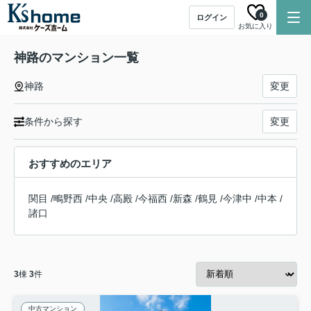
0
ログイン
お気に入り
神路のマンション一覧
神路
変更
条件から探す
変更
おすすめのエリア
関目
/
鴫野西
/
中央
/
高殿
/
今福西
/
新森
/
鶴見
/
今津中
/
中本
/
諸口
3
棟
3
件
中古マンション