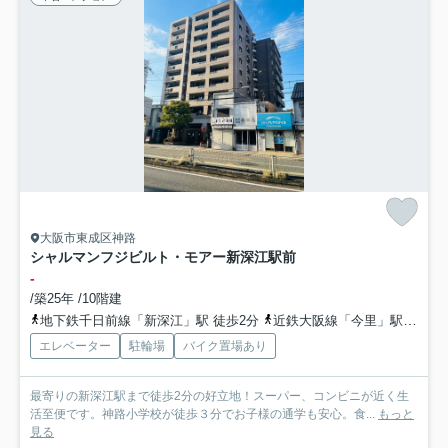
大阪市東成区神路
シャルマンフジビルト・モアー新深江駅前
-
/築25年 /10階建
地下鉄千日前線「新深江」駅 徒歩2分
近鉄大阪線「今里」駅 徒歩8分
エレベーター
駐輪場
バイク置場あり
最寄りの新深江駅まで徒歩2分の好立地！スーパー、コンビニが近く生
活至便です。神路小学校が徒歩３分でお子様の通学も安心。食...
もっと
見る