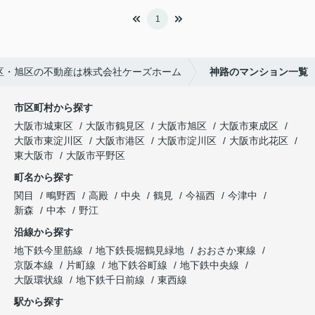
1
区・旭区の不動産は株式会社ケーズホーム
神路のマンション一覧
市区町村から探す
大阪市城東区
大阪市鶴見区
大阪市旭区
大阪市東成区
大阪市東淀川区
大阪市港区
大阪市淀川区
大阪市此花区
東大阪市
大阪市平野区
町名から探す
関目
鴫野西
高殿
中央
鶴見
今福西
今津中
新森
中本
野江
沿線から探す
地下鉄今里筋線
地下鉄長堀鶴見緑地
おおさか東線
京阪本線
片町線
地下鉄谷町線
地下鉄中央線
大阪環状線
地下鉄千日前線
東西線
駅から探す