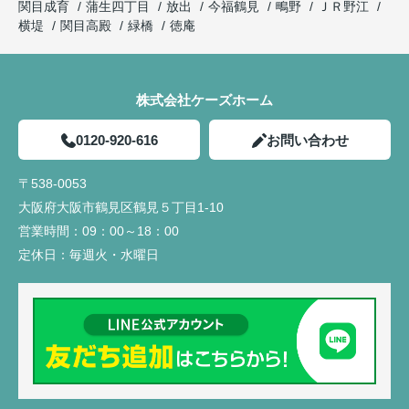
関目成育
蒲生四丁目
放出
今福鶴見
鴫野
ＪＲ野江
横堤
関目高殿
緑橋
徳庵
株式会社ケーズホーム
0120-920-616
お問い合わせ
〒538-0053
大阪府大阪市鶴見区鶴見５丁目1-10
営業時間：
09：00～18：00
定休日：
毎週火・水曜日