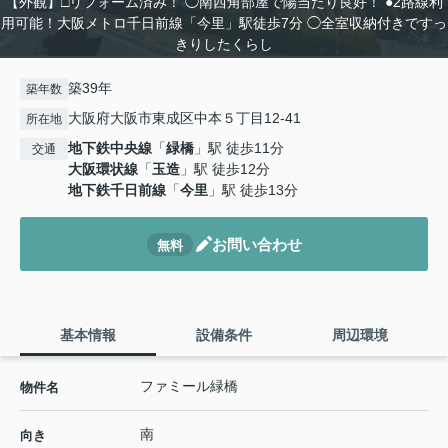
【外観】□リフォーム済み！ ◯南西角部屋で陽当たり良好！ ●2路線利
用可能！大阪メトロ千日前線「今里」駅徒歩7分 ◯全室収納付きですっ
きりしたくらし
築39年
築年数
大阪府大阪市東成区中本５丁目12-41
所在地
地下鉄中央線
「
緑橋
」駅 徒歩11分
交通
大阪環状線
「
玉造
」駅 徒歩12分
地下鉄千日前線
「
今里
」駅 徒歩13分
お問い合わせ
無料
基本情報
設備条件
周辺環境
ファミール緑橋
物件名
南
向き