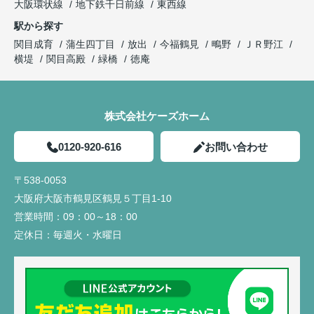
大阪環状線
地下鉄千日前線
東西線
駅から探す
関目成育
蒲生四丁目
放出
今福鶴見
鴫野
ＪＲ野江
横堤
関目高殿
緑橋
徳庵
株式会社ケーズホーム
0120-920-616
お問い合わせ
〒538-0053
大阪府大阪市鶴見区鶴見５丁目1-10
営業時間：
09：00～18：00
定休日：
毎週火・水曜日