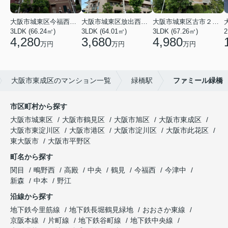
大阪市城東区今福西６丁目
大阪市城東区放出西１丁目
大阪市城東区古市２丁目
3LDK (66.24㎡)
3LDK (64.01㎡)
3LDK (67.26㎡)
2
4,280
3,680
4,980
万円
万円
万円
大阪市東成区のマンション一覧
緑橋駅
ファミール緑橋
市区町村から探す
大阪市城東区
大阪市鶴見区
大阪市旭区
大阪市東成区
大阪市東淀川区
大阪市港区
大阪市淀川区
大阪市此花区
東大阪市
大阪市平野区
町名から探す
関目
鴫野西
高殿
中央
鶴見
今福西
今津中
新森
中本
野江
沿線から探す
地下鉄今里筋線
地下鉄長堀鶴見緑地
おおさか東線
京阪本線
片町線
地下鉄谷町線
地下鉄中央線