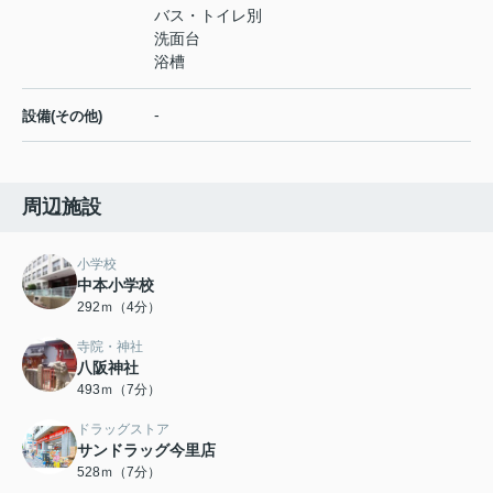
バス・トイレ別
洗面台
浴槽
-
設備(その他)
周辺施設
小学校
中本小学校
292ｍ（4分）
寺院・神社
八阪神社
493ｍ（7分）
ドラッグストア
サンドラッグ今里店
528ｍ（7分）