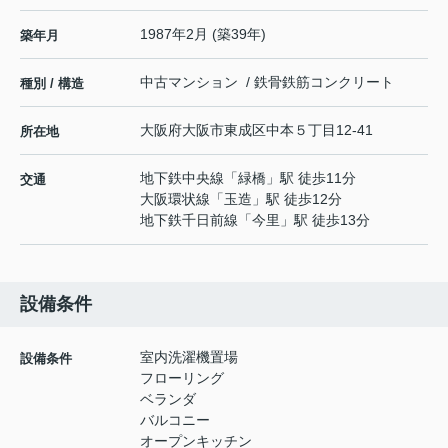
1987年2月 (築39年)
築年月
中古マンション / 鉄骨鉄筋コンクリート
種別 / 構造
大阪府
大阪市東成区
中本
５丁目12-41
所在地
地下鉄中央線
「
緑橋
」駅 徒歩11分
交通
大阪環状線
「
玉造
」駅 徒歩12分
地下鉄千日前線
「
今里
」駅 徒歩13分
設備条件
室内洗濯機置場
設備条件
フローリング
ベランダ
バルコニー
オープンキッチン