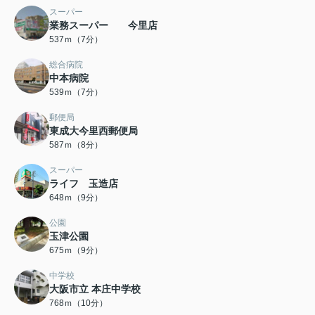
スーパー
業務スーパー 今里店
537ｍ（7分）
総合病院
中本病院
539ｍ（7分）
郵便局
東成大今里西郵便局
587ｍ（8分）
スーパー
ライフ 玉造店
648ｍ（9分）
公園
玉津公園
675ｍ（9分）
中学校
大阪市立 本庄中学校
768ｍ（10分）