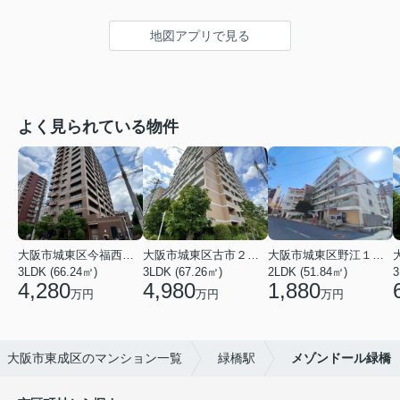
地図アプリで見る
よく見られている物件
大阪市城東区今福西６丁目
大阪市城東区古市２丁目
大阪市城東区野江１丁目
3LDK (66.24㎡)
3LDK (67.26㎡)
2LDK (51.84㎡)
3
4,280
4,980
1,880
万円
万円
万円
大阪市東成区のマンション一覧
緑橋駅
メゾンドール緑橋