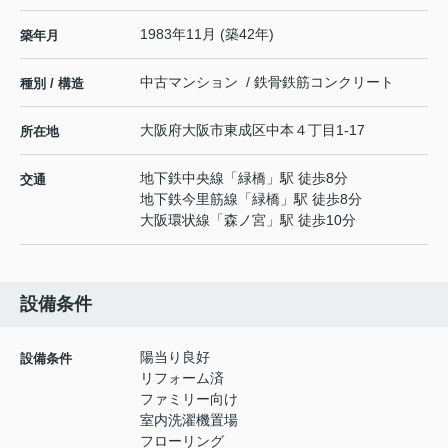
1983年11月 (築42年)
築年月
中古マンション / 鉄骨鉄筋コンクリート
種別 / 構造
大阪府
大阪市東成区
中本
４丁目1-17
所在地
地下鉄中央線
「
緑橋
」駅 徒歩8分
交通
地下鉄今里筋線
「
緑橋
」駅 徒歩8分
大阪環状線
「
森ノ宮
」駅 徒歩10分
設備条件
陽当り良好
設備条件
リフォーム済
ファミリー向け
室内洗濯機置場
フローリング