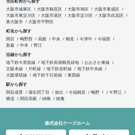
市区町村から探す
大阪市城東区
大阪市鶴見区
大阪市旭区
大阪市東成区
大阪市東淀川区
大阪市港区
大阪市淀川区
大阪市此花区
東大阪市
大阪市平野区
町名から探す
関目
鴫野西
高殿
中央
鶴見
今津中
今福西
新森
中本
野江
沿線から探す
地下鉄今里筋線
地下鉄長堀鶴見緑地
おおさか東線
京阪本線
片町線
地下鉄谷町線
地下鉄中央線
大阪環状線
地下鉄千日前線
東西線
駅から探す
関目成育
蒲生四丁目
放出
今福鶴見
鴫野
ＪＲ野江
横堤
関目高殿
緑橋
徳庵
株式会社ケーズホーム