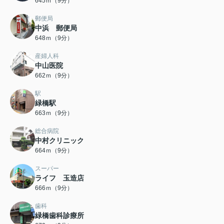
645ｍ（9分）
郵便局
中浜 郵便局
648ｍ（9分）
産婦人科
中山医院
662ｍ（9分）
駅
緑橋駅
663ｍ（9分）
総合病院
中村クリニック
664ｍ（9分）
スーパー
ライフ 玉造店
666ｍ（9分）
歯科
緑橋歯科診療所