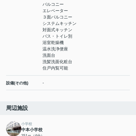
バルコニー
エレベーター
３面バルコニー
システムキッチン
対面式キッチン
バス・トイレ別
浴室乾燥機
温水洗浄便座
洗面台
洗髪洗面化粧台
住戸内覧可能
-
設備(その他)
周辺施設
小学校
中本小学校
251ｍ（4分）