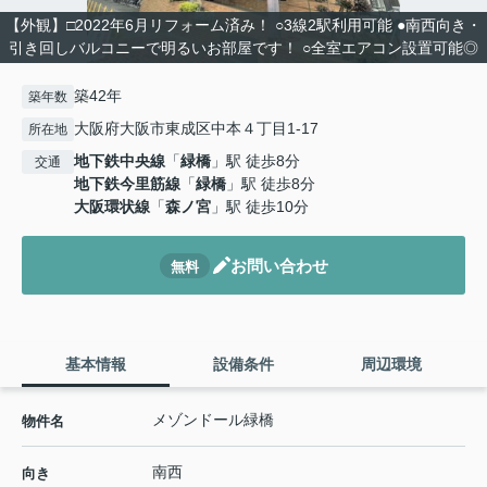
【外観】□2022年6月リフォーム済み！ ○3線2駅利用可能 ●南西向き・
引き回しバルコニーで明るいお部屋です！ ○全室エアコン設置可能◎
築42年
築年数
大阪府大阪市東成区中本４丁目1-17
所在地
地下鉄中央線
「
緑橋
」駅 徒歩8分
交通
地下鉄今里筋線
「
緑橋
」駅 徒歩8分
大阪環状線
「
森ノ宮
」駅 徒歩10分
お問い合わせ
無料
基本情報
設備条件
周辺環境
メゾンドール緑橋
物件名
南西
向き