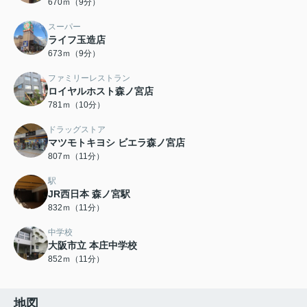
670ｍ（9分）
スーパー
ライフ玉造店
673ｍ（9分）
ファミリーレストラン
ロイヤルホスト森ノ宮店
781ｍ（10分）
ドラッグストア
マツモトキヨシ ビエラ森ノ宮店
807ｍ（11分）
駅
JR西日本 森ノ宮駅
832ｍ（11分）
中学校
大阪市立 本庄中学校
852ｍ（11分）
地図