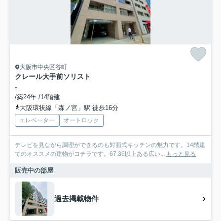
大阪市中央区谷町
クレール大手前ソリスト
-
/築24年 /14階建
大阪環状線「森ノ宮」駅 徒歩16分
エレベーター
オートロック
テレビを見ながら調理ができるのも対面式キッチンの魅力です。14階建
てのオススメの建物がコチラです。67.36以上ある広い...
もっと見る
販売中の部屋
過去掲載物件