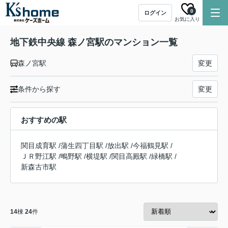
0
ログイン
お気に入り
地下鉄中央線 森ノ宮駅のマンション一覧
森ノ宮駅
変更
条件から探す
変更
おすすめの駅
関目成育駅
/
蒲生四丁目駅
/
放出駅
/
今福鶴見駅
/
ＪＲ野江駅
/
鴫野駅
/
横堤駅
/
関目高殿駅
/
緑橋駅
/
新森古市駅
14
棟
24
件