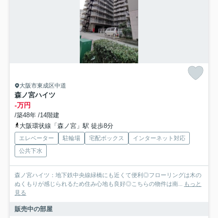
大阪市東成区中道
森ノ宮ハイツ
-万円
/築48年 /14階建
大阪環状線「森ノ宮」駅 徒歩8分
エレベーター
駐輪場
宅配ボックス
インターネット対応
公共下水
森ノ宮ハイツ：地下鉄中央線緑橋にも近くて便利◎フローリングは木の
ぬくもりが感じられるため住み心地も良好◎こちらの物件は南...
もっと
見る
販売中の部屋