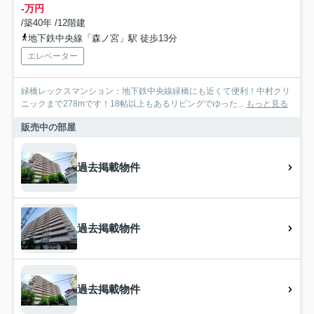
-万円
/築40年 /12階建
地下鉄中央線「森ノ宮」駅 徒歩13分
エレベーター
緑橋レックスマンション：地下鉄中央線緑橋にも近くて便利！中村クリ
ニックまで278mです！18帖以上もあるリビングでゆった...
もっと見る
販売中の部屋
過去掲載物件
過去掲載物件
過去掲載物件