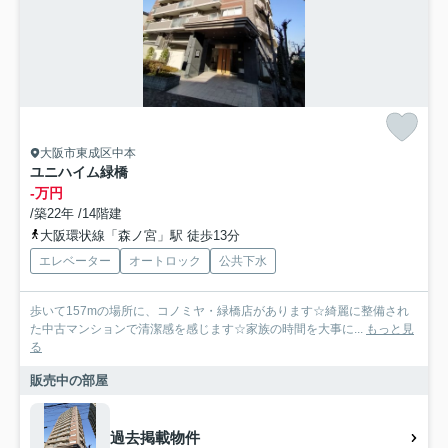
大阪市東成区中本
ユニハイム緑橋
-万円
/築22年 /14階建
大阪環状線「森ノ宮」駅 徒歩13分
エレベーター
オートロック
公共下水
歩いて157mの場所に、コノミヤ・緑橋店があります☆綺麗に整備され
た中古マンションで清潔感を感じます☆家族の時間を大事に...
もっと見
る
販売中の部屋
過去掲載物件