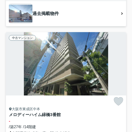
過去掲載物件
中古マンション
大阪市東成区中本
メロディーハイム緑橋3番館
-
/築27年 /14階建