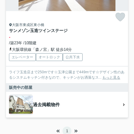
大阪市東成区東小橋
サンメゾン玉造ツインステージ
-
/築23年 /10階建
大阪環状線「森ノ宮」駅 徒歩14分
エレベーター
オートロック
公共下水
ライフ玉造店まで250mです☆玉津公園まで449mです☆デザイン性のあ
るシステムキッチン付きなので、キッチンがお洒落なス...
もっと見る
販売中の部屋
過去掲載物件
1