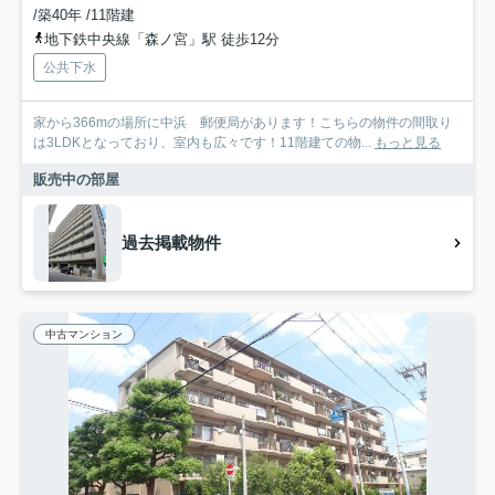
/築40年 /11階建
地下鉄中央線「森ノ宮」駅 徒歩12分
公共下水
家から366mの場所に中浜 郵便局があります！こちらの物件の間取り
は3LDKとなっており、室内も広々です！11階建ての物...
もっと見る
販売中の部屋
過去掲載物件
中古マンション