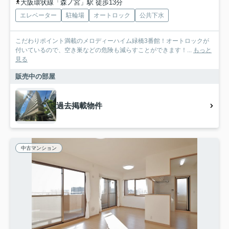
大阪環状線「森ノ宮」駅 徒歩13分
エレベーター
駐輪場
オートロック
公共下水
こだわりポイント満載のメロディーハイム緑橋3番館！オートロックが
付いているので、空き巣などの危険も減らすことができます！...
もっと
見る
販売中の部屋
過去掲載物件
中古マンション