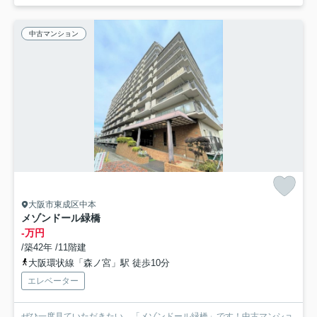
中古マンション
大阪市東成区中本
メゾンドール緑橋
-万円
/築42年 /11階建
大阪環状線「森ノ宮」駅 徒歩10分
エレベーター
ぜひ一度見ていただきたい、「メゾンドール緑橋」です！中古マンショ