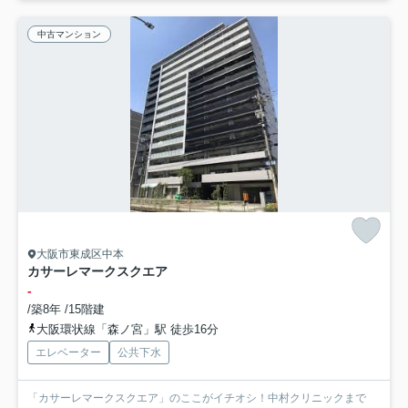
中古マンション
大阪市東成区中本
カサーレマークスクエア
-
/築8年 /15階建
大阪環状線「森ノ宮」駅 徒歩16分
エレベーター
公共下水
「カサーレマークスクエア」のここがイチオシ！中村クリニックまで