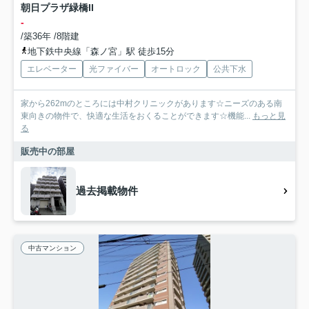
朝日プラザ緑橋II
-
/築36年 /8階建
地下鉄中央線「森ノ宮」駅 徒歩15分
エレベーター
光ファイバー
オートロック
公共下水
家から262mのところには中村クリニックがあります☆ニーズのある南
東向きの物件で、快適な生活をおくることができます☆機能...
もっと見
る
販売中の部屋
過去掲載物件
中古マンション