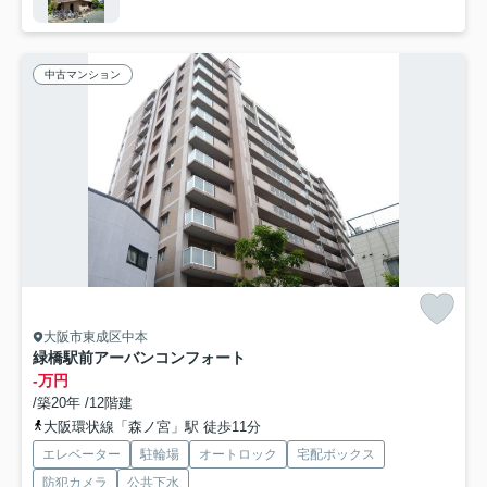
中古マンション
大阪市東成区中本
緑橋駅前アーバンコンフォート
-万円
/築20年 /12階建
大阪環状線「森ノ宮」駅 徒歩11分
エレベーター
駐輪場
オートロック
宅配ボックス
防犯カメラ
公共下水