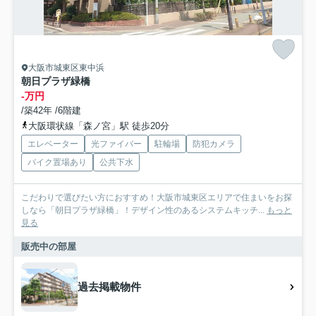
大阪市城東区東中浜
朝日プラザ緑橋
-万円
/築42年 /6階建
大阪環状線「森ノ宮」駅 徒歩20分
エレベーター
光ファイバー
駐輪場
防犯カメラ
バイク置場あり
公共下水
こだわりで選びたい方におすすめ！大阪市城東区エリアで住まいをお探
しなら「朝日プラザ緑橋」！デザイン性のあるシステムキッチ...
もっと
見る
販売中の部屋
過去掲載物件