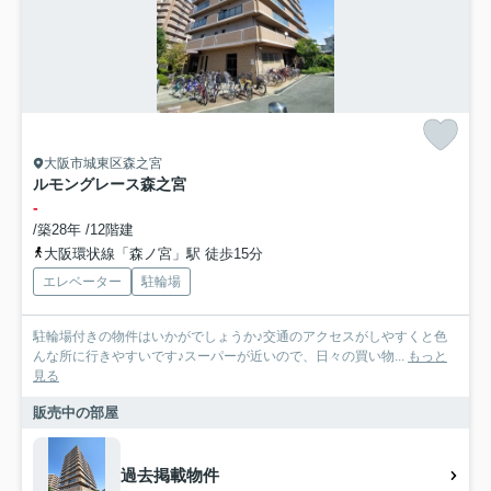
大阪市城東区森之宮
ルモングレース森之宮
-
/築28年 /12階建
大阪環状線「森ノ宮」駅 徒歩15分
エレベーター
駐輪場
駐輪場付きの物件はいかがでしょうか♪交通のアクセスがしやすくと色
んな所に行きやすいです♪スーパーが近いので、日々の買い物...
もっと
見る
販売中の部屋
過去掲載物件