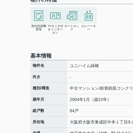
室内洗濯機
TVモニタ付
オートロッ
エレベータ
置場
きインター
ク
ー
ホン
基本情報
物件名
ユニハイム緑橋
向き
-
種別/構造
中古マンション/鉄骨鉄筋コンク
築年月
2004年1月（築22年）
総戸数
84戸
所在地
大阪府
大阪市東成区
中本
１丁目9-