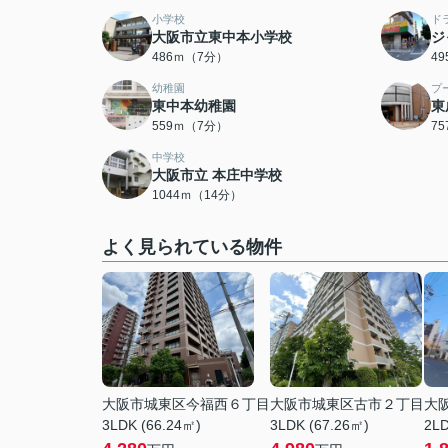
小学校
ド
大阪市立東中本小学校
ジ
486ｍ（7分）
4
幼稚園
プ
東中本幼稚園
東
559ｍ（7分）
7
中学校
大阪市立 本庄中学校
1044ｍ（14分）
よく見られている物件
大阪市城東区今福西６丁目
大阪市城東区古市２丁目
大
3LDK (66.24㎡)
3LDK (67.26㎡)
2LD