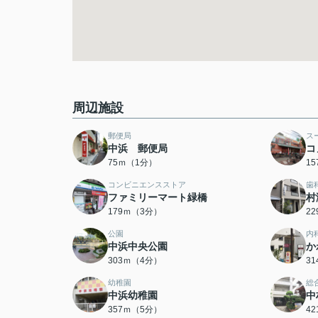
周辺施設
郵便局
ス
中浜 郵便局
コ
75ｍ（1分）
1
コンビニエンスストア
歯
ファミリーマート緑橋
村
179ｍ（3分）
2
公園
内
中浜中央公園
か
303ｍ（4分）
3
幼稚園
総
中浜幼稚園
中
357ｍ（5分）
4