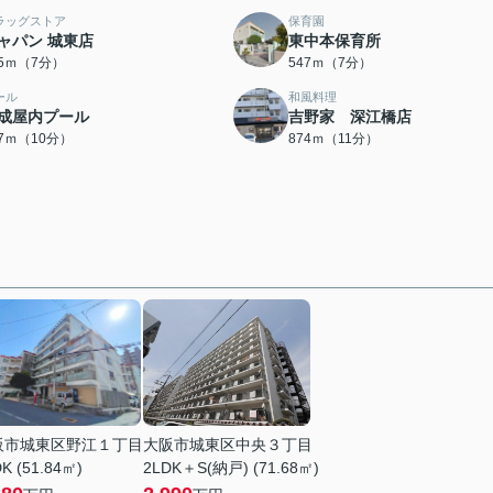
ラッグストア
保育園
ャパン 城東店
東中本保育所
95ｍ（7分）
547ｍ（7分）
ール
和風料理
成屋内プール
吉野家 深江橋店
57ｍ（10分）
874ｍ（11分）
阪市城東区野江１丁目
大阪市城東区中央３丁目
K (51.84㎡)
2LDK＋S(納戸) (71.68㎡)