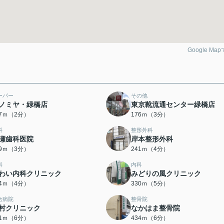
Google Ma
ーパー
その他
ノミヤ・緑橋店
東京靴流通センター緑橋店
57ｍ（2分）
176ｍ（3分）
科
整形外科
瀬歯科医院
岸本整形外科
29ｍ（3分）
241ｍ（4分）
科
内科
わい内科クリニック
みどりの風クリニック
14ｍ（4分）
330ｍ（5分）
合病院
整骨院
村クリニック
なかはま整骨院
21ｍ（6分）
434ｍ（6分）