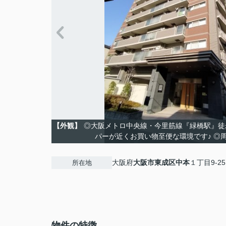
【外観】
◎大阪メトロ中央線・今里筋線『緑橋駅』徒
パーが近くお買い物至便な環境です♪ ◎
大阪府
大阪市東成区
中本
１丁目9-25
所在地
物件の特徴