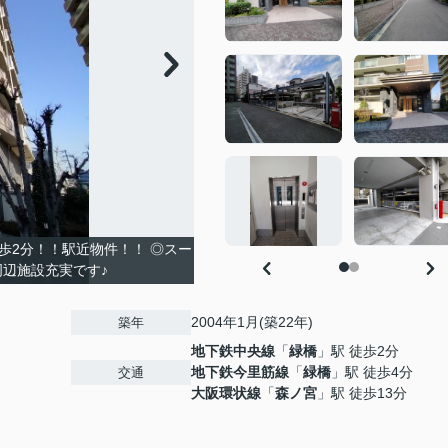
歩2分！！駅近物件！！ ◎スー
周辺施設充実です♪
2004年1月(築22年)
築年
地下鉄中央線
「
緑橋
」駅 徒歩2分
地下鉄今里筋線
「
緑橋
」駅 徒歩4分
交通
大阪環状線
「
森ノ宮
」駅 徒歩13分