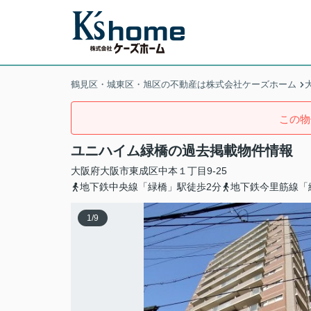
鶴見区・城東区・旭区の不動産は株式会社ケーズホーム
この物
ユニハイム緑橋の過去掲載物件情報
大阪府
大阪市東成区
中本
１丁目9-25
地下鉄中央線「緑橋」駅徒歩2分
地下鉄今里筋線「
1
/
9