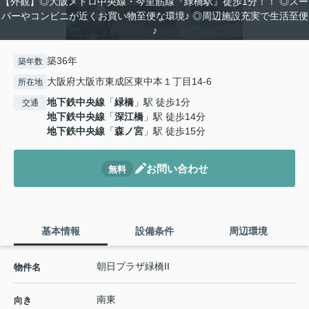
【外観】◎大阪メトロ中央線・今里筋線『緑橋駅』徒歩1分！！ ◎スー
パーやコンビニが近くお買い物至便な環境♪ ◎周辺施設充実で生活至便
♪
築36年
築年数
大阪府大阪市東成区東中本１丁目14-6
所在地
地下鉄中央線
「
緑橋
」駅 徒歩1分
交通
地下鉄中央線
「
深江橋
」駅 徒歩14分
地下鉄中央線
「
森ノ宮
」駅 徒歩15分
お問い合わせ
無料
基本情報
設備条件
周辺環境
朝日プラザ緑橋II
物件名
南東
向き