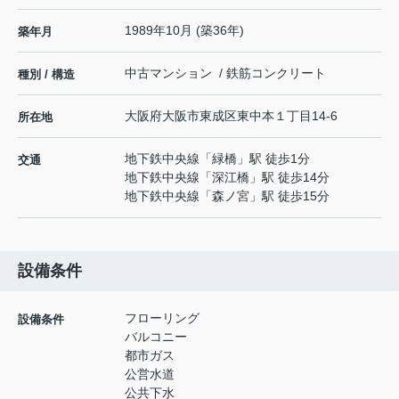
1989年10月 (築36年)
築年月
中古マンション / 鉄筋コンクリート
種別 / 構造
大阪府
大阪市東成区
東中本
１丁目14-6
所在地
地下鉄中央線
「
緑橋
」駅 徒歩1分
交通
地下鉄中央線
「
深江橋
」駅 徒歩14分
地下鉄中央線
「
森ノ宮
」駅 徒歩15分
設備条件
フローリング
設備条件
バルコニー
都市ガス
公営水道
公共下水