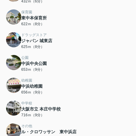
432ｍ（6分）
保育園
東中本保育所
622ｍ（8分）
ドラッグストア
ジャパン 城東店
625ｍ（8分）
公園
中浜中央公園
653ｍ（9分）
幼稚園
中浜幼稚園
656ｍ（9分）
中学校
大阪市立 本庄中学校
716ｍ（9分）
その他
ル・クロワッサン 東中浜店