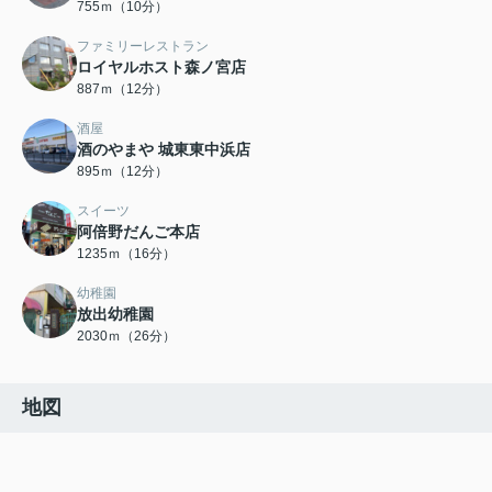
755ｍ（10分）
ファミリーレストラン
ロイヤルホスト森ノ宮店
887ｍ（12分）
酒屋
酒のやまや 城東東中浜店
895ｍ（12分）
スイーツ
阿倍野だんご本店
1235ｍ（16分）
幼稚園
放出幼稚園
2030ｍ（26分）
地図