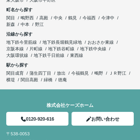
東大阪市
大阪市平野区
町名から探す
関目
鴫野西
高殿
中央
鶴見
今福西
今津中
新森
中本
野江
沿線から探す
地下鉄今里筋線
地下鉄長堀鶴見緑地
おおさか東線
京阪本線
片町線
地下鉄谷町線
地下鉄中央線
大阪環状線
地下鉄千日前線
東西線
駅から探す
関目成育
蒲生四丁目
放出
今福鶴見
鴫野
ＪＲ野江
横堤
関目高殿
緑橋
徳庵
株式会社ケーズホーム
0120-920-616
お問い合わせ
〒538-0053