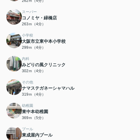
262ｍ（4分）
スーパー
コノミヤ・緑橋店
263ｍ（4分）
小学校
大阪市立東中本小学校
299ｍ（4分）
内科
みどりの風クリニック
302ｍ（4分）
その他
ナマステガネーシャマハル
319ｍ（4分）
幼稚園
東中本幼稚園
369ｍ（5分）
プール
東成屋内プール