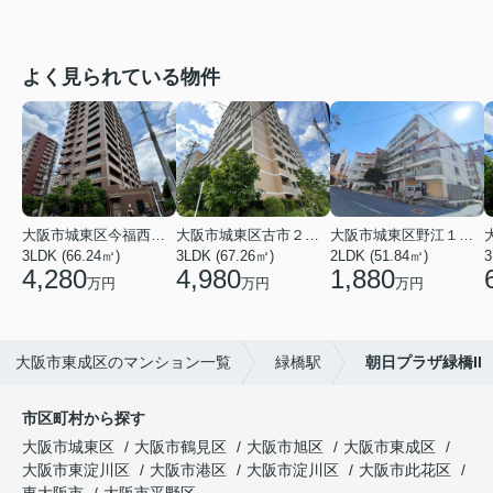
よく見られている物件
大阪市城東区今福西６丁目
大阪市城東区古市２丁目
大阪市城東区野江１丁目
3LDK (66.24㎡)
3LDK (67.26㎡)
2LDK (51.84㎡)
3
4,280
4,980
1,880
万円
万円
万円
大阪市東成区のマンション一覧
緑橋駅
朝日プラザ緑橋II
市区町村から探す
大阪市城東区
大阪市鶴見区
大阪市旭区
大阪市東成区
大阪市東淀川区
大阪市港区
大阪市淀川区
大阪市此花区