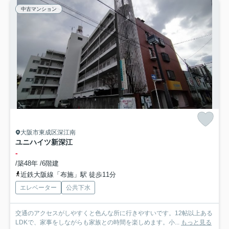
中古マンション
大阪市東成区深江南
ユニハイツ新深江
-
/築48年 /6階建
近鉄大阪線「布施」駅 徒歩11分
エレベーター
公共下水
交通のアクセスがしやすくと色んな所に行きやすいです。12帖以上ある
LDKで、家事をしながらも家族との時間を楽しめます。小...
もっと見る