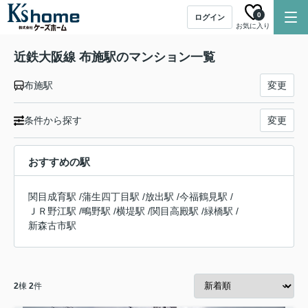
0
ログイン
お気に入り
近鉄大阪線 布施駅のマンション一覧
布施駅
変更
条件から探す
変更
おすすめの駅
関目成育駅
/
蒲生四丁目駅
/
放出駅
/
今福鶴見駅
/
ＪＲ野江駅
/
鴫野駅
/
横堤駅
/
関目高殿駅
/
緑橋駅
/
新森古市駅
2
棟
2
件