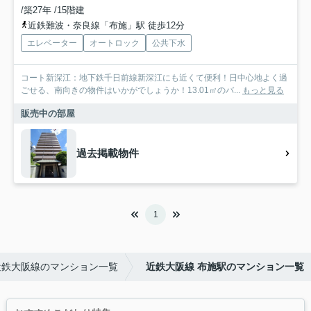
/築27年 /15階建
近鉄難波・奈良線「布施」駅 徒歩12分
エレベーター
オートロック
公共下水
コート新深江：地下鉄千日前線新深江にも近くて便利！日中心地よく過
ごせる、南向きの物件はいかがでしょうか！13.01㎡のバ...
もっと見る
販売中の部屋
過去掲載物件
1
近鉄大阪線のマンション一覧
近鉄大阪線 布施駅のマンション一覧