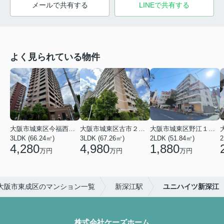
メールで共有する
LINEで共有する
よく見られている物件
大阪市城東区今福西６丁目
大阪市城東区古市２丁目
大阪市城東区野江１丁目
3LDK (66.24㎡)
3LDK (67.26㎡)
2LDK (51.84㎡)
4,280
4,980
1,880
万円
万円
万円
大阪市東成区のマンション一覧
新深江駅
ユニハイツ新深江
株式会社ケーズホーム