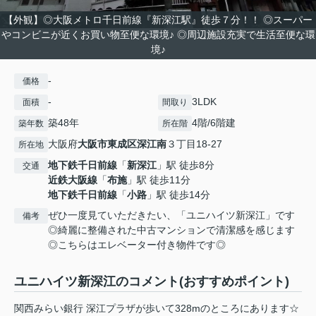
【外観】◎大阪メトロ千日前線『新深江駅』徒歩７分！！ ◎スーパー
やコンビニが近くお買い物至便な環境♪ ◎周辺施設充実で生活至便な環
境♪
-
価格
-
3LDK
面積
間取り
築48年
4階/6階建
築年数
所在階
大阪府
大阪市東成区
深江南
３丁目18-27
所在地
地下鉄千日前線
「
新深江
」駅 徒歩8分
交通
近鉄大阪線
「
布施
」駅 徒歩11分
地下鉄千日前線
「
小路
」駅 徒歩14分
ぜひ一度見ていただきたい、「ユニハイツ新深江」です
備考
◎綺麗に整備された中古マンションで清潔感を感じます
◎こちらはエレベーター付き物件です◎
ユニハイツ新深江のコメント(おすすめポイント)
関西みらい銀行 深江プラザが歩いて328mのところにあります☆