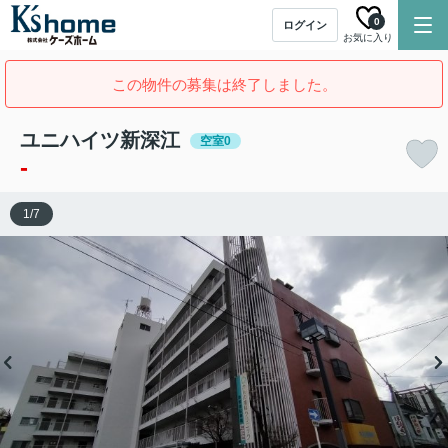
0
ログイン
お気に入り
この物件の募集は終了しました。
ユニハイツ新深江
空室0
-
1
/
7