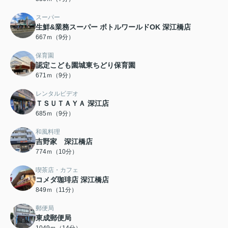
スーパー
生鮮&業務スーパー ボトルワールドOK 深江橋店
667ｍ（9分）
保育園
認定こども園城東ちどり保育園
671ｍ（9分）
レンタルビデオ
ＴＳＵＴＡＹＡ 深江店
685ｍ（9分）
和風料理
吉野家 深江橋店
774ｍ（10分）
喫茶店・カフェ
コメダ珈琲店 深江橋店
849ｍ（11分）
郵便局
東成郵便局