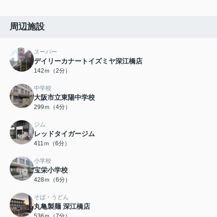
周辺施設
スーパー
デイリーカナートイズミヤ深江橋店
142ｍ（2分）
中学校
大阪市立東陽中学校
299ｍ（4分）
ジム
レッドタイガージム
411ｍ（6分）
小学校
宝栄小学校
428ｍ（6分）
そば・うどん
丸亀製麺 深江橋店
536ｍ（7分）