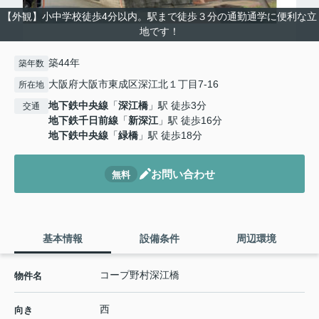
【外観】小中学校徒歩4分以内。駅まで徒歩３分の通勤通学に便利な立
地です！
築44年
築年数
大阪府大阪市東成区深江北１丁目7-16
所在地
地下鉄中央線
「
深江橋
」駅 徒歩3分
交通
地下鉄千日前線
「
新深江
」駅 徒歩16分
地下鉄中央線
「
緑橋
」駅 徒歩18分
お問い合わせ
無料
基本情報
設備条件
周辺環境
コープ野村深江橋
物件名
西
向き