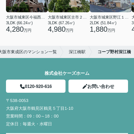
大阪市城東区今福西６丁目
大阪市城東区古市２丁目
大阪市城東区野江１丁目
3LDK (66.24㎡)
3LDK (67.26㎡)
2LDK (51.84㎡)
3
4,280
4,980
1,880
万円
万円
万円
大阪市東成区のマンション一覧
深江橋駅
コープ野村深江橋
株式会社ケーズホーム
0120-920-616
お問い合わせ
〒538-0053
大阪府大阪市鶴見区鶴見５丁目1-10
営業時間：
09：00～18：00
定休日：
毎週火・水曜日