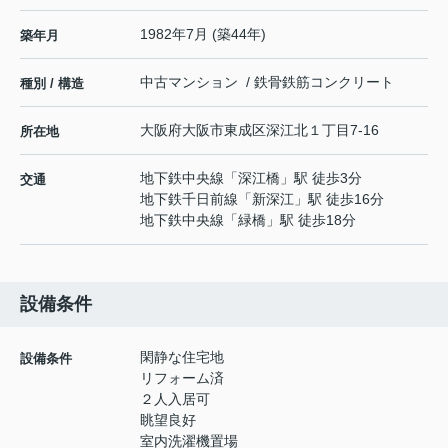
1982年7月 (築44年)
築年月
中古マンション / 鉄骨鉄筋コンクリート
種別 / 構造
大阪府
大阪市東成区
深江北
１丁目7-16
所在地
地下鉄中央線
「
深江橋
」駅 徒歩3分
交通
地下鉄千日前線
「
新深江
」駅 徒歩16分
地下鉄中央線
「
緑橋
」駅 徒歩18分
設備条件
閑静な住宅地
設備条件
リフォーム済
２人入居可
眺望良好
室内洗濯機置場