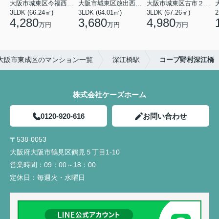
大阪市城東区今福西６丁目
大阪市城東区放出西１丁目
大阪市城東区古市２丁目
3LDK (66.24㎡)
3LDK (64.01㎡)
3LDK (67.26㎡)
2
4,280
3,680
4,980
万円
万円
万円
大阪市東成区のマンション一覧
深江橋駅
コープ野村深江橋
株式会社ケーズホーム
0120-920-616
お問い合わせ
〒538-0053
大阪府大阪市鶴見区鶴見５丁目1-10
営業時間：
09：00～18：00
定休日：
毎週火・水曜日