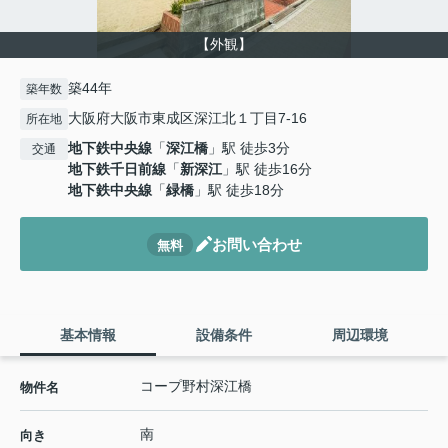
【外観】
築44年
築年数
大阪府大阪市東成区深江北１丁目7-16
所在地
地下鉄中央線
「
深江橋
」駅 徒歩3分
交通
地下鉄千日前線
「
新深江
」駅 徒歩16分
地下鉄中央線
「
緑橋
」駅 徒歩18分
お問い合わせ
無料
基本情報
設備条件
周辺環境
コープ野村深江橋
物件名
南
向き