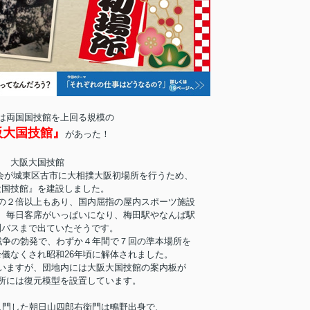
は両国国技館を上回る規模の
阪大国技館』
があった！
大阪大国技館
協会が城東区古市に大相撲大阪初場所を行うため、
大国技館』を建設しました。
の２倍以上もあり、国内屈指の屋内スポーツ施設
、毎日客席がいっぱいになり、梅田駅やなんば駅
別バスまで出ていたそうです。
戦争の勃発で、わずか４年間で７回の準本場所を
儀なくされ昭和26年頃に解体されました。
いますが、団地内には大阪大国技館の案内板が
所には復元模型を設置しています。
入門した朝日山四郎右衛門は鴫野出身で、