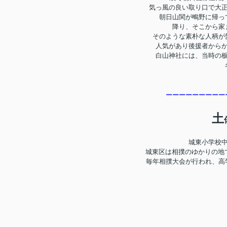
気っ風の良い取り口で大
朝日山関が鴫野に帰っ
降り、そこから家
そのような素朴な人柄が
人気があり後援者から
白山神社には、当時の
ーーーーーーーーー
土
城東小学校
城東区は相撲のゆかりの地
毎年相撲大会が行われ、高