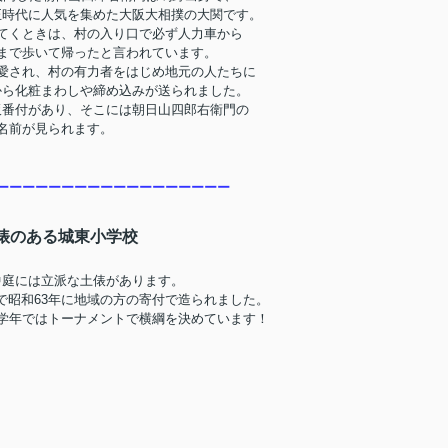
正時代に人気を集めた大阪大相撲の大関です。
てくときは、村の入り口で必ず人力車から
まで歩いて帰ったと言われています。
愛され、村の有力者をはじめ地元の人たちに
から化粧まわしや締め込みが送られました。
板番付があり、そこには朝日山四郎右衛門の
名前が見られます。
ーーーーーーーーーーーーーーーーーー
俵のある城東小学校
中庭には立派な土俵があります。
で昭和63年に地域の方の寄付で造られました。
学年ではトーナメントで横綱を決めています！