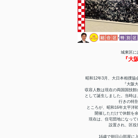
城東区に
『大
昭和12年3月、大日本相撲
『大阪
収容人数は現在の両国国技館
として誕生しました。当時は
行きの特
ところが、昭和16年太平洋
開催しただけで休館を余
現在は、住宅団地になって
設置され、区役
16歳で朝日山部屋に