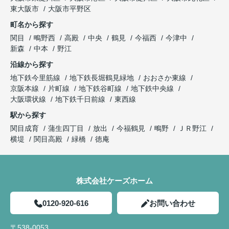
東大阪市
大阪市平野区
町名から探す
関目
鴫野西
高殿
中央
鶴見
今福西
今津中
新森
中本
野江
沿線から探す
地下鉄今里筋線
地下鉄長堀鶴見緑地
おおさか東線
京阪本線
片町線
地下鉄谷町線
地下鉄中央線
大阪環状線
地下鉄千日前線
東西線
駅から探す
関目成育
蒲生四丁目
放出
今福鶴見
鴫野
ＪＲ野江
横堤
関目高殿
緑橋
徳庵
株式会社ケーズホーム
0120-920-616
お問い合わせ
〒538-0053