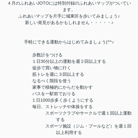
４月のふれあいJOTOには特別付録のふれあいマップがついてい
ます。
ふれあいマップを片手に城東区を歩いてみましょう♪
新しい発見があるかもしれません・・・・・♪
手軽にできる運動からはじめてみましょう(^^♪
歩数計をつける
１日30分以上の運動を週２回以上する
徒歩で買い物に行く
筋トレを週に３回以上する
なるべく階段を使う
家事で積極的にからだを動かす
バスを一駅前でおりる
１日1000歩多く歩くようにする
毎日、ストレッチや体操をする
スポーツクラブやサークルで週１回以上運動
する
スポーツ施設（ジム・プールなど）を週１回
以上利用する