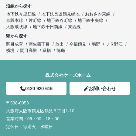
沿線から探す
地下鉄今里筋線
地下鉄長堀鶴見緑地
おおさか東線
京阪本線
片町線
地下鉄谷町線
地下鉄中央線
大阪環状線
地下鉄千日前線
東西線
駅から探す
関目成育
蒲生四丁目
放出
今福鶴見
鴫野
ＪＲ野江
横堤
関目高殿
緑橋
徳庵
株式会社ケーズホーム
0120-920-616
お問い合わせ
〒538-0053
大阪府大阪市鶴見区鶴見５丁目1-10
営業時間：
09：00～18：00
定休日：
毎週火・水曜日