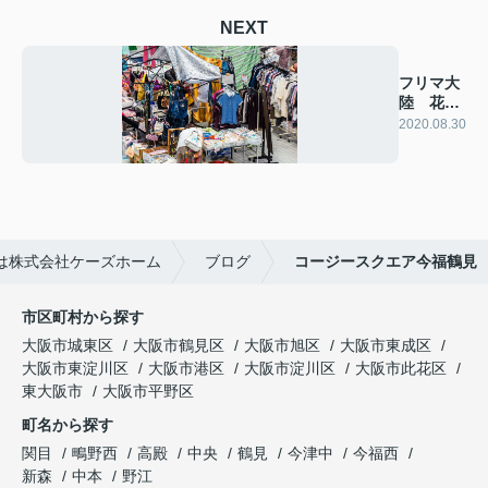
NEXT
フリマ大
陸 花博
フリーマ
2020.08.30
ーケット
♪
は株式会社ケーズホーム
ブログ
コージースクエア今福鶴見
市区町村から探す
大阪市城東区
大阪市鶴見区
大阪市旭区
大阪市東成区
大阪市東淀川区
大阪市港区
大阪市淀川区
大阪市此花区
東大阪市
大阪市平野区
町名から探す
関目
鴫野西
高殿
中央
鶴見
今津中
今福西
新森
中本
野江