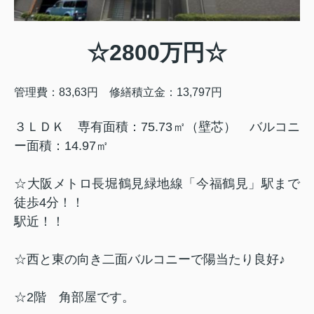
☆2800万円☆
管理費：83,63円 修繕積立金：13,797円
３ＬＤＫ 専有面積：75.73㎡（壁芯） バルコニ
ー面積：14.97㎡
☆大阪メトロ長堀鶴見緑地線「今福鶴見」駅まで
徒歩4分！！
駅近！！
☆西と東の向き二面バルコニーで陽当たり良好♪
☆2階 角部屋です。