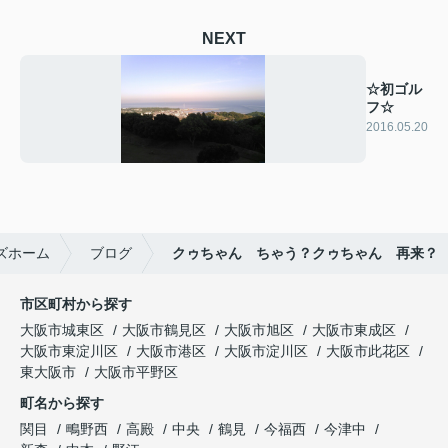
NEXT
☆初ゴル
フ☆
2016.05.20
ズホーム
ブログ
クゥちゃん ちゃう？クゥちゃん 再来？
市区町村から探す
大阪市城東区
大阪市鶴見区
大阪市旭区
大阪市東成区
大阪市東淀川区
大阪市港区
大阪市淀川区
大阪市此花区
東大阪市
大阪市平野区
町名から探す
関目
鴫野西
高殿
中央
鶴見
今福西
今津中