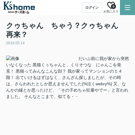
0
ログイン
お気に入り
クゥちゃん ちゃう？クゥちゃん
再来？
2016.05.14
だいぶ前に我が家から突然
いなくなった 黒猫くぅちゃんと、くりそつな にゃんこを発
見！ 黒猫ってみんなこんな顔？ 我が家ってマンションの１４
階！ 出ていけるはずはなく、さんざん探しましたが、その時
は、さらわれたとしか思えませんでした{%泣くwebry%} 又、な
んかの縁とか思ったけど、「その子めちゃ狂暴やでー」と言われ
ました。 そんなとこまで、似てる・・