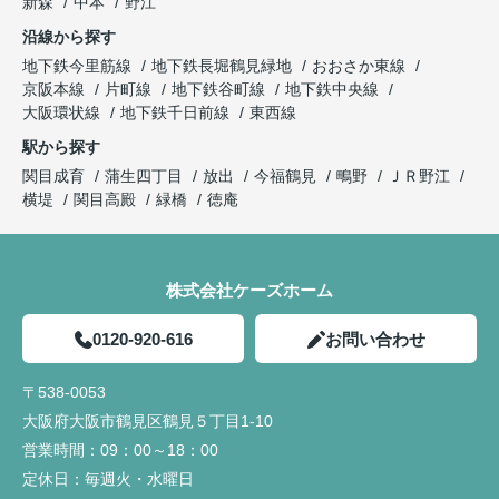
新森
中本
野江
沿線から探す
地下鉄今里筋線
地下鉄長堀鶴見緑地
おおさか東線
京阪本線
片町線
地下鉄谷町線
地下鉄中央線
大阪環状線
地下鉄千日前線
東西線
駅から探す
関目成育
蒲生四丁目
放出
今福鶴見
鴫野
ＪＲ野江
横堤
関目高殿
緑橋
徳庵
株式会社ケーズホーム
0120-920-616
お問い合わせ
〒538-0053
大阪府大阪市鶴見区鶴見５丁目1-10
営業時間：
09：00～18：00
定休日：
毎週火・水曜日