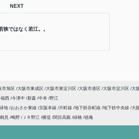
NEXT
若狭ではなく若江。。
阪市旭区
大阪市東成区
大阪市東淀川区
大阪市港区
大阪市淀川区
大
今福西
今津中
新森
中本
野江
見緑地
おおさか東線
京阪本線
片町線
地下鉄谷町線
地下鉄中央線
大
鶴見
鴫野
ＪＲ野江
横堤
関目高殿
緑橋
徳庵