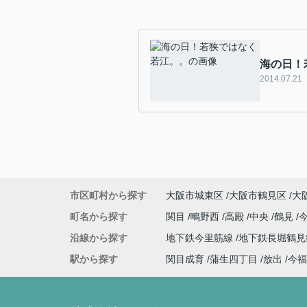
海の日！
2014.07.21
市区町村から探す
大阪市城東区
大阪市鶴見区
大
町名から探す
関目
鴫野西
高殿
中央
鶴見
沿線から探す
地下鉄今里筋線
地下鉄長堀鶴
駅から探す
関目成育
蒲生四丁目
放出
今福