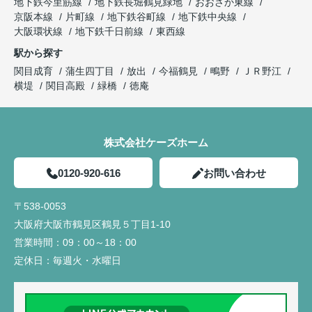
地下鉄今里筋線
地下鉄長堀鶴見緑地
おおさか東線
京阪本線
片町線
地下鉄谷町線
地下鉄中央線
大阪環状線
地下鉄千日前線
東西線
駅から探す
関目成育
蒲生四丁目
放出
今福鶴見
鴫野
ＪＲ野江
横堤
関目高殿
緑橋
徳庵
株式会社ケーズホーム
0120-920-616
お問い合わせ
〒538-0053
大阪府大阪市鶴見区鶴見５丁目1-10
営業時間：
09：00～18：00
定休日：
毎週火・水曜日