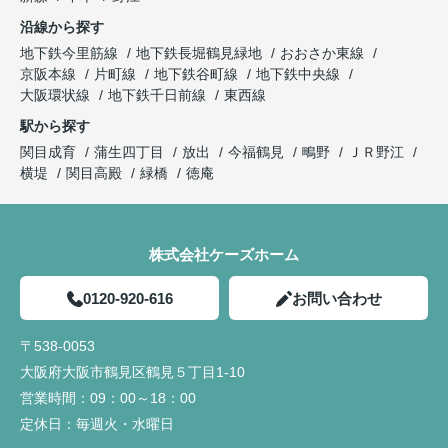
沿線から探す
地下鉄今里筋線
地下鉄長堀鶴見緑地
おおさか東線
京阪本線
片町線
地下鉄谷町線
地下鉄中央線
大阪環状線
地下鉄千日前線
東西線
駅から探す
関目成育
蒲生四丁目
放出
今福鶴見
鴫野
ＪＲ野江
横堤
関目高殿
緑橋
徳庵
株式会社ケーズホーム
0120-920-616
お問い合わせ
〒538-0053
大阪府大阪市鶴見区鶴見５丁目1-10
営業時間：
09：00～18：00
定休日：
毎週火・水曜日