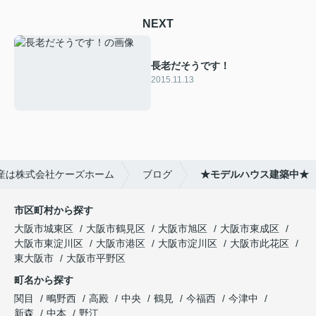
NEXT
長老だそうです！
2015.11.13
産は株式会社ケーズホーム
ブログ
★モデルハウス建築中★
市区町村から探す
大阪市城東区
大阪市鶴見区
大阪市旭区
大阪市東成区
大阪市東淀川区
大阪市港区
大阪市淀川区
大阪市此花区
東大阪市
大阪市平野区
町名から探す
関目
鴫野西
高殿
中央
鶴見
今福西
今津中
新森
中本
野江