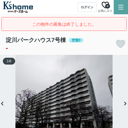
0
ログイン
お気に入り
この物件の募集は終了しました。
淀川パークハウス7号棟
空室0
-
1
/
6