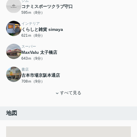
ジム
コナミスポーツクラブ守口
595ｍ（8分）
インテリア
くらしと雑貨 simaya
621ｍ（8分）
スーパー
MaxValu 太子橋店
643ｍ（9分）
書店
古本市場京阪本通店
708ｍ（9分）
すべて見る
地図