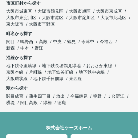
市区町村から探す
大阪市城東区
大阪市鶴見区
大阪市旭区
大阪市東成区
大阪市東淀川区
大阪市港区
大阪市淀川区
大阪市此花区
東大阪市
大阪市平野区
町名から探す
関目
鴫野西
高殿
中央
鶴見
今津中
今福西
新森
中本
野江
沿線から探す
地下鉄今里筋線
地下鉄長堀鶴見緑地
おおさか東線
京阪本線
片町線
地下鉄谷町線
地下鉄中央線
大阪環状線
地下鉄千日前線
東西線
駅から探す
関目成育
蒲生四丁目
放出
今福鶴見
鴫野
ＪＲ野江
横堤
関目高殿
緑橋
徳庵
株式会社ケーズホーム