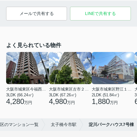
メールで共有する
LINEで共有する
よく見られている物件
大阪市城東区今福西６丁目
大阪市城東区古市２丁目
大阪市城東区野江１丁目
3LDK (66.24㎡)
3LDK (67.26㎡)
2LDK (51.84㎡)
3
4,280
4,980
1,880
万円
万円
万円
区のマンション一覧
太子橋今市駅
淀川パークハウス7号棟