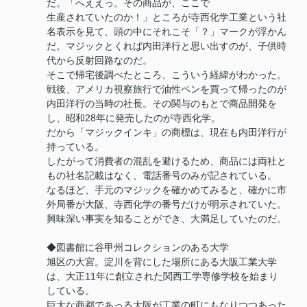
だ。「へええっ。その商品が、ここで
生産されていたのか！」ところが寺西化学工業という社
名表示を見て、頭の中にそれこそ「？」マークが浮かん
だ。マジックとくれば内田洋行と思い出すのが、子供時
代から反射回路なのだ。
そこで帰宅後調べたところ、こういう経緯がわかった。
戦後、アメリカ視察旅行で油性ペンを買って帰ったのが
内田洋行の当時の社長。その関与のもとで商品開発を
し、昭和28年に発売したのが寺西化学。
だから「マジックインキ」の商標は、現在も内田洋行が
持っている。
したがって消費者の混乱を避けるため、商品には両社と
もの社名記載はなく、電話番号のみが記されている。
なるほど、手元のマジックを確かめてみると、確かに市
外局番が大阪、寺西化学の番号だけが明示されていた。
興味深い事実を知ることができ、大満足していたのだ。
◆図書館に谷甲州コレクションのある大学
旭区の大宮。淀川を背にした場所にある大阪工業大学
は、大正11年に創立された関西工学専修学校を始まり
している。
巨大な商都であっる大阪が工業の町にもなりつつあった