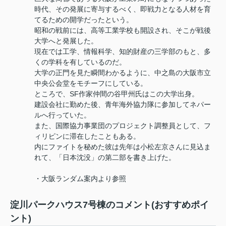
時代、その発展に寄与するべく、即戦力となる人材を育
てるための開学だったという。
昭和の戦前には、高等工業学校も開設され、そこが戦後
大学へと発展した。
現在では工学、情報科学、知的財産の三学部のもと、多
くの学科を有しているのだ。
大学の正門を見た瞬間わかるように、中之島の大阪市立
中央公会堂をモチーフにしている。
ところで、SF作家仲間の谷甲州氏はこの大学出身。
建設会社に勤めた後、青年海外協力隊に参加してネパー
ルへ行っていた。
また、国際協力事業団のプロジェクト調整員として、フ
ィリピンに滞在したこともある。
内にファイトを秘めた彼は先年は小松左京さんに見込ま
れて、「日本沈没」の第二部を書き上げた。
・大阪ランダム案内より参照
淀川パークハウス7号棟のコメント(おすすめポイ
ント)