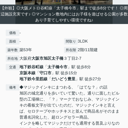
【外観】◎大阪メトロ谷町線「太子橋今市」駅まで徒歩8分です！ ◎周
辺施設充実です♪ ◎マンション敷地内にはお子様を遊ばせる公園が多数
あり子育てしやすい環境ですね♪
-
価格
-
3LDK
面積
間取り
築53年
2階/11階建
築年数
所在階
大阪府
大阪市旭区
太子橋
３丁目2-7
所在地
地下鉄谷町線
「
太子橋今市
」駅 徒歩8分
交通
京阪本線
「
守口市
」駅 徒歩15分
地下鉄今里筋線
「
だいどう豊里
」駅 徒歩27分
◆マジックインキにまつわる、「はてな？」の話
備考
旭区の城北通りを歩いていて驚いた。通りに面したビル
型の工場棟に、「？」マークでおなじみ、マジックイン
キの看板文字が出ていたのだ。マジックインキと言え
ば、セロテープやホッチキスと並んで商品名がそのまま
普通名詞化した、超ロングセラー商品。
インクを略してマジックだけでも通用する普及ぶりなの