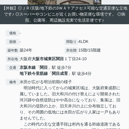
【外観】◎ＪＲ/京阪/地下鉄の3ＷＡＹアクセス可能な交通至便な立地
です♪ ◎スーパーやコンビニが近くお買い物至便な環境です。 ◎病
院、公園等、周辺施設充実で生活至便です♪
-
価格
-
4LDK
面積
間取り
築24年
15階/15階建
築年数
所在階
大阪府
大阪市城東区
関目
１丁目24-10
所在地
京阪本線
「
関目
」駅 徒歩7分
交通
地下鉄今里筋線
「
関目成育
」駅 徒歩4分
水田が広がる明治初期の様子
備考
明治時代に入ってからの城東区域は、大阪府東成郡に
属していました。旧大和川の付け替えにより開発された
河川跡や自然堤防はやや高台になっており、集落は、旧
大和川の堤防の上か、旧天井川の上に分布独立してお
り、その周囲の低地には水田が広がり人家は一戸もあり
ませんでした。
この時代の主な交通手段は村内を通る幹線道路である