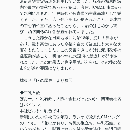
京街道や古堤街道を利用していました。現在の城東区域
内で最大の集落であった今福は、寝屋川や鯰江川に沿っ
て水利に恵まれ、江戸時代から舟運の中継基地として栄
えました。また、広い住宅用地が得られたこと、東成郡
の中心的位置にあったことから、明治のはじめから警
察・消防関係の庁舎が置かれていました。
こうした静かな田園地域に明治18年、淀川大洪水が
あり、最も高台にあった今福を含めて当区にも大きな災
害をもたらしました。この災害をきっかけに淀川改修の
猛運動が起こり、明治42年に大運河の新淀川が開削さ
れました。この結果広い住宅用地がえられ、その後の都
市化が進む要因になりました。
城東区「区の歴史」より参照
◆牛乳石鹸
ほおー。牛乳石鹸は大阪の会社だったのか！関連会社名
はバイソン。
本社ビルも牛乳色です。
新潟にいた小学校低学年期、ラジオで覚えたCMソング
の一つに、「花のかおり、お乳の泡立ち、牛乳石鹸」と
いうのがあった。関西に移って後の学生時代、毎週日曜