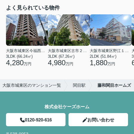
よく見られている物件
大阪市城東区今福西６丁目
大阪市城東区古市２丁目
大阪市城東区野江１丁目
3LDK (66.24㎡)
3LDK (67.26㎡)
2LDK (51.84㎡)
3
4,280
4,980
1,880
万円
万円
万円
大阪市城東区のマンション一覧
関目駅
藤和関目ホームズ
株式会社ケーズホーム
0120-920-616
お問い合わせ