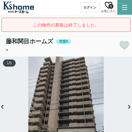
0
ログイン
お気に入り
この物件の募集は終了しました。
藤和関目ホームズ
空室0
-
1
/
5