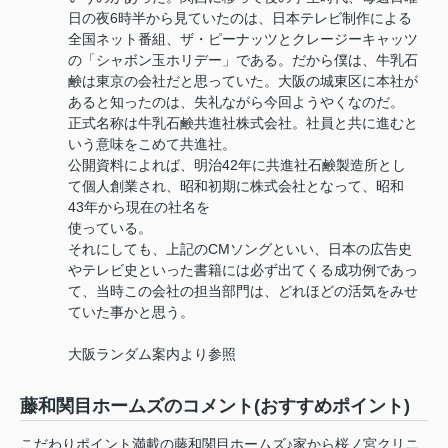
日の夜6時半から見ていたのは、日本テレビ制作による
全国ネット番組、ザ・ピーナッツとクレージーキャッツ
の「シャボン玉ホリデー」である。だから僕は、牛乳石
鹸は東京の会社だと思っていた。大阪の城東区に本社が
あると知ったのは、失礼ながら今回ようやくなのだ。
正式名称は牛乳石鹸共進社株式会社。社員と共に進むと
いう意味をこめて共進社。
公開資料によれば、明治42年に共進社石鹸製造所とし
て個人創業され、昭和初期に株式会社となって、昭和
43年から現在の社名を
使っている。
それにしても、上記のCMソングといい、日本の広告史
やテレビ史といった書籍には必ず出てくる成功例であっ
て、当時この会社の担当部門は、どれほどの活気をみせ
ていた事かと思う。
大阪ランダム案内より参照
藤和関目ホームズのコメント(おすすめポイント)
こだわりポイント満載の藤和関目ホームズ♪家から桜ノ宮クリニ