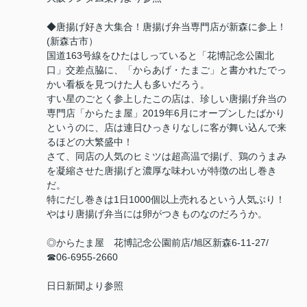
◆唐揚げ好き大集合！唐揚げ弁当専門店が新森に参上！
(新森古市）
国道163号線をひたはしっていると「花博記念公園北
口」交差点脇に、「からあげ・たまご」と書かれたでっ
かい看板を見つけた人も多いだろう。
すい星のごとく参上したこの店は、珍しい唐揚げ弁当の
専門店「からたま屋」2019年6月にオープンしたばかり
というのに、店は連日ひっきりなしに客が舞い込んで来
るほどの大繁盛中！
さて、同店の人気のヒミツは超高温で揚げ、鶏のうまみ
を凝縮させた唐揚げと濃厚な味わいが特徴の出し巻き
だ。
特にだし巻きは1日1000個以上売れるという人気ぶり！
やはり唐揚げ弁当には卵がつきものなのだろうか。
◎からたま屋 花博記念公園前店/旭区新森6-11-27/
☎06-6955-2660
日日新聞より参照