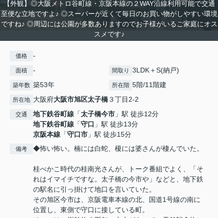
【外観】◎大阪メトロ谷町線・京阪本線の２WAY沿線利用可能で交通
至便な立地ですよ♪ ◎スーパーが近くて毎日のお買い物がしやすい環境
ですね♪ ◎周辺には公園が多数ありますのでお子様がいるご家庭にオス
スメです♪
-
価格
-
3LDK＋S(納戸)
面積
間取り
築53年
5階/11階建
築年数
所在階
大阪府
大阪市旭区
太子橋
３丁目2-2
所在地
地下鉄谷町線
「
太子橋今市
」駅 徒歩12分
交通
地下鉄谷町線
「
守口
」駅 徒歩13分
京阪本線
「
守口市
」駅 徒歩15分
◆怖い怖い。楠には白蛇、榎には婆さんが棲んでいた。
備考
桂べかこ時代の桂南光さんが、トーク番組でよく、「そ
れはイマイチですな。太子橋の今市や」などと、地下鉄
の駅名に引っ掛けて地口を言いていた。
その旭区今市は、京阪電車本線の北、国道1号線の南に
位置し、東側で守口に接している町。