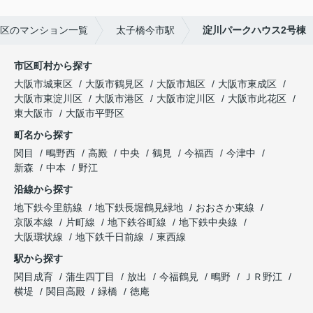
区のマンション一覧
太子橋今市駅
淀川パークハウス2号棟
市区町村から探す
大阪市城東区
大阪市鶴見区
大阪市旭区
大阪市東成区
大阪市東淀川区
大阪市港区
大阪市淀川区
大阪市此花区
東大阪市
大阪市平野区
町名から探す
関目
鴫野西
高殿
中央
鶴見
今福西
今津中
新森
中本
野江
沿線から探す
地下鉄今里筋線
地下鉄長堀鶴見緑地
おおさか東線
京阪本線
片町線
地下鉄谷町線
地下鉄中央線
大阪環状線
地下鉄千日前線
東西線
駅から探す
関目成育
蒲生四丁目
放出
今福鶴見
鴫野
ＪＲ野江
横堤
関目高殿
緑橋
徳庵