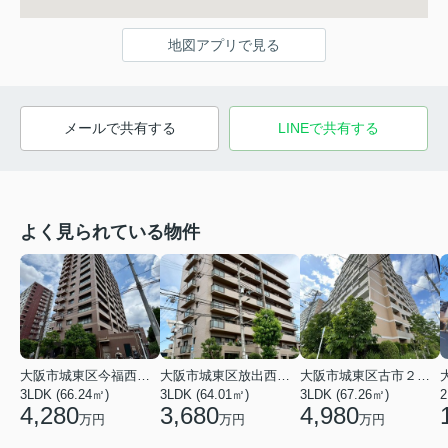
地図アプリで見る
メールで共有する
LINEで共有する
よく見られている物件
大阪市城東区今福西６丁目
大阪市城東区放出西１丁目
大阪市城東区古市２丁目
3LDK (66.24㎡)
3LDK (64.01㎡)
3LDK (67.26㎡)
2
4,280
3,680
4,980
万円
万円
万円