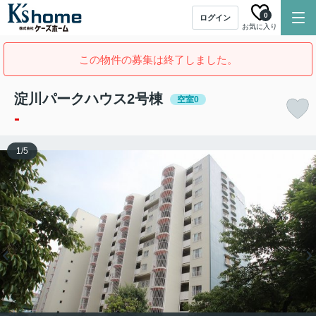
0
ログイン
お気に入り
この物件の募集は終了しました。
淀川パークハウス2号棟
空室0
-
1
/
5