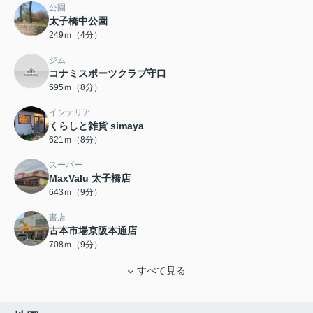
公園
太子橋中公園
249ｍ（4分）
ジム
コナミスポーツクラブ守口
595ｍ（8分）
インテリア
くらしと雑貨 simaya
621ｍ（8分）
スーパー
MaxValu 太子橋店
643ｍ（9分）
書店
古本市場京阪本通店
708ｍ（9分）
すべて見る