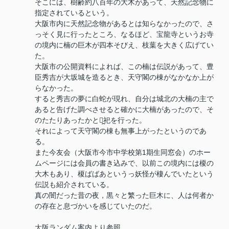
そこには、樹齢約八百年の大木があって、天然記念物に
指定されているという。
大阪市内に天然記念物があるとは知らなかったので、さ
っそく見に行ったところ、なるほど、宝龍寺というお寺
の境内に楠の巨木が四本そびえ、枝葉を大きく広げてい
た。
大阪市の公開資料によれば、この楠は伝説があって、豊
臣秀吉が大坂城を造るとき、天守閣の棟がなかなか上が
らなかった。
すると秀吉の夢に白蛇が現れ、自分は城北の大楠の主で
あると告げた調べさせると確かに大楠があったので、そ
のたたりあったかと祭̪祀を行った。
それによって天守閣の棟も無事上がったというのであ
る。
また今友会（大阪市今市中学校第1期生同窓会）のホー
ムページには会員の書き込みで、以前この境内には榎の
大木もあり、榎ばばあというっ妖怪が棲んでいたという
伝説も紹介されている。
真の闇だった昔の夜，黒々と繁った巨木に、人は何者か
の存在と息づかいを感じていたのだ。
大阪ランダム案内より参照