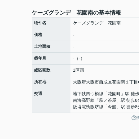
ケーズグランデ 花園南の基本情報
物件名
ケーズグランデ 花園南
価格
-
土地面積
-
築年月
-（-）
総区画数
1区画
所在地
大阪府
大阪市西成区
花園南
１丁目6
交通
地下鉄四つ橋線
「
花園町
」駅 徒歩
南海高野線
「
萩ノ茶屋
」駅 徒歩8
阪堺電軌阪堺線
「
今船
」駅 徒歩8