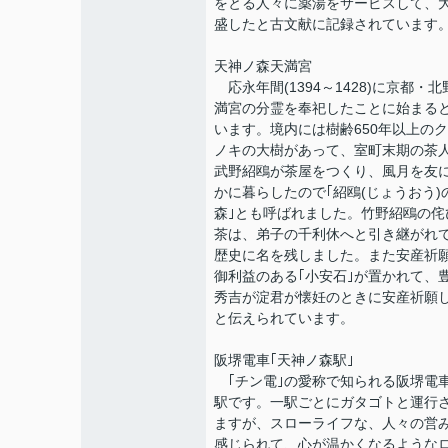
をとる人々に薬湯をサービスして、
盛したと古文献に記録されています
天神ノ森天満宮
応永年間(1394～1428)に京都・北
満宮の分霊を奉祀したことに始まる
います。境内には樹齢650年以上の
ノキの大樹があって、室町末期の茶
武野紹鴎が茶屋をつくり、風月を友
かに暮らしたので｢紹鴎(じょうおう)
森｣とも呼ばれました。竹野紹鴎の侘
茶は、弟子の千利休へと引き継がれ
歴史に名を残しました。また安産祈
御利益のある｢小安石｣が置かれて、
秀吉が淀君が懐妊のときに安産祈願
と伝えられています。
阪堺電車｢天神ノ森駅｣
｢チン電｣の愛称で知られる阪堺電
駅です。一駅ごとにガタゴトと運行
ますが、スローライフな、人々の営
感じられて、心が温かくなるような