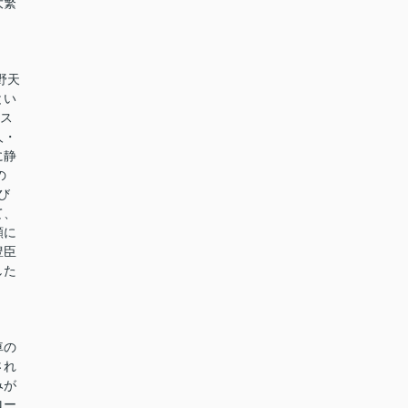
大繁
。
野天
とい
クス
人・
に静
の
び
て、
願に
豊臣
した
車の
され
みが
ロー