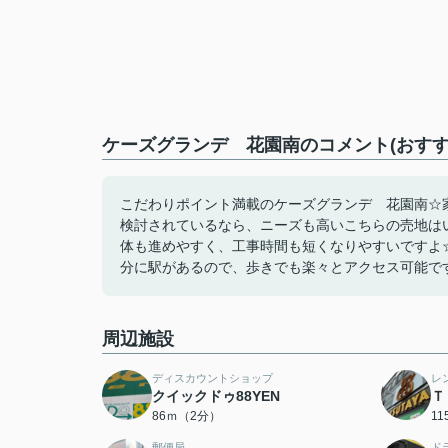
ケーズグランデ 花園南のコメント(おすす
こだわりポイント満載のケーズグランデ 花園南☆家
検討されているなら、ニーズも高いこちらの売地はい
体も進めやすく、工事時間も短くなりやすいですよ
分に駅があるので、歩きでも楽々とアクセス可能です(
周辺施設
ディスカウントショップ
レ
クイックドゥ88YEN
Ｔ
86ｍ（2分）
1
郵便局
ド