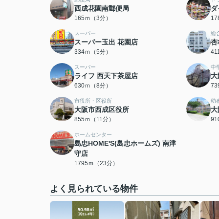
西成花園南郵便局
ダ
165ｍ（3分）
1
スーパー
総
スーパー玉出 花園店
杏
334ｍ（5分）
4
スーパー
中
ライフ 西天下茶屋店
大
630ｍ（8分）
7
市役所・区役所
幼
大阪市西成区役所
大
855ｍ（11分）
9
ホームセンター
島忠HOME'S(島忠ホームズ) 南津
守店
1795ｍ（23分）
よく見られている物件