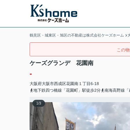
鶴見区・城東区・旭区の不動産は株式会社ケーズホーム
この物
ケーズグランデ 花園南
-
大阪府
大阪市西成区
花園南
１丁目6-18
地下鉄四つ橋線「花園町」駅徒歩2分
南海高野線「
1
/
3