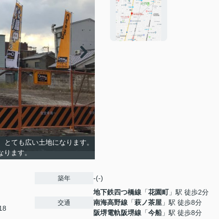
で、とても広い土地になります。
なります。
-(-)
築年
地下鉄四つ橋線
「
花園町
」駅 徒歩2分
南海高野線
「
萩ノ茶屋
」駅 徒歩8分
交通
18
阪堺電軌阪堺線
「
今船
」駅 徒歩8分