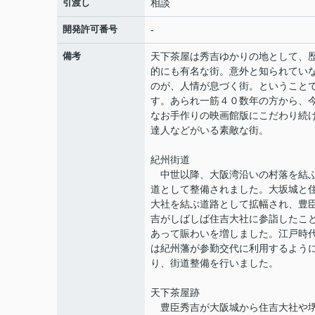
引渡し
相談
開発許可番号
-
備考
天下茶屋は秀吉ゆかりの地として、
的にも有名な街。意外と知られてい
のが、人情が息づく街。ということ
す。あられ一筋４０数年の方から、
なお手作りの映画館版にこだわり続
達人などがいる素敵な街。
紀州街道
中世以降、大阪湾沿いの村落を結
道として整備されました。大坂城と
大社を結ぶ道路として拡幅され、豊
吉がしばしば住吉大社に参詣したこ
あって賑わいを増しました。江戸時
は紀州藩が参勤交代に利用するよう
り、街道整備を行いました。
天下茶屋跡
豊臣秀吉が大阪城から住吉大社や