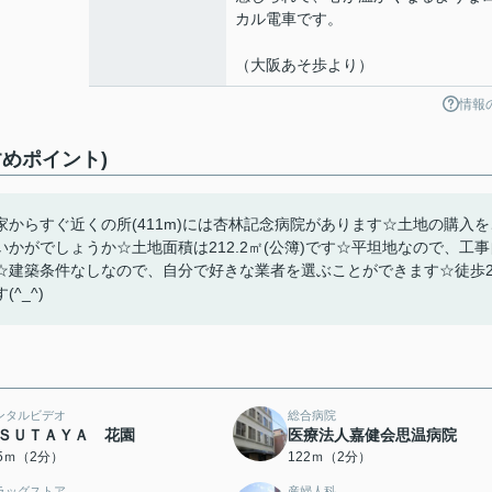
カル電車です。
（大阪あそ歩より）
情報
めポイント)
からすぐ近くの所(411m)には杏林記念病院があります☆土地の購入を
かがでしょうか☆土地面積は212.2㎡(公簿)です☆平坦地なので、工事
☆建築条件なしなので、自分で好きな業者を選ぶことができます☆徒歩
^_^)
ンタルビデオ
総合病院
ＳＵＴＡＹＡ 花園
医療法人嘉健会思温病院
15ｍ（2分）
122ｍ（2分）
ラッグストア
産婦人科