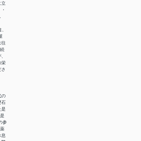
に立
・・
し
は、
屋
は往
き続
が、
の栄
ださ
代の
礎石
た是
。是
の参
の薬
休息