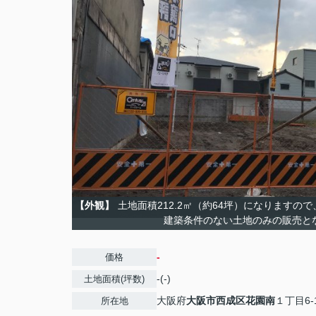
【外観】
土地面積212.2㎡（約64坪）になりますの
建築条件のない土地のみの販売と
-
価格
-(-)
土地面積(坪数)
大阪府
大阪市西成区
花園南
１丁目6-
所在地