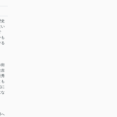
歴史
ない
で
今も
ける
ぶ街
住吉
臣秀
とも
代に
にな
堺へ