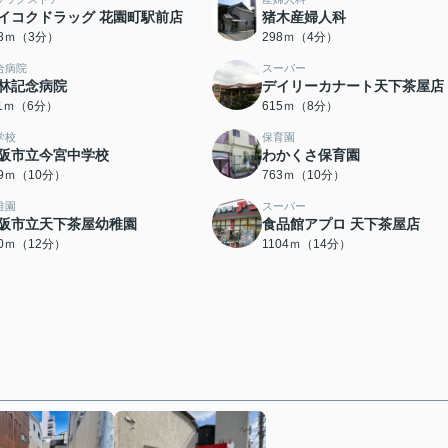
イコクドラッグ 花園町駅前店
猪木産婦人科
78ｍ（3分）
298ｍ（4分）
合病院
スーパー
林記念病院
デイリーカナート天下茶屋店
11ｍ（6分）
615ｍ（8分）
学校
保育園
阪市立今宮中学校
わかくさ保育園
39ｍ（10分）
763ｍ（10分）
稚園
スーパー
阪市立天下茶屋幼稚園
食品館アプロ 天下茶屋店
10ｍ（12分）
1104ｍ（14分）