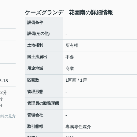
ケーズグランデ 花園南の詳細情報
設備条件
設備(その他)
-
土地権利
所有権
国土法届出
不要
用途地域
商業
区画数
1区画 / 1戸
-18
管理形態
-
2分
分
管理員の勤務形態
-
分
管理会社
-
情報の見方
取引態様
専属専任媒介