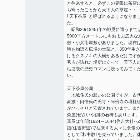
と往来すると、必ずこの界隈に茶店
ち寄ったことから天下人の茶屋・・
｢天下茶屋｣と呼ばれるようになりま
た。
昭和20(1945)年の戦災に遭うまで
5000平方メートルにもおよぶ広大な
敷・小兵衛屋敷がありました。現在
時を物語る広場の土蔵と、350年生
けるクスノキの大樹があるだけです
秀吉が訪れた場所に立って、天下人
枯盛衰の歴史ロマンに浸ってみてく
い。
天下茶屋公園
地域住民の憩いの公園ですが、古
豪族・阿倍氏の氏寺・阿倍寺の塔柱
がひっそりと安置されています。ま
斎屋(ぜさいや)跡の石碑もあります
斎屋は年間(1624～1644)住吉大社へ
詣(住吉街道)で往来する人々に食傷
として｢和中散｣を売っていました。