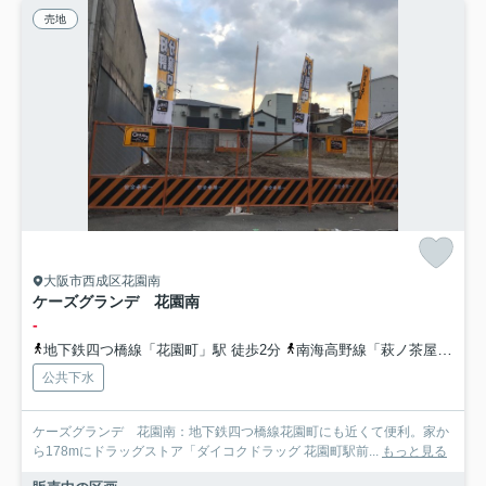
売地
大阪市西成区花園南
ケーズグランデ 花園南
-
地下鉄四つ橋線「花園町」駅 徒歩2分
南海高野線「萩ノ茶屋」駅 徒歩8分
公共下水
ケーズグランデ 花園南：地下鉄四つ橋線花園町にも近くて便利。家か
ら178mにドラッグストア「ダイコクドラッグ 花園町駅前...
もっと見る