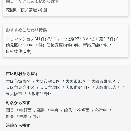
同じエリアにある駅から探す
花園町
萩ノ茶屋
今船
おすすめこだわり特集
中古マンション(41件)
リフォーム済(27件)
中古戸建(17件)
鶴見区の3LDK(10件)
価格変更物件(8件)
新築戸建(4件)
自社物件(1件)
市区町村から探す
大阪市城東区
大阪市鶴見区
大阪市旭区
大阪市東成区
大阪市東淀川区
大阪市港区
大阪市淀川区
大阪市此花区
東大阪市
大阪市平野区
町名から探す
関目
鴫野西
高殿
中央
鶴見
今福西
今津中
新森
中本
野江
沿線から探す