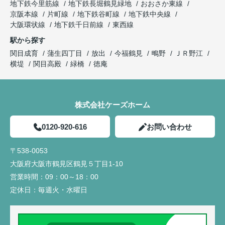
地下鉄今里筋線
地下鉄長堀鶴見緑地
おおさか東線
京阪本線
片町線
地下鉄谷町線
地下鉄中央線
大阪環状線
地下鉄千日前線
東西線
駅から探す
関目成育
蒲生四丁目
放出
今福鶴見
鴫野
ＪＲ野江
横堤
関目高殿
緑橋
徳庵
株式会社ケーズホーム
0120-920-616
お問い合わせ
〒538-0053
大阪府大阪市鶴見区鶴見５丁目1-10
営業時間：
09：00～18：00
定休日：
毎週火・水曜日