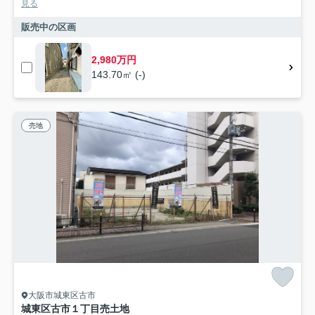
見る
販売中の区画
2,980万円
143.70㎡ (-)
売地
大阪市城東区古市
城東区古市１丁目売土地