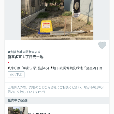
大阪市城東区新喜多東
新喜多東１丁目売土地
-
片町線「鴫野」駅 徒歩6分
地下鉄長堀鶴見緑地「蒲生四丁目」駅 徒歩9分
公共下水
土地購入の際、売地のことなら当社にご相談ください。駅から徒歩6分
圏内に立地しています(^o^)
販売中の区画