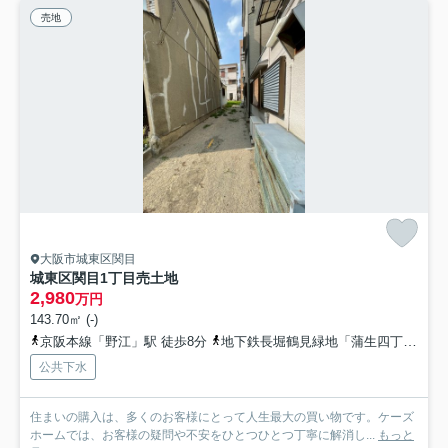
売地
大阪市城東区関目
城東区関目1丁目売土地
2,980
万円
143.70㎡ (-)
京阪本線「野江」駅 徒歩8分
地下鉄長堀鶴見緑地「蒲生四丁目」駅 徒歩8分
公共下水
住まいの購入は、多くのお客様にとって人生最大の買い物です。ケーズ
ホームでは、お客様の疑問や不安をひとつひとつ丁寧に解消し...
もっと