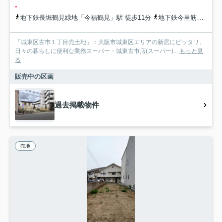
-
地下鉄長堀鶴見緑地「今福鶴見」駅 徒歩11分
地下鉄今里筋線「新森古市」駅 徒歩17分
「城東区古市１丁目売土地」：大阪市城東区エリアの新居にピッタリ。
日々の暮らしに便利な業務スーパー・城東古市店(スーパー)...
もっと見
る
販売中の区画
過去掲載物件
売地