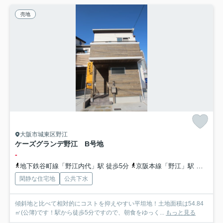
売地
大阪市城東区野江
ケーズグランデ野江 B号地
-
地下鉄谷町線「野江内代」駅 徒歩5分
京阪本線「野江」駅 徒歩8分
閑静な住宅地
公共下水
傾斜地と比べて相対的にコストを抑えやすい平坦地！土地面積は54.84
㎡(公簿)です！駅から徒歩5分ですので、朝食をゆっく...
もっと見る