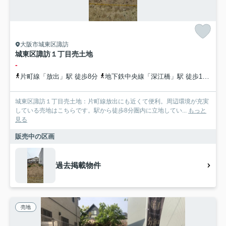
大阪市城東区諏訪
城東区諏訪１丁目売土地
-
片町線「放出」駅 徒歩8分
地下鉄中央線「深江橋」駅 徒歩15分
お
城東区諏訪１丁目売土地：片町線放出にも近くて便利。周辺環境が充実
している売地はこちらです。駅から徒歩8分圏内に立地してい...
もっと
見る
販売中の区画
過去掲載物件
売地