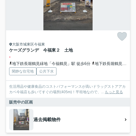
大阪市城東区今福東
ケーズグランデ 今福東２ 土地
-
地下鉄長堀鶴見緑地「今福鶴見」駅 徒歩6分
地下鉄長堀鶴見緑地「蒲生四丁目」駅 徒歩11分
閑静な住宅地
公共下水
生活用品や健康食品のコストパフォーマンスが高いドラッグストアアカ
カベ今福店も歩いてすぐの場所(405m)！平坦地なので、...
もっと見る
販売中の区画
過去掲載物件