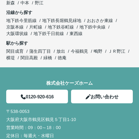
新森
中本
野江
沿線から探す
地下鉄今里筋線
地下鉄長堀鶴見緑地
おおさか東線
京阪本線
片町線
地下鉄谷町線
地下鉄中央線
大阪環状線
地下鉄千日前線
東西線
駅から探す
関目成育
蒲生四丁目
放出
今福鶴見
鴫野
ＪＲ野江
横堤
関目高殿
緑橋
徳庵
株式会社ケーズホーム
0120-920-616
お問い合わせ
〒538-0053
大阪府大阪市鶴見区鶴見５丁目1-10
営業時間：
09：00～18：00
定休日：
毎週火・水曜日