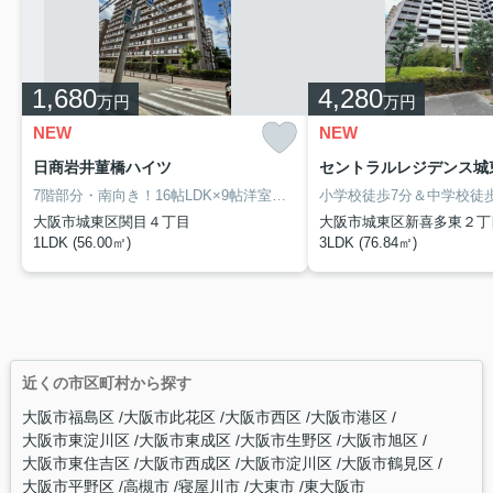
1,680
4,280
万円
万円
NEW
NEW
日商岩井菫橋ハイツ
7階部分・南向き！16帖LDK×9帖洋室のゆとりある1LDK住戸
大阪市城東区関目４丁目
大阪市城東区新喜多東２丁
1LDK (56.00㎡)
3LDK (76.84㎡)
近くの市区町村から探す
大阪市福島区
大阪市此花区
大阪市西区
大阪市港区
大阪市東淀川区
大阪市東成区
大阪市生野区
大阪市旭区
大阪市東住吉区
大阪市西成区
大阪市淀川区
大阪市鶴見区
大阪市平野区
高槻市
寝屋川市
大東市
東大阪市