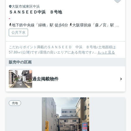
大阪市城東区中浜
ＳＡＮＳＥＥＤ中浜 Ｂ号地
-
地下鉄中央線「緑橋」駅 徒歩6分
大阪環状線「森ノ宮」駅 徒歩13分
公共下水
こだわりポイント満載のＳＡＮＳＥＥＤ 中浜 Ｂ号地♪土地面積は
57.89㎡(公簿)です♪環境の良いエリアにある売地です♪...
もっと見る
販売中の区画
過去掲載物件
売地