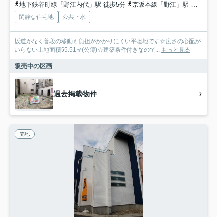
地下鉄谷町線「野江内代」駅 徒歩5分
京阪本線「野江」駅 徒歩8分
閑静な住宅地
公共下水
坂道がなく普段の移動も負担がかかりにくい平坦地です☆広さの心配が
いらない土地面積55.51㎡(公簿)☆建築条件付きなので...
もっと見る
販売中の区画
過去掲載物件
売地