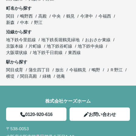
町名から探す
関目
鴫野西
高殿
中央
鶴見
今津中
今福西
新森
中本
野江
沿線から探す
地下鉄今里筋線
地下鉄長堀鶴見緑地
おおさか東線
京阪本線
片町線
地下鉄谷町線
地下鉄中央線
大阪環状線
地下鉄千日前線
東西線
駅から探す
関目成育
蒲生四丁目
放出
今福鶴見
鴫野
ＪＲ野江
横堤
関目高殿
緑橋
徳庵
株式会社ケーズホーム
0120-920-616
お問い合わせ
〒538-0053