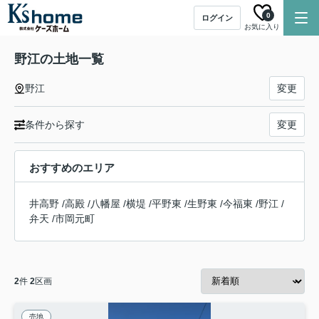
0
ログイン
お気に入り
野江の土地一覧
野江
変更
条件から探す
変更
おすすめのエリア
井高野
/
高殿
/
八幡屋
/
横堤
/
平野東
/
生野東
/
今福東
/
野江
/
弁天
/
市岡元町
2
件
2
区画
売地