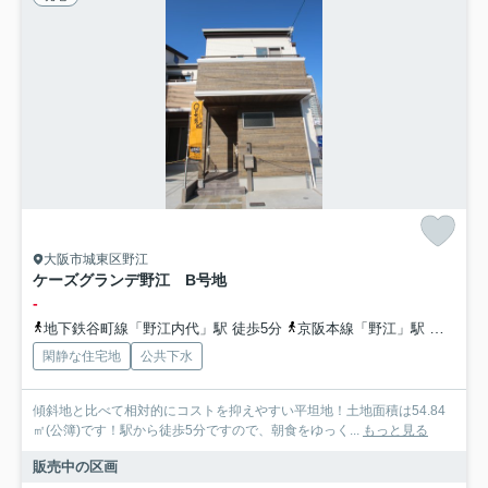
大阪市城東区野江
ケーズグランデ野江 B号地
-
地下鉄谷町線「野江内代」駅 徒歩5分
京阪本線「野江」駅 徒歩8分
閑静な住宅地
公共下水
傾斜地と比べて相対的にコストを抑えやすい平坦地！土地面積は54.84
㎡(公簿)です！駅から徒歩5分ですので、朝食をゆっく...
もっと見る
販売中の区画