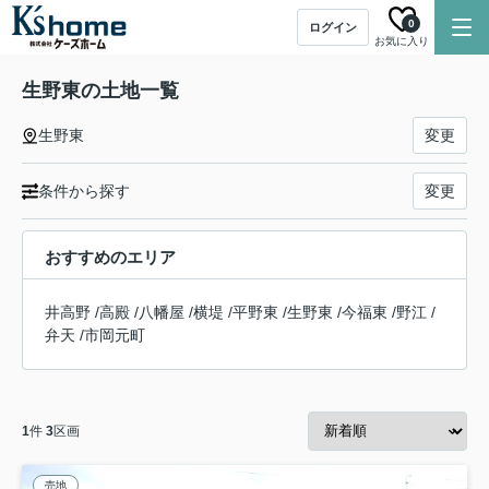
0
ログイン
お気に入り
生野東の土地一覧
生野東
変更
条件から探す
変更
おすすめのエリア
井高野
/
高殿
/
八幡屋
/
横堤
/
平野東
/
生野東
/
今福東
/
野江
/
弁天
/
市岡元町
1
件
3
区画
売地