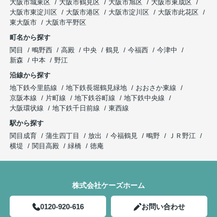
大阪市城東区
大阪市鶴見区
大阪市旭区
大阪市東成区
大阪市東淀川区
大阪市港区
大阪市淀川区
大阪市此花区
東大阪市
大阪市平野区
町名から探す
関目
鴫野西
高殿
中央
鶴見
今福西
今津中
新森
中本
野江
沿線から探す
地下鉄今里筋線
地下鉄長堀鶴見緑地
おおさか東線
京阪本線
片町線
地下鉄谷町線
地下鉄中央線
大阪環状線
地下鉄千日前線
東西線
駅から探す
関目成育
蒲生四丁目
放出
今福鶴見
鴫野
ＪＲ野江
横堤
関目高殿
緑橋
徳庵
株式会社ケーズホーム
0120-920-616
お問い合わせ