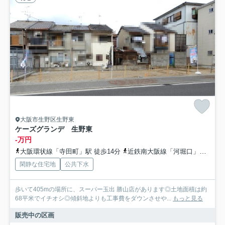
大阪市生野区生野東
ケーズグランデ 生野東
-万円
大阪環状線「寺田町」駅 徒歩14分
近鉄南大阪線「河堀口」駅 徒歩24分
閑静な住宅地
公共下水
歩いて405mの場所に、スーパー玉出 勝山店があります◎土地面積は約
68平米でイチオシ◎傾斜地よりも工事費をダウンさせや...
もっと見る
販売中の区画