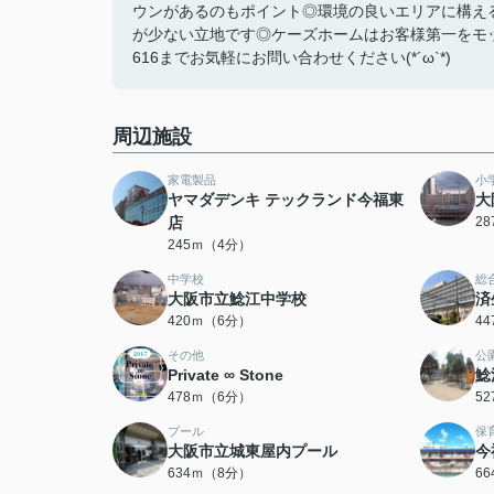
ウンがあるのもポイント◎環境の良いエリアに構え
が少ない立地です◎ケーズホームはお客様第一をモット
616までお気軽にお問い合わせください(*´ω`*)
周辺施設
家電製品
小
ヤマダデンキ テックランド今福東
大
店
2
245ｍ（4分）
中学校
総
大阪市立鯰江中学校
済
420ｍ（6分）
4
その他
公
Private ∞ Stone
鯰
478ｍ（6分）
5
プール
保
大阪市立城東屋内プール
今
634ｍ（8分）
6