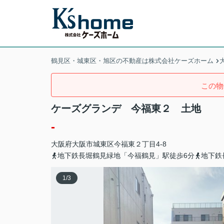
鶴見区・城東区・旭区の不動産は株式会社ケーズホーム
この物
ケーズグランデ 今福東２ 土地
-
大阪府
大阪市城東区
今福東
２丁目4-8
地下鉄長堀鶴見緑地「今福鶴見」駅徒歩6分
地下鉄
1
/
3