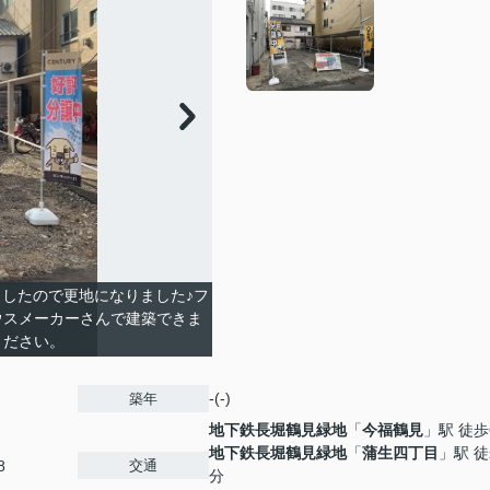
ましたので更地になりました♪フ
ウスメーカーさんで建築できま
ください。
-(-)
築年
地下鉄長堀鶴見緑地
「
今福鶴見
」駅 徒歩
地下鉄長堀鶴見緑地
「
蒲生四丁目
」駅 徒
交通
8
分