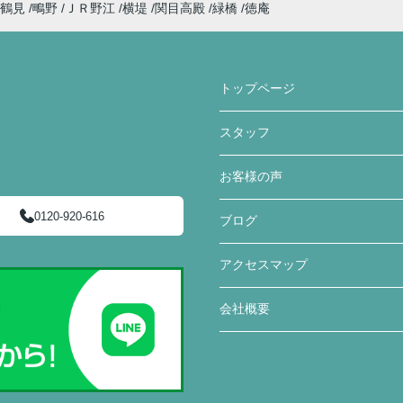
鶴見
鴫野
ＪＲ野江
横堤
関目高殿
緑橋
徳庵
トップページ
スタッフ
お客様の声
0120-920-616
ブログ
アクセスマップ
会社概要