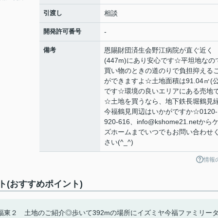
引渡し
相談
開発許可番号
-
備考
恩賜財団済生会野江病院が直ぐ近く
(447m)にあり安心です☆平坦地なの
買い物のときの道のりで負担抑える
ができますよ☆土地面積は91.04㎡(公
です☆環境の良いエリアにある売地
☆土地を買うなら、地下鉄長堀鶴見
今福鶴見周辺はいかがですか☆0120-
920-616、info@kshome21.netから
ズホームまでいつでもお問い合わせ
さい(^_^)
情報
(おすすめポイント)
東２ 土地のご紹介◎歩いて392mの場所にイズミヤ今福ファミリー