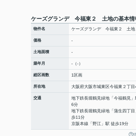
ケーズグランデ 今福東２ 土地の基本情
物件名
ケーズグランデ 今福東２ 土地
価格
-
土地面積
-
築年月
-（-）
総区画数
1区画
所在地
大阪府
大阪市城東区
今福東
２丁目4
交通
地下鉄長堀鶴見緑地
「
今福鶴見
」
6分
地下鉄長堀鶴見緑地
「
蒲生四丁目
歩11分
京阪本線
「
野江
」駅 徒歩19分