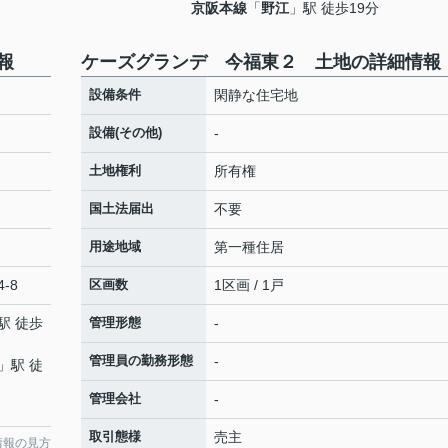
京阪本線
「
野江
」駅 徒歩19分
報
ケーズグランデ 今福東２ 土地の詳細情報
設備条件
閑静な住宅地
設備(その他)
-
土地権利
所有権
国土法届出
不要
用途地域
第一種住居
-8
区画数
1区画 / 1戸
駅 徒歩
管理形態
-
管理員の勤務形態
-
」駅 徒
管理会社
-
取引態様
売主
情報の見方