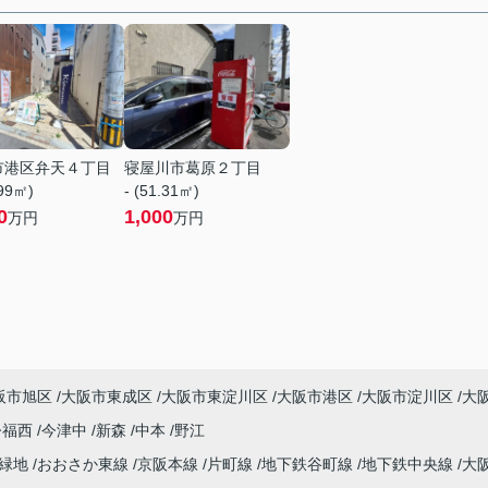
市港区弁天４丁目
寝屋川市葛原２丁目
.99㎡)
- (51.31㎡)
0
1,000
万円
万円
阪市旭区
大阪市東成区
大阪市東淀川区
大阪市港区
大阪市淀川区
大
今福西
今津中
新森
中本
野江
見緑地
おおさか東線
京阪本線
片町線
地下鉄谷町線
地下鉄中央線
大