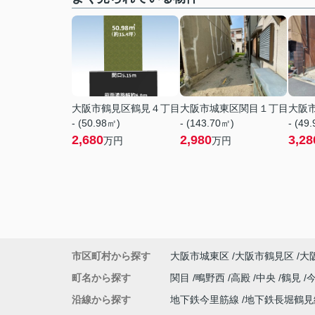
大阪市鶴見区鶴見４丁目
大阪市城東区関目１丁目
大阪
- (50.98㎡)
- (143.70㎡)
- (49
2,680
2,980
3,28
万円
万円
市区町村から探す
大阪市城東区
大阪市鶴見区
大
町名から探す
関目
鴫野西
高殿
中央
鶴見
沿線から探す
地下鉄今里筋線
地下鉄長堀鶴