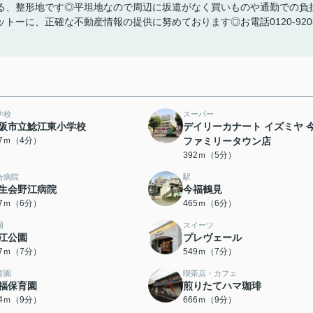
る、整形地です◎平坦地なので周辺に坂道がなく買いものや通勤での負
ーに、正確な不動産情報の提供に努めております◎お電話0120-920
学校
スーパー
阪市立鯰江東小学校
デイリーカナート イズミヤ 
87ｍ（4分）
ファミリータウン店
392ｍ（5分）
合病院
駅
生会野江病院
今福鶴見
47ｍ（6分）
465ｍ（6分）
園
スイーツ
江公園
プレヴェール
27ｍ（7分）
549ｍ（7分）
育園
喫茶店・カフェ
福保育園
煎りたてハマ珈琲
64ｍ（9分）
666ｍ（9分）