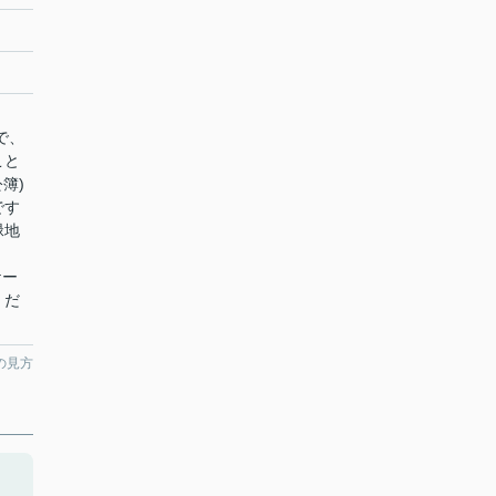
で、
こと
簿)
です
緑地
ケー
くだ
の見方
タ