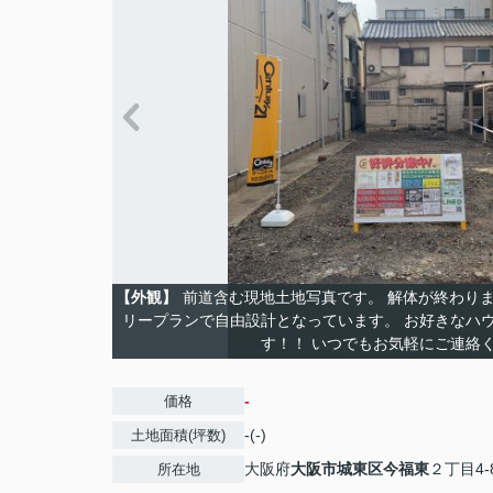
【外観】
前道含む現地土地写真です。 解体が終わり
リープランで自由設計となっています。 お好きなハ
す！！ いつでもお気軽にご連絡
-
価格
-(-)
土地面積(坪数)
大阪府
大阪市城東区
今福東
２丁目4-
所在地