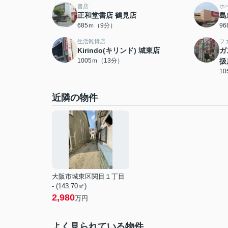
書店
ホ
正和堂書店 鶴見店
島
685ｍ（9分）
9
生活雑貨店
フ
Kirindo(キリンド) 城東店
ガ
1005ｍ（13分）
扱
1
近隣の物件
大阪市城東区関目１丁目
- (143.70㎡)
2,980
万円
よく見られている物件