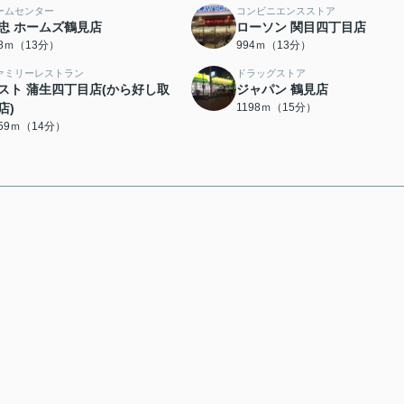
ームセンター
コンビニエンスストア
忠 ホームズ鶴見店
ローソン 関目四丁目店
68ｍ（13分）
994ｍ（13分）
ァミリーレストラン
ドラッグストア
スト 蒲生四丁目店(から好し取
ジャパン 鶴見店
店)
1198ｍ（15分）
059ｍ（14分）