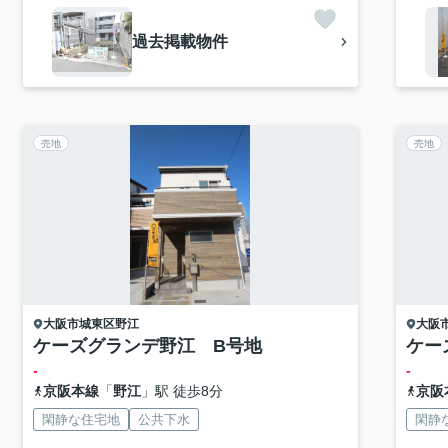
過去掲載物件
売地
売地
大阪市城東区
野江
大阪
ケーズグランデ野江 B号地
ケー
-
-
京阪本線
「
野江
」駅 徒歩8分
京阪
閑静な住宅地
公共下水
閑静