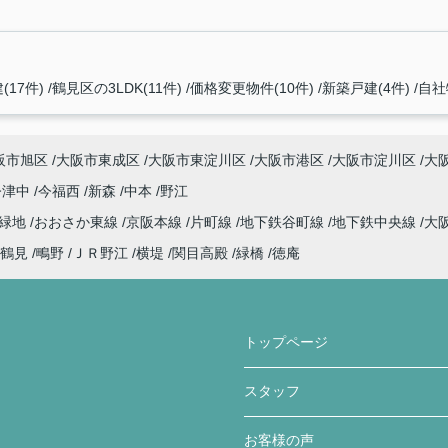
(17件)
鶴見区の3LDK(11件)
価格変更物件(10件)
新築戸建(4件)
自社
阪市旭区
大阪市東成区
大阪市東淀川区
大阪市港区
大阪市淀川区
大
今津中
今福西
新森
中本
野江
見緑地
おおさか東線
京阪本線
片町線
地下鉄谷町線
地下鉄中央線
大
鶴見
鴫野
ＪＲ野江
横堤
関目高殿
緑橋
徳庵
トップページ
スタッフ
お客様の声