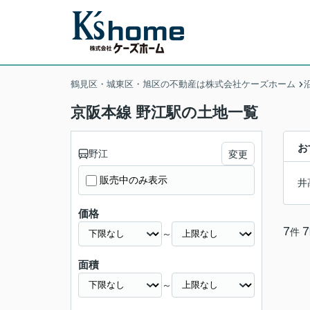
鶴見区・城東区・旭区の不動産は株式会社ケーズホーム
京阪本線 野江駅の土地一覧
お
野江
変更
販売中のみ表示
井
価格
7
7
件
～
面積
～