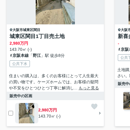
大阪市城東区
関目
大阪
城東区関目1丁目売土地
新喜
2,980
万円
-
143.70㎡ (-)
京阪
京阪本線
「
野江
」駅 徒歩8分
公共
公共下水
土地購
住まいの購入は、多くのお客様にとって人生最大
さい。
の買い物です。ケーズホームでは、お客様の疑問
販売中
や不安をひとつひとつ丁寧に解消し...
もっと見る
販売中の区画
2,980万円
143.70㎡ (-)