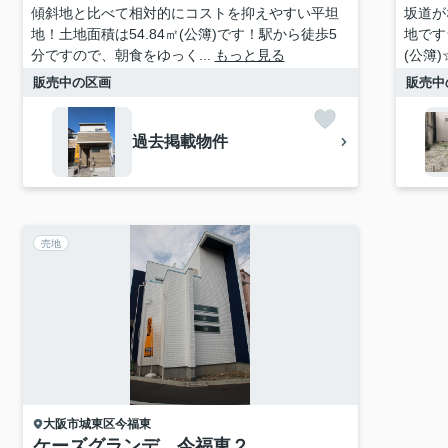
傾斜地と比べて相対的にコストを抑えやすい平坦
坂道が
地！土地面積は54.84㎡(公簿)です！駅から徒歩5
地です
分ですので、朝食をゆっく...
もっと見る
(公簿
販売中の区画
販売中
過去掲載物件
売地
大阪市城東区
今福東
ケーズグランデ 今福東２