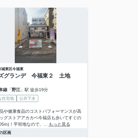
市城東区
今福東
ズグランデ 今福東２ 土地
本線
「
野江
」駅 徒歩19分
な住宅地
公共下水
品や健康食品のコストパフォーマンスが高
ッグストアアカカベ今福店も歩いてすぐの
05m)！平坦地なので、...
もっと見る
の区画