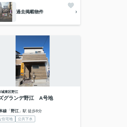
過去掲載物件
市城東区
野江
ズグランデ野江 A号地
本線
「
野江
」駅 徒歩8分
な住宅地
公共下水