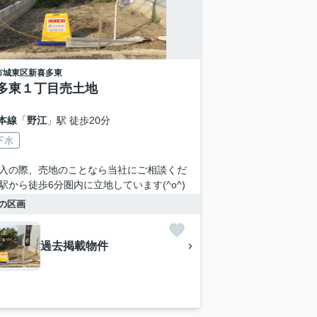
市城東区
新喜多東
多東１丁目売土地
本線
「
野江
」駅 徒歩20分
下水
入の際、売地のことなら当社にご相談くだ
駅から徒歩6分圏内に立地しています(^o^)
の区画
過去掲載物件