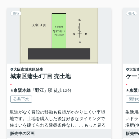
売地
売地
大阪市城東区
蒲生
大阪
城東区蒲生4丁目 売土地
ケー
-
-
京阪本線
「
野江
」駅 徒歩12分
京阪
公共下水
閑静
坂道がなく普段の移動も負担がかかりにくい平坦
生活用
地です。土地を購入した後は好きなタイミングで
いドラ
住まいを建てられる建築条件なし。...
もっと見る
場所(4
販売中の区画
販売中