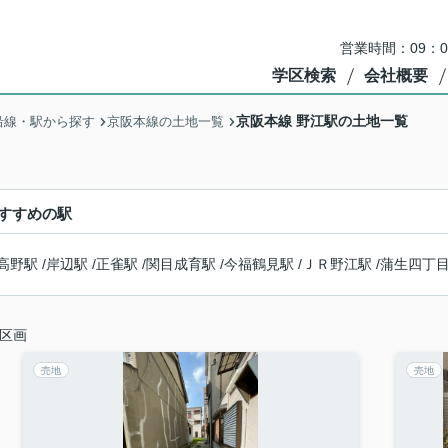
営業時間：09：
学区検索
会社概要
京阪本線 野江駅の土地一覧
沿線・駅から探す
京阪本線の土地一覧
すすめの駅
高野駅
/
岸辺駅
/
正雀駅
/
関目成育駅
/
今福鶴見駅
/
ＪＲ野江駅
/
蒲生四丁
区画
売地
売地