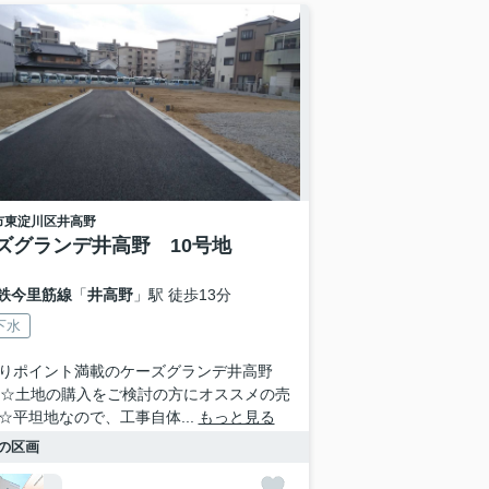
市東淀川区
井高野
ズグランデ井高野 10号地
鉄今里筋線
「
井高野
」駅 徒歩13分
下水
りポイント満載のケーズグランデ井高野
地☆土地の購入をご検討の方にオススメの売
☆平坦地なので、工事自体...
もっと見る
の区画