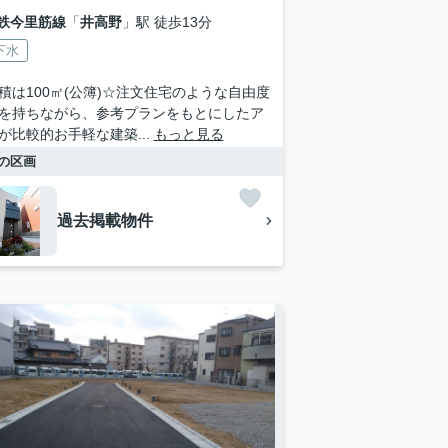
鉄今里筋線
「
井高野
」駅 徒歩13分
下水
積は100㎡(公簿)☆注文住宅のような自由度
を持ちながら、参考プランをもとにしたア
が比較的お手軽な建築...
もっと見る
の区画
過去掲載物件