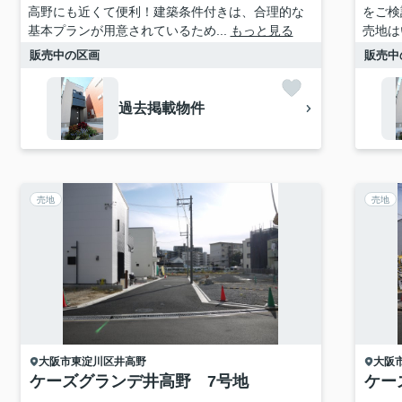
高野にも近くて便利！建築条件付きは、合理的な
をご検
基本プランが用意されているため...
もっと見る
売地は
販売中の区画
販売中
過去掲載物件
売地
売地
大阪市東淀川区
井高野
大阪
ケーズグランデ井高野 7号地
ケー