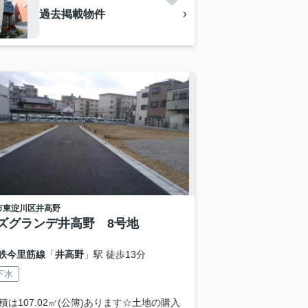
過去掲載物件
市東淀川区
井高野
ズグランデ井高野 8号地
鉄今里筋線
「
井高野
」駅 徒歩13分
下水
積は107.02㎡(公簿)あります☆土地の購入