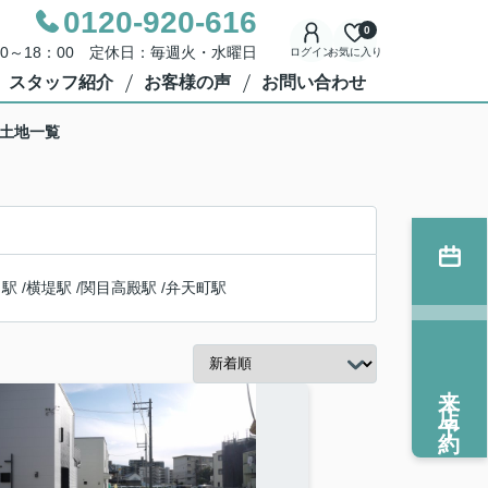
0120-920-616
0
00～18：00 定休日：毎週火・水曜日
ログイン
お気に入り
スタッフ紹介
お客様の声
お問い合わせ
の土地一覧
目駅
/
横堤駅
/
関目高殿駅
/
弁天町駅
来店予約