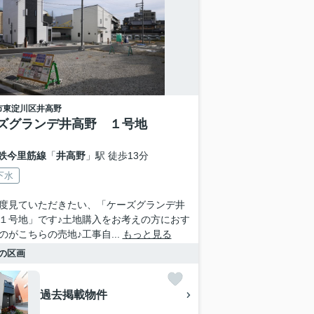
市東淀川区
井高野
ズグランデ井高野 １号地
鉄今里筋線
「
井高野
」駅 徒歩13分
下水
度見ていただきたい、「ケーズグランデ井
１号地」です♪土地購入をお考えの方におす
のがこちらの売地♪工事自...
もっと見る
の区画
過去掲載物件