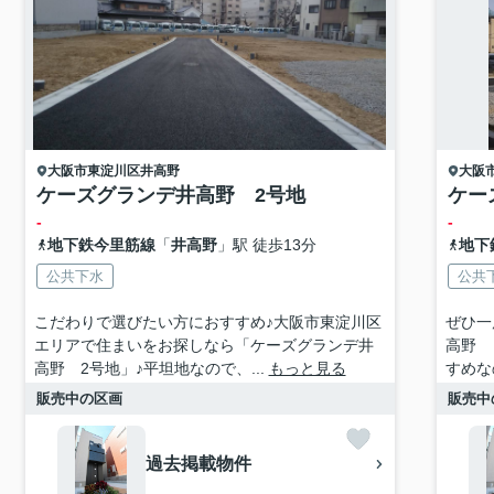
大阪市東淀川区
井高野
大阪
ケーズグランデ井高野 2号地
ケー
-
-
地下鉄今里筋線
「
井高野
」駅 徒歩13分
地下
公共下水
公共
こだわりで選びたい方におすすめ♪大阪市東淀川区
ぜひ一
エリアで住まいをお探しなら「ケーズグランデ井
高野 
高野 2号地」♪平坦地なので、...
もっと見る
すめな
販売中の区画
販売中
過去掲載物件