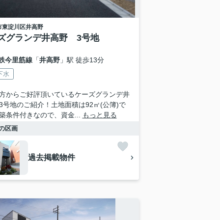
市東淀川区
井高野
ズグランデ井高野 3号地
鉄今里筋線
「
井高野
」駅 徒歩13分
下水
方からご好評頂いているケーズグランデ井
3号地のご紹介！土地面積は92㎡(公簿)で
築条件付きなので、資金...
もっと見る
の区画
過去掲載物件