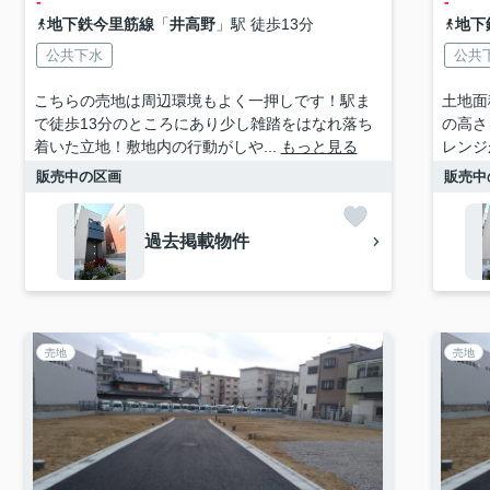
-
-
地下鉄今里筋線
「
井高野
」駅 徒歩13分
地下
公共下水
公共
こちらの売地は周辺環境もよく一押しです！駅ま
土地面
で徒歩13分のところにあり少し雑踏をはなれ落ち
の高さ
着いた立地！敷地内の行動がしや...
もっと見る
レンジ
販売中の区画
販売中
過去掲載物件
売地
売地