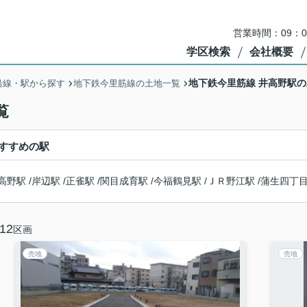
営業時間：09：
学区検索
会社概要
地下鉄今里筋線 井高野駅
沿線・駅から探す
地下鉄今里筋線の土地一覧
覧
すすめの駅
高野駅
/
岸辺駅
/
正雀駅
/
関目成育駅
/
今福鶴見駅
/
ＪＲ野江駅
/
蒲生四丁
12
区画
売地
売地