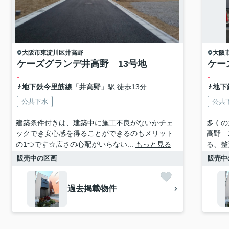
大阪市東淀川区
井高野
大阪
ケーズグランデ井高野 13号地
ケー
-
-
地下鉄今里筋線
「
井高野
」駅 徒歩13分
地下
公共下水
公共
建築条件付きは、建築中に施工不良がないかチェ
多くの
ックでき安心感を得ることができるのもメリット
高野 
の1つです☆広さの心配がいらない...
もっと見る
る、整
販売中の区画
販売中
過去掲載物件