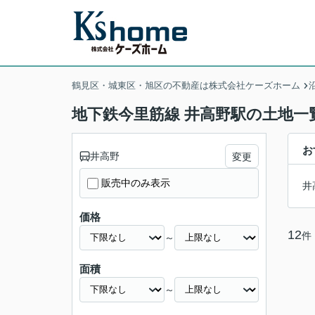
鶴見区・城東区・旭区の不動産は株式会社ケーズホーム
地下鉄今里筋線 井高野駅の土地一
お
井高野
変更
販売中のみ表示
井
価格
12
件
～
面積
～