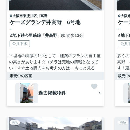
大阪市東淀川区
井高野
大阪
ケーズグランデ井高野 6号地
ケー
-
-
地下鉄今里筋線
「
井高野
」駅 徒歩13分
地下
公共下水
公共
平坦地の特徴の1つとして、建築のプランの自由度
多くの
の高さがあります☆コチラは売地の情報となって
高野 
います☆土地購入をお考えの方は...
もっと見る
す！建
販売中の区画
販売中
過去掲載物件
売地
売地