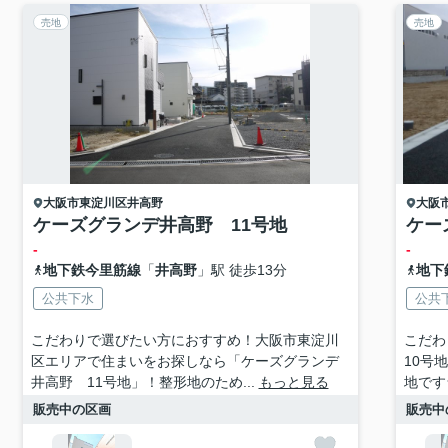
売地
売地
大阪市東淀川区
井高野
大阪
ケーズグランデ井高野 11号地
ケー
-
-
地下鉄今里筋線
「
井高野
」駅 徒歩13分
地下
公共下水
公共
こだわりで選びたい方におすすめ！大阪市東淀川
こだわ
区エリアで住まいをお探しなら「ケーズグランデ
10号
井高野 11号地」！整形地のため...
もっと見る
地です
販売中の区画
販売中