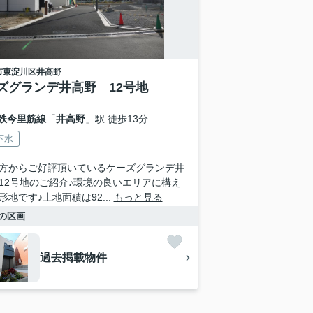
市東淀川区
井高野
ズグランデ井高野 12号地
鉄今里筋線
「
井高野
」駅 徒歩13分
下水
方からご好評頂いているケーズグランデ井
12号地のご紹介♪環境の良いエリアに構え
形地です♪土地面積は92...
もっと見る
の区画
過去掲載物件