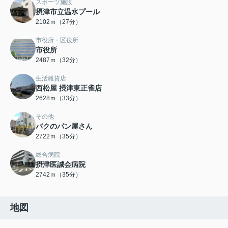
スポーツ施設
摂津市立温水プール
2102ｍ（27分）
市役所・区役所
市役所
2487ｍ（32分）
生活雑貨店
西松屋 摂津東正雀店
2628ｍ（33分）
その他
バクのパン屋さん
2722ｍ（35分）
総合病院
摂津医誠会病院
2742ｍ（35分）
地図