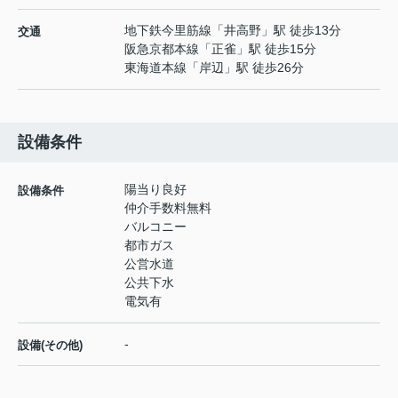
地下鉄今里筋線
「
井高野
」駅 徒歩13分
交通
阪急京都本線
「
正雀
」駅 徒歩15分
東海道本線
「
岸辺
」駅 徒歩26分
設備条件
陽当り良好
設備条件
仲介手数料無料
バルコニー
都市ガス
公営水道
公共下水
電気有
-
設備(その他)