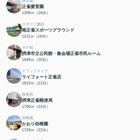
保育園
正雀愛育園
1209ｍ（16分）
スポーツ施設
南正雀スポーツグラウンド
1211ｍ（16分）
その他
摂津市立公民館・集会場正雀市民ルーム
1546ｍ（20分）
ドラッグストア
ライフォート正雀店
1623ｍ（21分）
郵便局
摂津正雀郵便局
1700ｍ（22分）
幼稚園
かおり幼稚園
1729ｍ（22分）