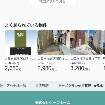
地図アプリで見る
よく見られている物件
大阪市鶴見区鶴見４丁目
大阪市城東区関目１丁目
大阪市港区弁天４丁目
- (50.98㎡)
- (143.70㎡)
- (49.99㎡)
-
2,680
2,980
3,280
万円
万円
万円
淀川区の土地一覧
井高野駅
ケーズグランデ井高野 5号地
株式会社ケーズホーム