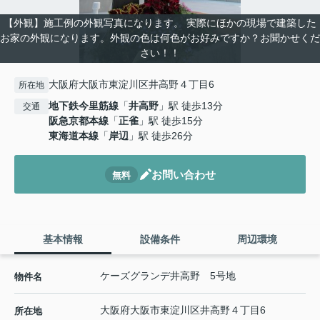
【外観】施工例の外観写真になります。 実際にほかの現場で建築した
お家の外観になります。外観の色は何色がお好みですか？お聞かせくだ
さい！！
大阪府大阪市東淀川区井高野４丁目6
所在地
地下鉄今里筋線
「
井高野
」駅 徒歩13分
交通
阪急京都本線
「
正雀
」駅 徒歩15分
東海道本線
「
岸辺
」駅 徒歩26分
お問い合わせ
無料
基本情報
設備条件
周辺環境
ケーズグランデ井高野 5号地
物件名
大阪府
大阪市東淀川区
井高野
４丁目6
所在地