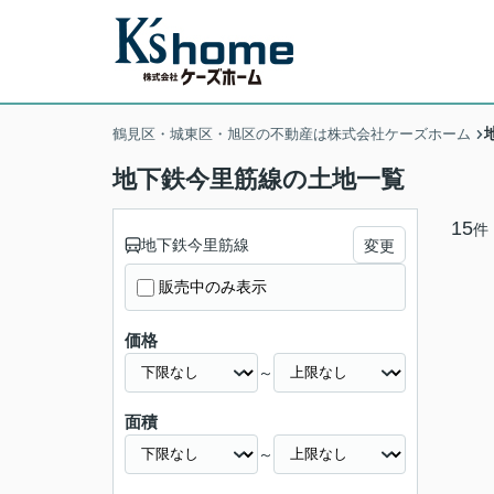
鶴見区・城東区・旭区の不動産は株式会社ケーズホーム
地下鉄今里筋線の土地一覧
15
件
地下鉄今里筋線
変更
販売中のみ表示
価格
～
面積
～