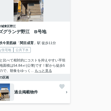
市城東区
野江
ズグランデ野江 B号地
鉄今里筋線
「
関目成育
」駅 徒歩11分
な住宅地
公共下水
と比べて相対的にコストを抑えやすい平坦
地面積は54.84㎡(公簿)です！駅から徒歩5
ので、朝食をゆっく...
もっと見る
の区画
過去掲載物件