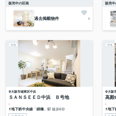
販売中の区画
販売中
過去掲載物件
売地
売地
大阪市城東区
中浜
大阪
ＳＡＮＳＥＥＤ中浜 Ｂ号地
高殿
-
-
地下鉄中央線
「
緑橋
」駅 徒歩6分
地下