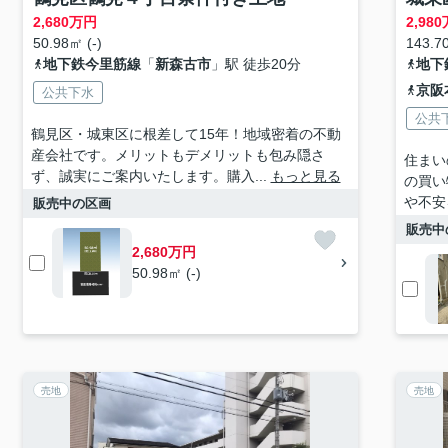
2,680
万円
2,980
50.98㎡ (-)
143.70
地下鉄今里筋線
「
新森古市
」駅 徒歩20分
地下
京阪
公共下水
公共
鶴見区・城東区に根差して15年！地域密着の不動
産会社です。メリットもデメリットも包み隠さ
住まい
ず、誠実にご案内いたします。購入...
もっと見る
の買い
や不安
販売中の区画
販売中
2,680万円
50.98㎡ (-)
売地
売地