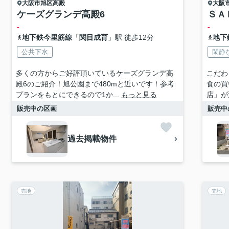
大阪市旭区
高殿
大阪
ケーズグランデ高殿6
ＳＡ
-
-
地下鉄今里筋線
「
関目成育
」駅 徒歩12分
地下
公共下水
閑静
多くの方からご好評頂いているケーズグランデ高
こだわ
殿6のご紹介！旭公園まで480mと近いです！参考
食の買
プランをもとにできるので1か...
もっと見る
店」が近
販売中の区画
販売中
過去掲載物件
売地
売地