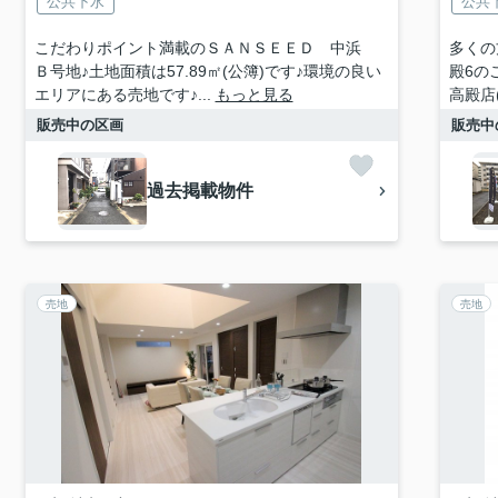
公共下水
公共
こだわりポイント満載のＳＡＮＳＥＥＤ 中浜
多くの
Ｂ号地♪土地面積は57.89㎡(公簿)です♪環境の良い
殿6の
エリアにある売地です♪...
もっと見る
高殿店(
販売中の区画
販売中
過去掲載物件
売地
売地