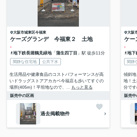
大阪市城東区
今福東
大阪
ケーズグランデ 今福東２ 土地
ケー
-
-
地下鉄長堀鶴見緑地
「
蒲生四丁目
」駅 徒歩11分
地下
閑静な住宅地
公共下水
閑静
生活用品や健康食品のコストパフォーマンスが高
傾斜地
いドラッグストアアカカベ今福店も歩いてすぐの
地！土
場所(405m)！平坦地なので、...
もっと見る
分です
販売中の区画
販売中
過去掲載物件