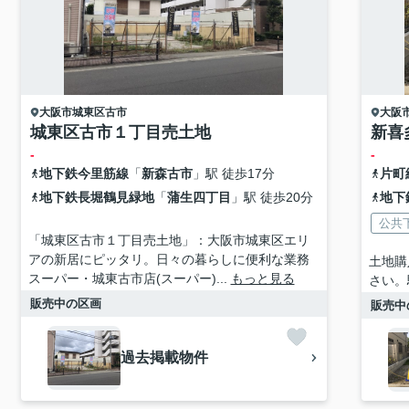
大阪市城東区
古市
大阪
城東区古市１丁目売土地
新喜
-
-
地下鉄今里筋線
「
新森古市
」駅 徒歩17分
片町
地下鉄長堀鶴見緑地
「
蒲生四丁目
」駅 徒歩20分
地下
公共
「城東区古市１丁目売土地」：大阪市城東区エリ
アの新居にピッタリ。日々の暮らしに便利な業務
土地購
スーパー・城東古市店(スーパー)...
もっと見る
さい。
販売中の区画
販売中
過去掲載物件