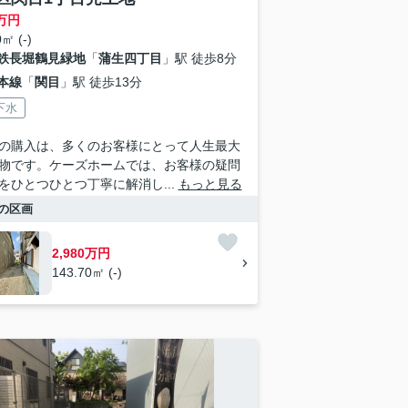
万円
㎡ (-)
鉄長堀鶴見緑地
「
蒲生四丁目
」駅 徒歩8分
本線
「
関目
」駅 徒歩13分
下水
の購入は、多くのお客様にとって人生最大
物です。ケーズホームでは、お客様の疑問
をひとつひとつ丁寧に解消し...
もっと見る
の区画
2,980万円
143.70㎡ (-)