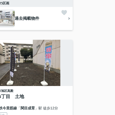
の区画
過去掲載物件
市旭区
高殿
6丁目 土地
鉄今里筋線
「
関目成育
」駅 徒歩12分