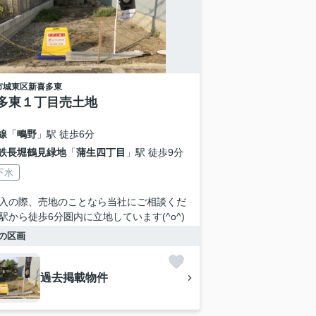
市城東区
新喜多東
多東１丁目売土地
線
「
鴫野
」駅 徒歩6分
鉄長堀鶴見緑地
「
蒲生四丁目
」駅 徒歩9分
下水
入の際、売地のことなら当社にご相談くだ
駅から徒歩6分圏内に立地しています(^o^)
の区画
過去掲載物件