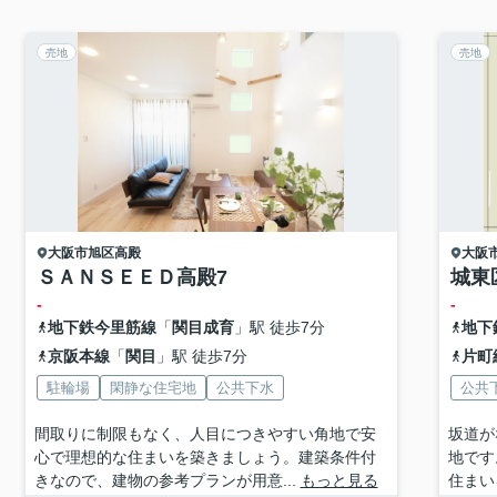
売地
売地
大阪市旭区
高殿
大阪
ＳＡＮＳＥＥＤ高殿7
城東
-
-
地下鉄今里筋線
「
関目成育
」駅 徒歩7分
地下
京阪本線
「
関目
」駅 徒歩7分
片町
駐輪場
閑静な住宅地
公共下水
公共
間取りに制限もなく、人目につきやすい角地で安
坂道が
心で理想的な住まいを築きましょう。建築条件付
地です
きなので、建物の参考プランが用意...
もっと見る
住まい