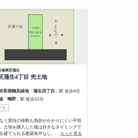
市城東区
蒲生
区蒲生4丁目 売土地
鉄長堀鶴見緑地
「
蒲生四丁目
」駅 徒歩4分
線
「
鴫野
」駅 徒歩11分
下水
なく普段の移動も負担がかかりにくい平坦
。土地を購入した後は好きなタイミングで
を建てられる建築条件なし。...
もっと見る