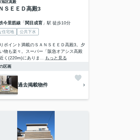
市旭区
高殿
ＮＳＥＥＤ高殿3
鉄今里筋線
「
関目成育
」駅 徒歩10分
な住宅地
公共下水
りポイント満載のＳＡＮＳＥＥＤ高殿3。夕
い物も楽々。スーパー「阪急オアシス高殿
く(220m)にありま...
もっと見る
の区画
過去掲載物件