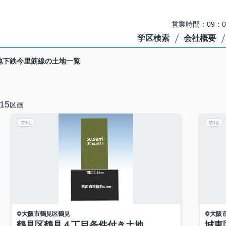
営業時間：09：
学区検索
会社概要
地下鉄今里筋線の土地一覧
15
区画
売地
売地
大阪市鶴見区
鶴見
大阪
鶴見区鶴見４丁目条件付き土地
城東