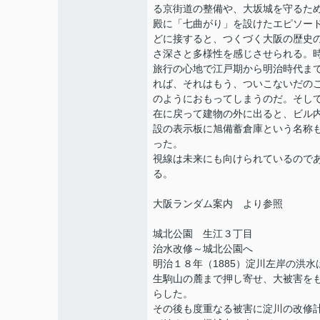
る京街道の整備や、大坂城を守るた
殿に「七曲がり」を設けたエピソー
どに接すると、つくづく大阪の歴史
さ深さと多様性を感じさせられる。
旅行の心地で江戸期から明治時代ま
れば、それはもう、ついこないだの
のようにおもってしまうのだ。そし
在に戻って建物の外に出ると、ビル
設の表示板に旭備蓄倉庫という名称
った。
視線は未来にも向けられているので
る。
大阪ランダム案内 より参照
城北公園 生江３丁目
治水改修～城北公園へ
明治１８年（1885）淀川左岸の洪水
生駒山の麓まで押し寄せ、大被害を
らした。
その後も度重なる被害に淀川の改修