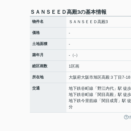
ＳＡＮＳＥＥＤ高殿3の基本情報
物件名
ＳＡＮＳＥＥＤ高殿3
価格
-
土地面積
-
築年月
-（-）
総区画数
1区画
所在地
大阪府
大阪市旭区
高殿
３丁目7-18
交通
地下鉄谷町線
「
野江内代
」駅 徒歩
地下鉄谷町線
「
関目高殿
」駅 徒歩
地下鉄今里筋線
「
関目成育
」駅 徒
分