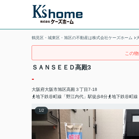
鶴見区・城東区・旭区の不動産は株式会社ケーズホーム
この物
ＳＡＮＳＥＥＤ高殿3
-
大阪府
大阪市旭区
高殿
３丁目7-18
地下鉄谷町線「野江内代」駅徒歩8分
地下鉄谷町線
1
/
2