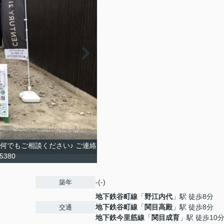
何でもご相談ください♪ ご連絡
5380
-(-)
築年
地下鉄谷町線
「
野江内代
」駅 徒歩8分
地下鉄谷町線
「
関目高殿
」駅 徒歩8分
交通
地下鉄今里筋線
「
関目成育
」駅 徒歩10