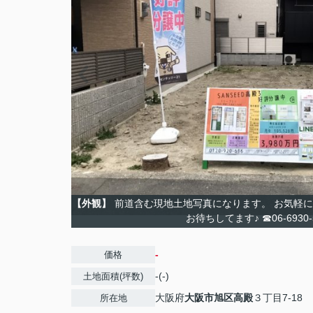
【外観】
前道含む現地土地写真になります。 お気軽に
お待ちしてます♪ ☎06-6930-
-
価格
-(-)
土地面積(坪数)
大阪府
大阪市旭区
高殿
３丁目7-18
所在地