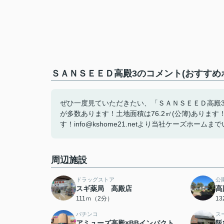
ＳＡＮＳＥＥＤ高殿3のコメント(おすすめ
ぜひ一度見ていただきたい、「ＳＡＮＳＥＥＤ高殿3
が多数あります！土地面積は76.2㎡(公簿)あり
す！info@kshome21.netより当社ケーズホームま
周辺施設
ドラッグストア
公
スギ薬局 高殿店
高
111ｍ（2分）
1
パチンコ
ス
アミューズ高殿×BBインパクト
阪