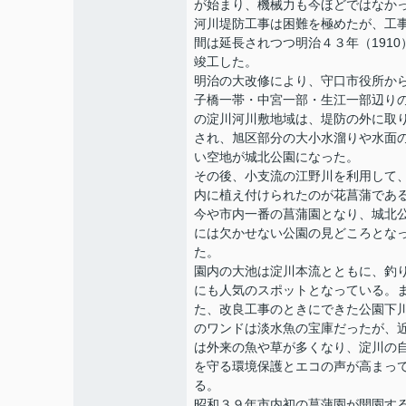
が始まり、機械力も今ほどではなか
河川堤防工事は困難を極めたが、工
間は延長されつつ明治４３年（1910
竣工した。
明治の大改修により、守口市役所か
子橋一帯・中宮一部・生江一部辺り
の淀川河川敷地域は、堤防の外に取
され、旭区部分の大小水溜りや水面
い空地が城北公園になった。
その後、小支流の江野川を利用して
内に植え付けられたのが花菖蒲であ
今や市内一番の菖蒲園となり、城北
には欠かせない公園の見どころとな
た。
園内の大池は淀川本流とともに、釣
にも人気のスポットとなっている。
た、改良工事のときにできた公園下
のワンドは淡水魚の宝庫だったが、
は外来の魚や草が多くなり、淀川の
を守る環境保護とエコの声が高まっ
る。
昭和３９年市内初の菖蒲園が開園す