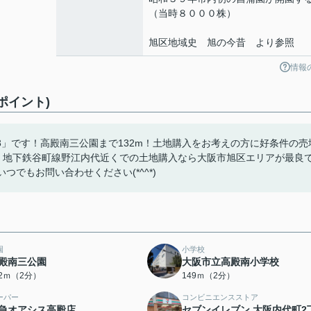
（当時８０００株）
旭区地域史 旭の今昔 より参照
情報
ポイント)
」です！高殿南三公園まで132m！土地購入をお考えの方に好条件の売
ます！地下鉄谷町線野江内代近くでの土地購入なら大阪市旭区エリアが最良
でいつでもお問い合わせください(*^^*)
園
小学校
殿南三公園
大阪市立高殿南小学校
32ｍ（2分）
149ｍ（2分）
ーパー
コンビニエンスストア
急オアシス高殿店
セブンイレブン 大阪内代町2