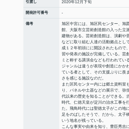
引渡し
2020年12月下旬
開発許可番号
-
備考
旭区中宮には、旭区民センター、旭
館、大阪市立芸術創造館の入った立
建物がある。芸術創造館は、演劇や
などに取り組む人達の活動拠点とし
成１２年初頭にに開設されたもので
習や発表の施設が完備している。芸
ミと称する講演会なども行われてい
ジャンルは違うが表現や創造にかか
ている者として、その支援ぶりに羨
さを感じる施設なのだ。
また区民センター内には郷土資料室
り、パネルや土器などの展示で、弥
代以来の歴史を知ることができる。
時代、仁徳天皇が淀川の治水工事を
た。飛鳥時代には聖徳太子がこの地
足をのばしたそうで、だから、太子
いう地名が残っている。
こんな事実や由来を知り、豊臣秀吉