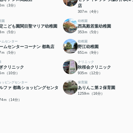
20ｍ（3分）
店
307ｍ（4分）
稚園
幼稚園
定こども園関目聖マリア幼稚園
西高殿若葉幼稚園
43ｍ（5分）
353ｍ（5分）
ームセンター
幼稚園
ームセンターコーナン 都島店
野江幼稚園
97ｍ（5分）
651ｍ（9分）
科
クリニック
ぎクリニック
秋桜会クリニック
45ｍ（10分）
935ｍ（12分）
ョッピングセンター
保育園
ルファ 都島ショッピングセンタ
ありんこ第２保育園
1259ｍ（16分）
074ｍ（14分）