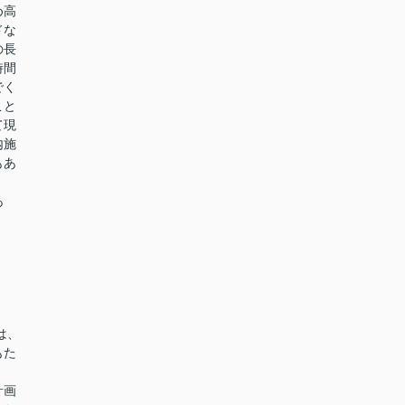
め高
ドな
の長
時間
でく
こと
て現
内施
もあ
あ
は、
もた
計画