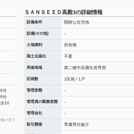
ＳＡＮＳＥＥＤ高殿3の詳細情報
設備条件
閑静な住宅地
設備(その他)
-
土地権利
所有権
国土法届出
不要
用途地域
第二種中高層住居専用
区画数
1区画 / 1戸
8分
管理形態
-
8分
管理員の勤務形態
-
歩10
管理会社
-
情報の見方
取引態様
専属専任媒介