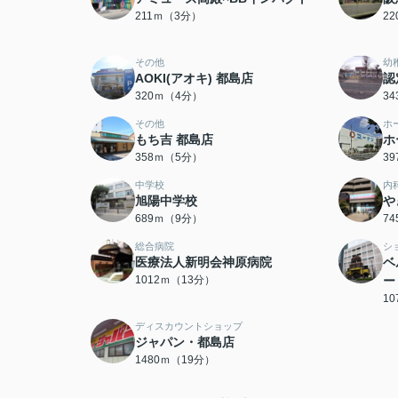
211ｍ（3分）
2
その他
幼
AOKI(アオキ) 都島店
認
320ｍ（4分）
3
その他
ホ
もち吉 都島店
ホ
358ｍ（5分）
3
中学校
内
旭陽中学校
や
689ｍ（9分）
7
総合病院
シ
医療法人新明会神原病院
ベ
1012ｍ（13分）
ー
1
ディスカウントショップ
ジャパン・都島店
1480ｍ（19分）