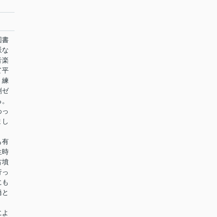
図書
派な
音楽
て平
、練
創ゼ
る。
わっ
まし
も有
生時
古墳
行っ
にも
橋と
によ