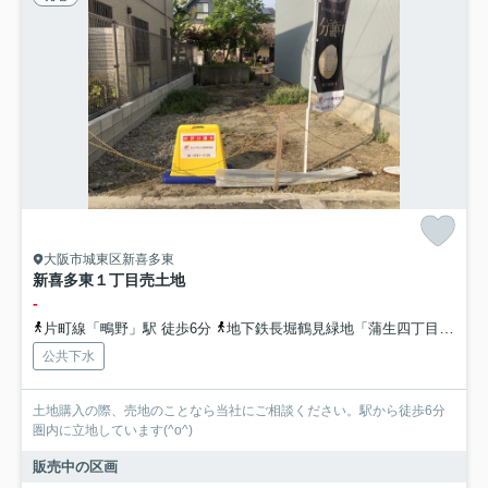
大阪市城東区新喜多東
新喜多東１丁目売土地
-
片町線「鴫野」駅 徒歩6分
地下鉄長堀鶴見緑地「蒲生四丁目」駅 徒歩9分
公共下水
土地購入の際、売地のことなら当社にご相談ください。駅から徒歩6分
圏内に立地しています(^o^)
販売中の区画