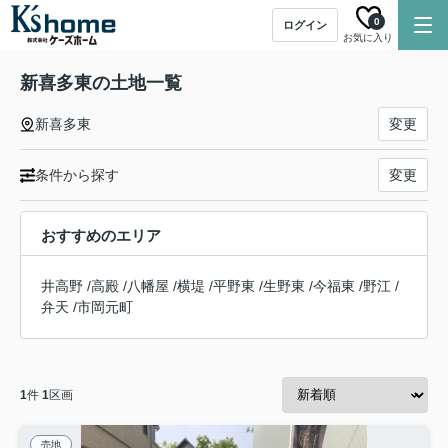
0
ログイン
お気に入り
新喜多東の土地一覧
新喜多東
変更
条件から探す
変更
おすすめのエリア
井高野
/
高殿
/
八幡屋
/
横堤
/
平野東
/
生野東
/
今福東
/
野江
/
弁天
/
市岡元町
1
件
1
区画
売地