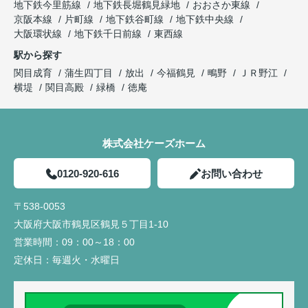
地下鉄今里筋線
地下鉄長堀鶴見緑地
おおさか東線
京阪本線
片町線
地下鉄谷町線
地下鉄中央線
大阪環状線
地下鉄千日前線
東西線
駅から探す
関目成育
蒲生四丁目
放出
今福鶴見
鴫野
ＪＲ野江
横堤
関目高殿
緑橋
徳庵
株式会社ケーズホーム
0120-920-616
お問い合わせ
〒538-0053
大阪府大阪市鶴見区鶴見５丁目1-10
営業時間：
09：00～18：00
定休日：
毎週火・水曜日