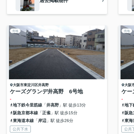
過去掲載物件
売地
売地
大阪市東淀川区
井高野
大阪
ケーズグランデ井高野 6号地
ケー
-
-
地下鉄今里筋線
「
井高野
」駅 徒歩13分
地下
阪急京都本線
「
正雀
」駅 徒歩15分
阪急
東海道本線
「
岸辺
」駅 徒歩26分
東海
公共下水
公共