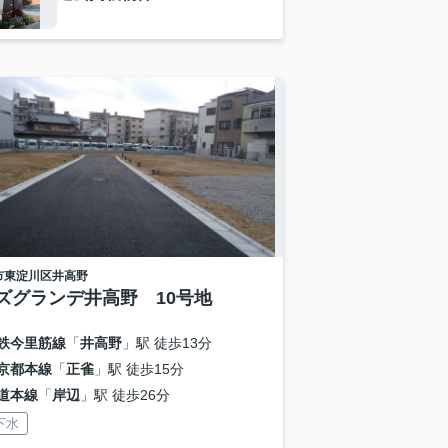
市東淀川区
井高野
ズグランデ井高野 10号地
鉄今里筋線
「
井高野
」駅 徒歩13分
京都本線
「
正雀
」駅 徒歩15分
道本線
「
岸辺
」駅 徒歩26分
下水