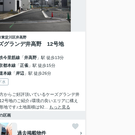
市東淀川区
井高野
ズグランデ井高野 12号地
鉄今里筋線
「
井高野
」駅 徒歩13分
京都本線
「
正雀
」駅 徒歩15分
道本線
「
岸辺
」駅 徒歩26分
下水
方からご好評頂いているケーズグランデ井
12号地のご紹介♪環境の良いエリアに構え
形地です♪土地面積は92...
もっと見る
の区画
過去掲載物件