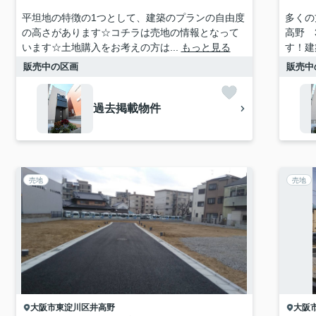
平坦地の特徴の1つとして、建築のプランの自由度
多くの
の高さがあります☆コチラは売地の情報となって
高野 
います☆土地購入をお考えの方は...
もっと見る
す！建
販売中の区画
販売中
過去掲載物件
売地
売地
大阪市東淀川区
井高野
大阪