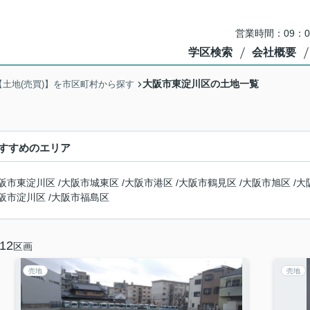
営業時間：09：
学区検索
会社概要
大阪市東淀川区の土地一覧
【土地(売買)】を市区町村から探す
すすめのエリア
阪市東淀川区
/
大阪市城東区
/
大阪市港区
/
大阪市鶴見区
/
大阪市旭区
/
大
阪市淀川区
/
大阪市福島区
12
区画
売地
売地