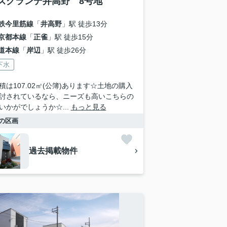
ズグランデ井高野 8号地
鉄今里筋線
「
井高野
」駅 徒歩13分
京都本線
「
正雀
」駅 徒歩15分
道本線
「
岸辺
」駅 徒歩26分
下水
積は107.02㎡(公簿)あります☆土地の購入
討されているなら、ニーズも高いこちらの
いかがでしょうか☆...
もっと見る
の区画
過去掲載物件