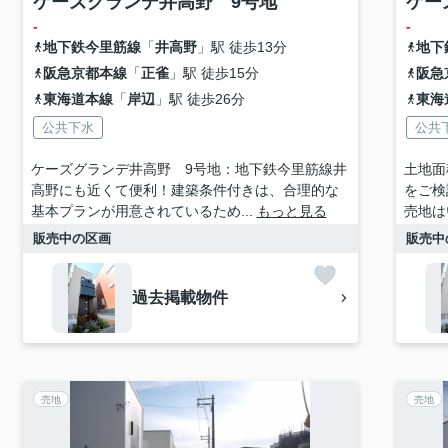
ケーズグランデ井高野 9号地
ケー
-
-
地下鉄今里筋線
「
井高野
」駅 徒歩13分
地下
阪急京都本線
「
正雀
」駅 徒歩15分
阪急
東海道本線
「
岸辺
」駅 徒歩26分
東海
公共下水
公共
ケーズグランデ井高野 9号地：地下鉄今里筋線井
土地面
高野にも近くて便利！建築条件付きは、合理的な
をご検
基本プランが用意されているため...
もっと見る
売地は
販売中の区画
販売中
過去掲載物件
売地
売地