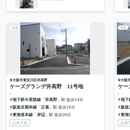
売地
売地
大阪市東淀川区
井高野
大阪
ケーズグランデ井高野 11号地
ケー
-
-
地下鉄今里筋線
「
井高野
」駅 徒歩13分
地下
阪急京都本線
「
正雀
」駅 徒歩15分
阪急
東海道本線
「
岸辺
」駅 徒歩26分
東海
公共下水
公共