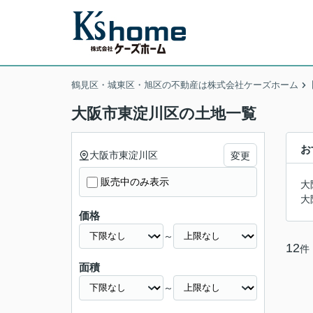
鶴見区・城東区・旭区の不動産は株式会社ケーズホーム
大阪市東淀川区の土地一覧
お
大阪市東淀川区
変更
販売中のみ表示
大
大
価格
～
12
件
面積
～