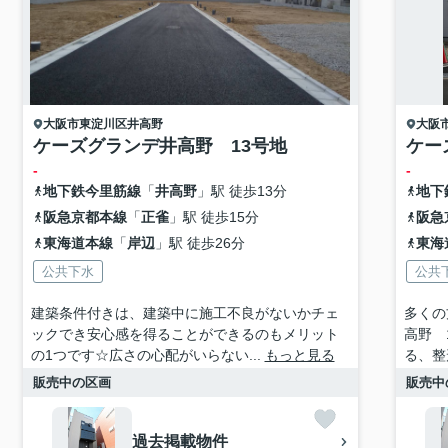
大阪市東淀川区
井高野
大阪
ケーズグランデ井高野 13号地
ケー
-
-
地下鉄今里筋線
「
井高野
」駅 徒歩13分
地下
阪急京都本線
「
正雀
」駅 徒歩15分
阪急
東海道本線
「
岸辺
」駅 徒歩26分
東海
公共下水
公共
建築条件付きは、建築中に施工不良がないかチェ
多くの
ックでき安心感を得ることができるのもメリット
高野 
の1つです☆広さの心配がいらない...
もっと見る
る、整
販売中の区画
販売中
過去掲載物件