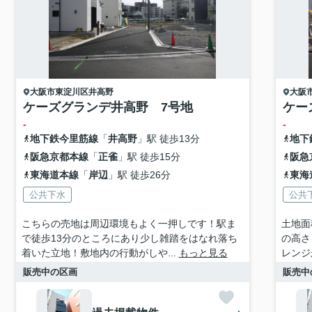
大阪市東淀川区
井高野
大阪
ケーズグランデ井高野 7号地
ケー
-
-
地下鉄今里筋線
「
井高野
」駅 徒歩13分
地下
阪急京都本線
「
正雀
」駅 徒歩15分
阪急
東海道本線
「
岸辺
」駅 徒歩26分
東海
公共下水
公共
こちらの売地は周辺環境もよく一押しです！駅ま
土地面
で徒歩13分のところにあり少し雑踏をはなれ落ち
の高さ
着いた立地！敷地内の行動がしや...
もっと見る
レンジ
販売中の区画
販売中