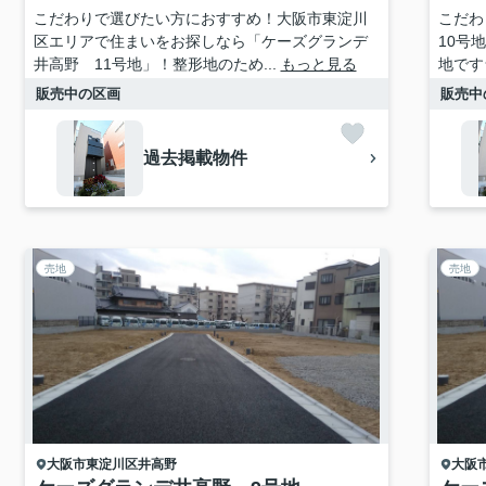
こだわりで選びたい方におすすめ！大阪市東淀川
こだわ
区エリアで住まいをお探しなら「ケーズグランデ
10号
井高野 11号地」！整形地のため...
もっと見る
地です
販売中の区画
販売中
過去掲載物件
売地
売地
大阪市東淀川区
井高野
大阪