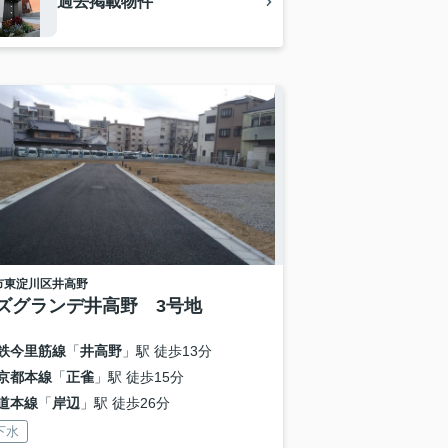
過去掲載物件
市東淀川区
井高野
ズグランデ井高野 3号地
鉄今里筋線
「
井高野
」駅 徒歩13分
京都本線
「
正雀
」駅 徒歩15分
道本線
「
岸辺
」駅 徒歩26分
下水