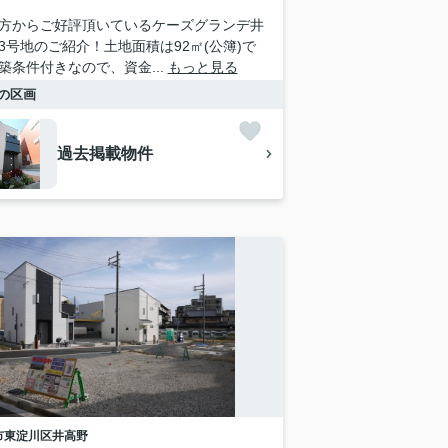
方からご好評頂いているケーズグランデ井
3号地のご紹介！土地面積は92㎡(公簿)で
築条件付きなので、資金...
もっと見る
の区画
過去掲載物件
市東淀川区
井高野