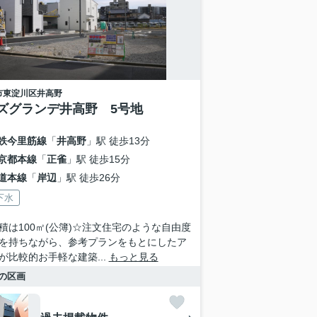
市東淀川区
井高野
ズグランデ井高野 5号地
鉄今里筋線
「
井高野
」駅 徒歩13分
京都本線
「
正雀
」駅 徒歩15分
道本線
「
岸辺
」駅 徒歩26分
下水
積は100㎡(公簿)☆注文住宅のような自由度
を持ちながら、参考プランをもとにしたア
が比較的お手軽な建築...
もっと見る
の区画