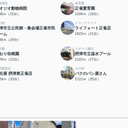
物病院
保育園
オジオ動物病院
正雀愛育園
188ｍ（15分）
1209ｍ（16分）
の他
ドラッグストア
津市立公民館・集会場正雀市民
ライフォート正雀店
ーム
1623ｍ（21分）
546ｍ（20分）
稚園
スポーツ施設
おり幼稚園
摂津市立温水プール
729ｍ（22分）
2102ｍ（27分）
活雑貨店
その他
松屋 摂津東正雀店
バクのパン屋さん
628ｍ（33分）
2722ｍ（35分）