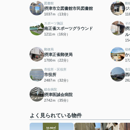
図書館
動
摂津市立図書館市民図書館
ジ
1037ｍ（13分）
1
スポーツ施設
そ
南正雀スポーツグラウンド
摂
1211ｍ（16分）
ル
1
郵便局
幼
摂津正雀郵便局
か
1700ｍ（22分）
1
市役所・区役所
生
市役所
西
2487ｍ（32分）
2
総合病院
摂津医誠会病院
2742ｍ（35分）
よく見られている物件