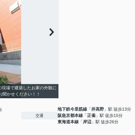
の現場で建築したお家の外観に
お聞かせください！！
地下鉄今里筋線
「
井高野
」駅 徒歩13分
6
阪急京都本線
「
正雀
」駅 徒歩15分
交通
東海道本線
「
岸辺
」駅 徒歩26分