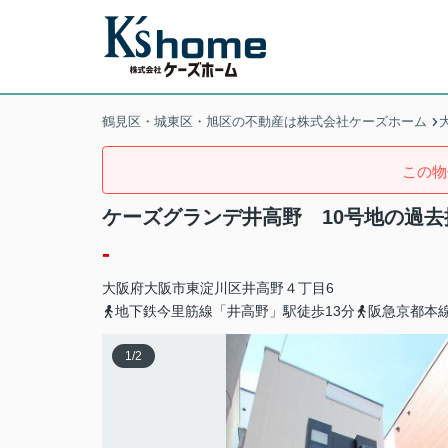
鶴見区・城東区・旭区の不動産は株式会社ケーズホーム
この物
ケーズグランデ井高野 10号地の過
-
大阪府
大阪市東淀川区
井高野
４丁目6
地下鉄今里筋線「井高野」駅徒歩13分
阪急京都本線
1
/
2