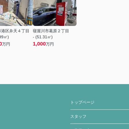
市港区弁天４丁目
寝屋川市葛原２丁目
.99㎡)
- (51.31㎡)
0
1,000
万円
万円
トップページ
スタッフ