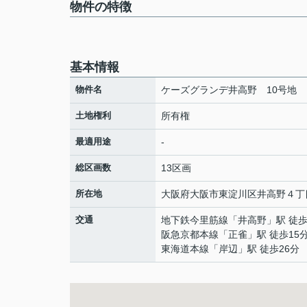
物件の特徴
基本情報
物件名
ケーズグランデ井高野 10号地
土地権利
所有権
最適用途
-
総区画数
13区画
所在地
大阪府
大阪市東淀川区
井高野
４丁
交通
地下鉄今里筋線
「
井高野
」駅 徒歩
阪急京都本線
「
正雀
」駅 徒歩15
東海道本線
「
岸辺
」駅 徒歩26分