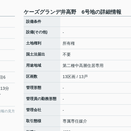
ケーズグランデ井高野 6号地の詳細情報
設備条件
設備(その他)
-
土地権利
所有権
国土法届出
不要
用途地域
第二種中高層住居専用
区画数
13区画 / 13戸
目6
管理形態
-
13分
分
管理員の勤務形態
-
管理会社
-
情報の見方
取引態様
専属専任媒介