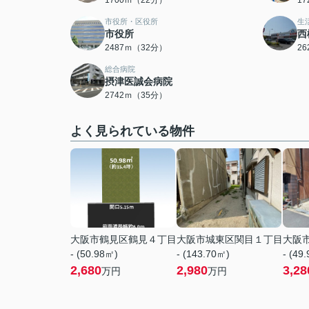
1700ｍ（22分）
1
市役所・区役所
生
市役所
西
2487ｍ（32分）
2
総合病院
摂津医誠会病院
2742ｍ（35分）
よく見られている物件
大阪市鶴見区鶴見４丁目
大阪市城東区関目１丁目
大阪
- (50.98㎡)
- (143.70㎡)
- (49
2,680
2,980
3,28
万円
万円