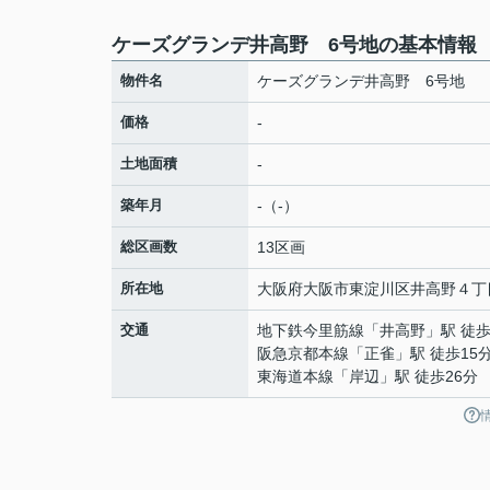
ケーズグランデ井高野 6号地の基本情報
物件名
ケーズグランデ井高野 6号地
価格
-
土地面積
-
築年月
-（-）
総区画数
13区画
所在地
大阪府
大阪市東淀川区
井高野
４丁
交通
地下鉄今里筋線
「
井高野
」駅 徒歩
阪急京都本線
「
正雀
」駅 徒歩15
東海道本線
「
岸辺
」駅 徒歩26分