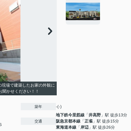
の現場で建築したお家の外観に
お聞かせください！！
-(-)
築年
地下鉄今里筋線
「
井高野
」駅 徒歩13分
阪急京都本線
「
正雀
」駅 徒歩15分
交通
6
東海道本線
「
岸辺
」駅 徒歩26分