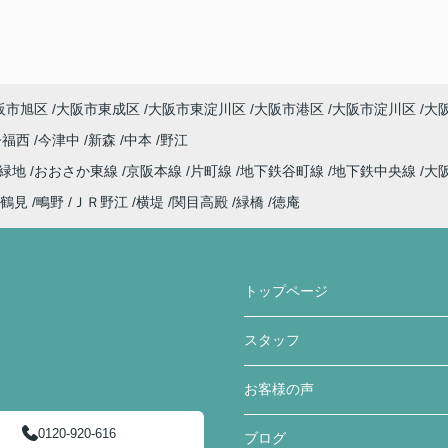
阪市旭区
大阪市東成区
大阪市東淀川区
大阪市港区
大阪市淀川区
大
今福西
今津中
新森
中本
野江
見緑地
おおさか東線
京阪本線
片町線
地下鉄谷町線
地下鉄中央線
大
鶴見
鴫野
ＪＲ野江
横堤
関目高殿
緑橋
徳庵
トップページ
スタッフ
お客様の声
0120-920-616
ブログ