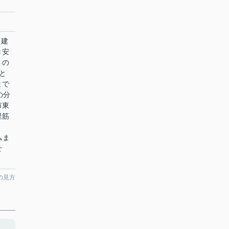
！建
き安
トの
と
まで
の分
市東
里筋
ムま
せ
の見方