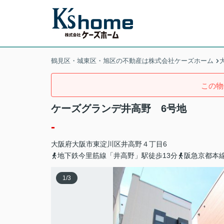
鶴見区・城東区・旭区の不動産は株式会社ケーズホーム
この物
ケーズグランデ井高野 6号地
-
大阪府
大阪市東淀川区
井高野
４丁目6
地下鉄今里筋線「井高野」駅徒歩13分
阪急京都本線
1
/
3