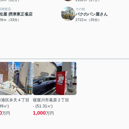
729ｍ（22分）
2102ｍ（27分）
活雑貨店
その他
松屋 摂津東正雀店
バクのパン屋さん
628ｍ（33分）
2722ｍ（35分）
市港区弁天４丁目
寝屋川市葛原２丁目
.99㎡)
- (51.31㎡)
0
1,000
万円
万円