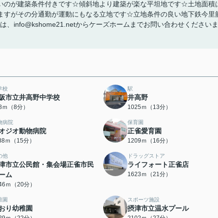
いのが建築条件付きです☆傾斜地より建築が楽な平坦地です☆土地面積
てはいますがその分通勤が運動にもなる立地です☆立地条件の良い地下鉄今里
は、info@kshome21.netからケーズホームまでお問い合わせください
学校
駅
阪市立井高野中学校
井高野
98ｍ（8分）
1025ｍ（13分）
物病院
保育園
オジオ動物病院
正雀愛育園
188ｍ（15分）
1209ｍ（16分）
の他
ドラッグストア
津市立公民館・集会場正雀市民
ライフォート正雀店
ーム
1623ｍ（21分）
546ｍ（20分）
稚園
スポーツ施設
おり幼稚園
摂津市立温水プール