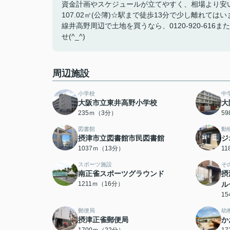
資金計画やスケジュールが立てやすく、相場より安
107.02㎡(公簿)☆駅まで徒歩13分で少し離れ
線井高野周辺で土地を買うなら、0120-920-616また
せ(^_^)
周辺施設
小学校
中
大阪市立東井高野小学校
大
235ｍ（3分）
5
図書館
動
摂津市立図書館市民図書館
ジ
1037ｍ（13分）
1
スポーツ施設
そ
南正雀スポーツグラウンド
摂
1211ｍ（16分）
ル
1
郵便局
幼
摂津正雀郵便局
か