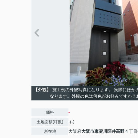
【外観】
施工例の外観写真になります。 実際にほか
なります。外観の色は何色がお好みですか？
-
価格
-(-)
土地面積(坪数)
大阪府
大阪市東淀川区
井高野
４丁目
所在地