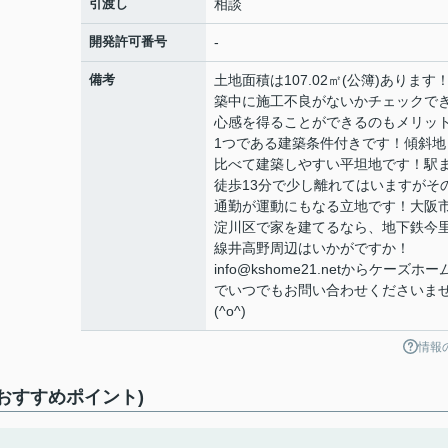
引渡し
相談
開発許可番号
-
備考
土地面積は107.02㎡(公簿)あります
築中に施工不良がないかチェックで
心感を得ることができるのもメリッ
1つである建築条件付きです！傾斜地
比べて建築しやすい平坦地です！駅
徒歩13分で少し離れてはいますがそ
通勤が運動にもなる立地です！大阪
淀川区で家を建てるなら、地下鉄今
線井高野周辺はいかがですか！
info@kshome21.netからケーズホー
でいつでもお問い合わせくださいま
(^o^)
情報
おすすめポイント)