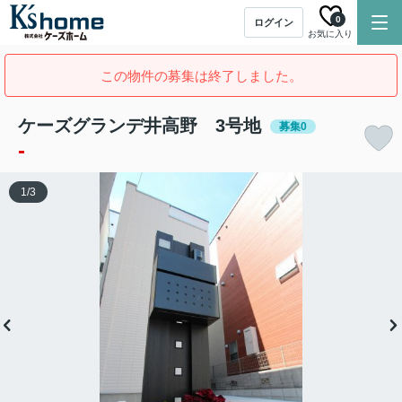
0
ログイン
お気に入り
この物件の募集は終了しました。
ケーズグランデ井高野 3号地
募集0
-
1
/
3