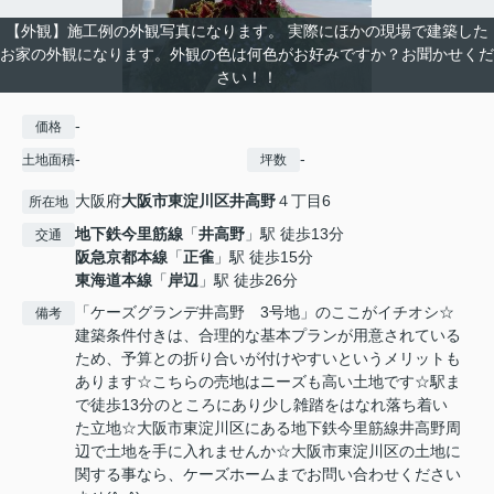
【外観】施工例の外観写真になります。 実際にほかの現場で建築した
お家の外観になります。外観の色は何色がお好みですか？お聞かせくだ
さい！！
-
価格
-
-
土地面積
坪数
大阪府
大阪市東淀川区
井高野
４丁目6
所在地
地下鉄今里筋線
「
井高野
」駅 徒歩13分
交通
阪急京都本線
「
正雀
」駅 徒歩15分
東海道本線
「
岸辺
」駅 徒歩26分
「ケーズグランデ井高野 3号地」のここがイチオシ☆
備考
建築条件付きは、合理的な基本プランが用意されている
ため、予算との折り合いが付けやすいというメリットも
あります☆こちらの売地はニーズも高い土地です☆駅ま
で徒歩13分のところにあり少し雑踏をはなれ落ち着い
た立地☆大阪市東淀川区にある地下鉄今里筋線井高野周
辺で土地を手に入れませんか☆大阪市東淀川区の土地に
関する事なら、ケーズホームまでお問い合わせください