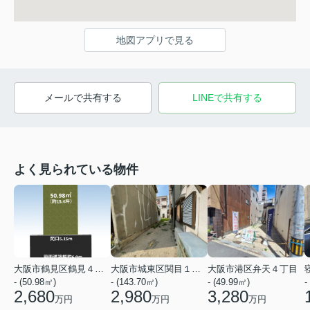
地図アプリで見る
メールで共有する
LINEで共有する
よく見られている物件
大阪市鶴見区鶴見４丁目
大阪市城東区関目１丁目
大阪市港区弁天４丁目
- (50.98㎡)
- (143.70㎡)
- (49.99㎡)
-
2,680
2,980
3,280
万円
万円
万円