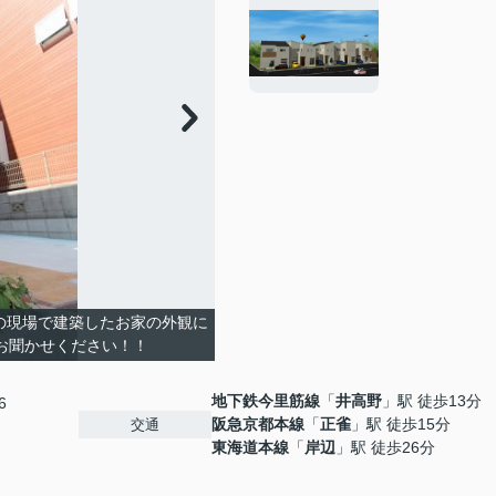
の現場で建築したお家の外観に
お聞かせください！！
地下鉄今里筋線
「
井高野
」駅 徒歩13分
6
阪急京都本線
「
正雀
」駅 徒歩15分
交通
東海道本線
「
岸辺
」駅 徒歩26分