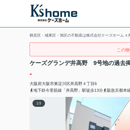
鶴見区・城東区・旭区の不動産は株式会社ケーズホーム
この物
ケーズグランデ井高野 9号地の過去
-
大阪府
大阪市東淀川区
井高野
４丁目6
地下鉄今里筋線「井高野」駅徒歩13分
阪急京都本線
1
/
3