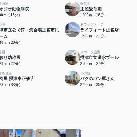
物病院
保育園
オジオ動物病院
正雀愛育園
188ｍ（15分）
1209ｍ（16分）
の他
ドラッグストア
津市立公民館・集会場正雀市民
ライフォート正雀店
ーム
1623ｍ（21分）
546ｍ（20分）
稚園
スポーツ施設
おり幼稚園
摂津市立温水プール
729ｍ（22分）
2102ｍ（27分）
活雑貨店
その他
松屋 摂津東正雀店
バクのパン屋さん
628ｍ（33分）
2722ｍ（35分）