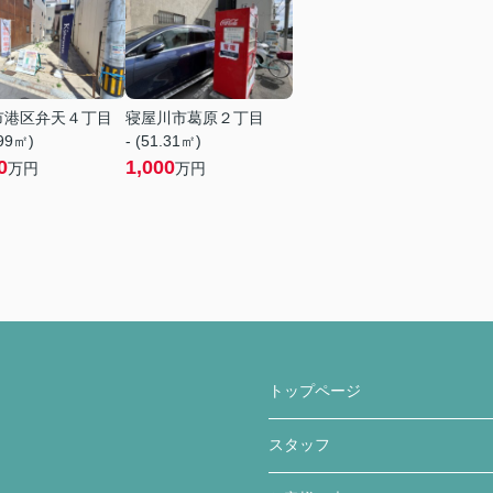
市港区弁天４丁目
寝屋川市葛原２丁目
.99㎡)
- (51.31㎡)
0
1,000
万円
万円
トップページ
スタッフ