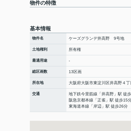
物件の特徴
基本情報
物件名
ケーズグランデ井高野 9号地
土地権利
所有権
最適用途
-
総区画数
13区画
所在地
大阪府
大阪市東淀川区
井高野
４丁
交通
地下鉄今里筋線
「
井高野
」駅 徒歩
阪急京都本線
「
正雀
」駅 徒歩15
東海道本線
「
岸辺
」駅 徒歩26分