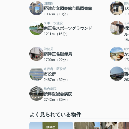
図書館
動
摂津市立図書館市民図書館
ジ
1037ｍ（13分）
1
スポーツ施設
そ
南正雀スポーツグラウンド
摂
1211ｍ（16分）
ル
1
郵便局
幼
摂津正雀郵便局
か
1700ｍ（22分）
1
市役所・区役所
生
市役所
西
2487ｍ（32分）
2
総合病院
摂津医誠会病院
2742ｍ（35分）
よく見られている物件