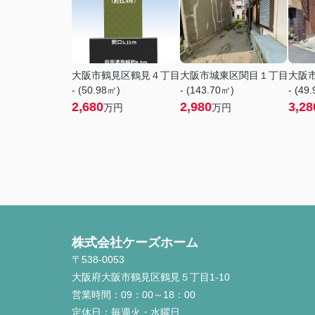
大阪市鶴見区鶴見４丁目
大阪市城東区関目１丁目
大阪
- (50.98㎡)
- (143.70㎡)
- (49
2,680
2,980
3,28
万円
万円
株式会社ケーズホーム
〒538-0053
大阪府大阪市鶴見区鶴見５丁目1-10
営業時間：
09：00～18：00
定休日：
毎週火・水曜日