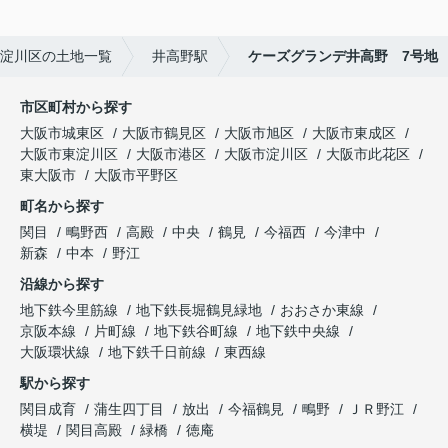
淀川区の土地一覧
井高野駅
ケーズグランデ井高野 7号地
市区町村から探す
大阪市城東区
大阪市鶴見区
大阪市旭区
大阪市東成区
大阪市東淀川区
大阪市港区
大阪市淀川区
大阪市此花区
東大阪市
大阪市平野区
町名から探す
関目
鴫野西
高殿
中央
鶴見
今福西
今津中
新森
中本
野江
沿線から探す
地下鉄今里筋線
地下鉄長堀鶴見緑地
おおさか東線
京阪本線
片町線
地下鉄谷町線
地下鉄中央線
大阪環状線
地下鉄千日前線
東西線
駅から探す
関目成育
蒲生四丁目
放出
今福鶴見
鴫野
ＪＲ野江
横堤
関目高殿
緑橋
徳庵