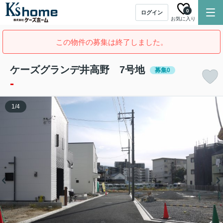
0
ログイン
お気に入り
この物件の募集は終了しました。
ケーズグランデ井高野 7号地
募集0
-
1
/
4