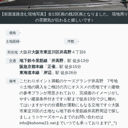
【前面道路含む現地写真】全13区画の残2区画となりました。 現地周り
の雰囲気が伝わると嬉しいです♪
-
価格
-
-
土地面積
坪数
大阪府
大阪市東淀川区
井高野
４丁目6
所在地
地下鉄今里筋線
「
井高野
」駅 徒歩13分
交通
阪急京都本線
「
正雀
」駅 徒歩15分
東海道本線
「
岸辺
」駅 徒歩26分
こだわりポイント満載のケーズグランデ井高野 7号地
備考
☆土地の購入をご検討の方にオススメの売地です☆建物
の参考プランが用意されており、完成後のイメージがし
やすい建築条件付きです☆駅まで徒歩13分で少し離れ
てはいますがその分通勤が運動にもなる立地です☆大阪
市東淀川区の土地なら地下鉄今里筋線井高野周辺で探し
ましょう☆ケーズホームまでのお問い合わせは
info@kshome21.netまでいつでも承っております(^_^)