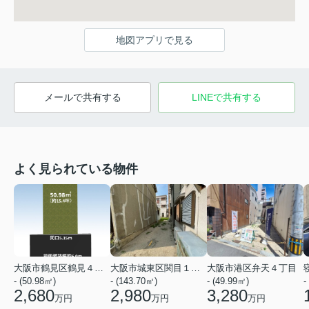
地図アプリで見る
メールで共有する
LINEで共有する
よく見られている物件
大阪市鶴見区鶴見４丁目
大阪市城東区関目１丁目
大阪市港区弁天４丁目
- (50.98㎡)
- (143.70㎡)
- (49.99㎡)
-
2,680
2,980
3,280
万円
万円
万円