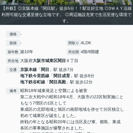
【外観】◎京阪本線『関目駅』徒歩5分！！駅近好立地 ◎3ＷＡＹ沿線
利用可能な交通至便な立地です。 ◎周辺施設充実で生活至便な環境で
す。
-
価格
-
4LDK
面積
間取り
築10年
4階/8階建
築年数
所在階
大阪府
大阪市城東区
関目
６丁目
所在地
京阪本線
「
関目
」駅 徒歩7分
交通
地下鉄今里筋線
「
関目成育
」駅 徒歩8分
地下鉄谷町線
「
関目高殿
」駅 徒歩12分
昭和18年城東発足と空襲による被害
備考
第二次大戦中の昭和18年4月、大阪市の22区制実施にと
もなう7増区の1区として
東成区の北部地域と旭区の南部地域を併せて分区独立し
初めて城東区が誕生しました。
終戦の年となる昭和20年には当区及び東、都島、東成
各区の軍事施設が爆撃されました。