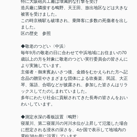
特に大阪砲兵工廠は壊滅的な打撃を受け
造兵廠に隣接する鴫野、天王田、放出地区などは大きな
被害を受けました。
この時京橋駅も破壊され、乗降客に多数の死傷者を出し
ました。
区の歴史 参照
◆敬老のつどい〈中浜〉
毎年9月の敬老の日に合わせて中浜地域にお住まいの70
歳以上の方を対象に敬老のつどい実行委員会の皆さんに
より実施しています。
主催者・御来賓あいさつ後、金婚をむかえられた方へ記
念品の贈呈やさまざまな団体による吹奏楽、民謡、大正
琴、落語、合唱などが披露され、参加した皆さんはリラ
ックスしてたのしまれていました。
多年にわたり社会に貢献されてきた長寿の皆さんをおい
わいしています。
◆測定水深の看板設置〈鴫野〉
寝屋川、第二寝屋川の河川水位が上昇して氾濫した場合
に想定される浸水の深さを、4か国で表示して地域内の
電柱38か所に設置しています。