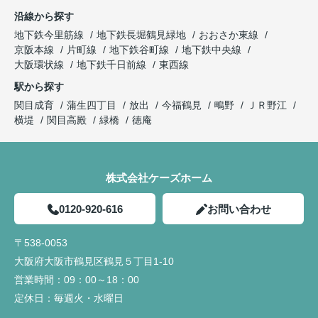
沿線から探す
地下鉄今里筋線
地下鉄長堀鶴見緑地
おおさか東線
京阪本線
片町線
地下鉄谷町線
地下鉄中央線
大阪環状線
地下鉄千日前線
東西線
駅から探す
関目成育
蒲生四丁目
放出
今福鶴見
鴫野
ＪＲ野江
横堤
関目高殿
緑橋
徳庵
株式会社ケーズホーム
0120-920-616
お問い合わせ
〒538-0053
大阪府大阪市鶴見区鶴見５丁目1-10
営業時間：
09：00～18：00
定休日：
毎週火・水曜日