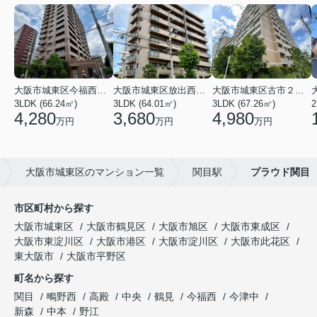
大阪市城東区今福西６丁目
大阪市城東区放出西１丁目
大阪市城東区古市２丁目
3LDK (66.24㎡)
3LDK (64.01㎡)
3LDK (67.26㎡)
2
4,280
3,680
4,980
万円
万円
万円
大阪市城東区のマンション一覧
関目駅
プラウド関目
市区町村から探す
大阪市城東区
大阪市鶴見区
大阪市旭区
大阪市東成区
大阪市東淀川区
大阪市港区
大阪市淀川区
大阪市此花区
東大阪市
大阪市平野区
町名から探す
関目
鴫野西
高殿
中央
鶴見
今福西
今津中
新森
中本
野江