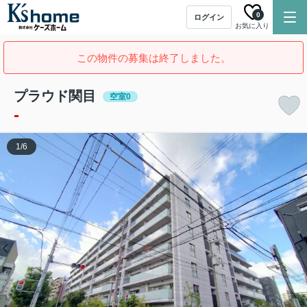
0
ログイン
お気に入り
この物件の募集は終了しました。
プラウド関目
空室0
-
1
/
6