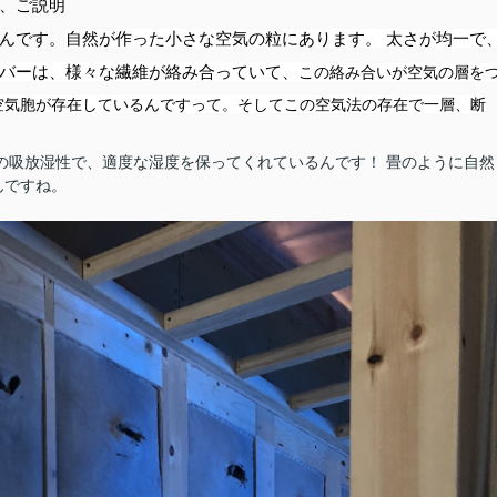
、ご説明
んです。
自然が作った小さな空気の粒にあります。 太さが均一で
バーは、様々な繊維が絡み合っていて、
この絡み合いが空気の層を
空気胞が存在しているんですって。そしてこの空気法の存在で一層、断
の吸放湿性で、適度な湿度を保ってくれているんです！
畳のように
自然
んですね。