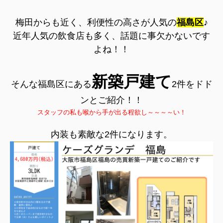
梅田からも近く、利便性の高さが人気の
福島区
♪
近年人気の飲食店も多く、話題に事欠かないです
よね！！
新築戸建て
そんな福島区にある
2件をドド
ンとご紹介！！
スタッフの私も喉から手が出る程欲し～～～～い！
内装も素敵な2件になります。