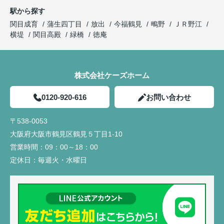
駅から探す
関目成育
蒲生四丁目
放出
今福鶴見
鴫野
ＪＲ野江
横堤
関目高殿
緑橋
徳庵
株式会社ケーズホーム
0120-920-616
お問い合わせ
〒538-0053
大阪府大阪市鶴見区鶴見５丁目1-10
営業時間：
09：00～18：00
定休日：
毎週火・水曜日