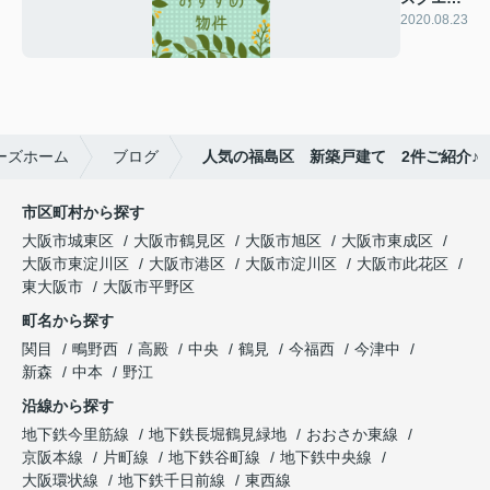
今福鶴見
2020.08.23
ーズホーム
ブログ
人気の福島区 新築戸建て 2件ご紹介♪
市区町村から探す
大阪市城東区
大阪市鶴見区
大阪市旭区
大阪市東成区
大阪市東淀川区
大阪市港区
大阪市淀川区
大阪市此花区
東大阪市
大阪市平野区
町名から探す
関目
鴫野西
高殿
中央
鶴見
今福西
今津中
新森
中本
野江
沿線から探す
地下鉄今里筋線
地下鉄長堀鶴見緑地
おおさか東線
京阪本線
片町線
地下鉄谷町線
地下鉄中央線
大阪環状線
地下鉄千日前線
東西線