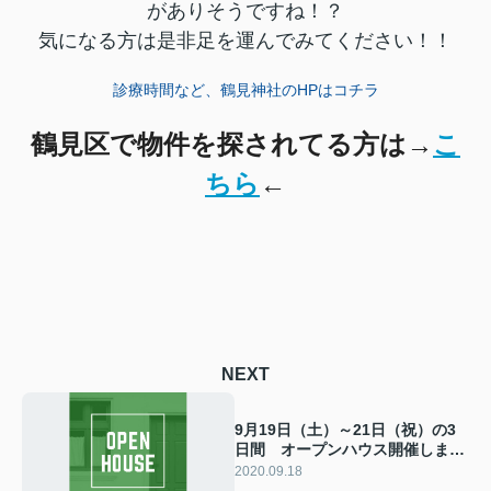
がありそうですね！？
気になる方は是非足を運んでみてください！！
診療時間など、鶴見神社のHPはコチラ
鶴見区で物件を探されてる方は→
こ
ちら
←
NEXT
9月19日（土）～21日（祝）の3
日間 オープンハウス開催しま
す！！
2020.09.18