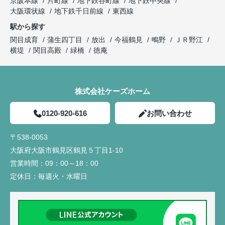
京阪本線
片町線
地下鉄谷町線
地下鉄中央線
大阪環状線
地下鉄千日前線
東西線
駅から探す
関目成育
蒲生四丁目
放出
今福鶴見
鴫野
ＪＲ野江
横堤
関目高殿
緑橋
徳庵
株式会社ケーズホーム
0120-920-616
お問い合わせ
〒538-0053
大阪府大阪市鶴見区鶴見５丁目1-10
営業時間：
09：00～18：00
定休日：
毎週火・水曜日