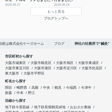
2026.06.27
2026.06.19
もっと見る
ブログトップへ
動産は株式会社ケーズホーム
ブログ
神社の社務所で”鍼灸”
市区町村から探す
大阪市城東区
大阪市鶴見区
大阪市旭区
大阪市東成区
大阪市東淀川区
大阪市港区
大阪市淀川区
大阪市此花区
東大阪市
大阪市平野区
町名から探す
関目
鴫野西
高殿
中央
鶴見
今福西
今津中
新森
中本
野江
沿線から探す
地下鉄今里筋線
地下鉄長堀鶴見緑地
おおさか東線