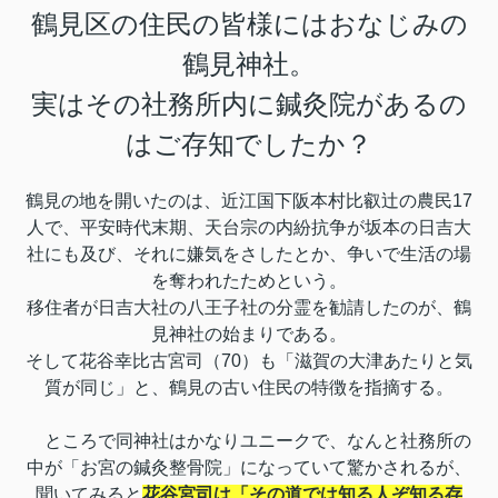
鶴見区の住民の皆様にはおなじみの
鶴見神社。
実はその社務所内に鍼灸院があるの
はご存知でしたか？
鶴見の地を開いたのは、近江国下阪本村比叡辻の農民17
人で、平安時代末期、天台宗の内紛抗争が坂本の日吉大
社にも及び、それに嫌気をさしたとか、争いで生活の場
を奪われたためという。
移住者が日吉大社の八王子社の分霊を勧請したのが、鶴
見神社の始まりである。
そして花谷幸比古宮司（70）も「滋賀の大津あたりと気
質が同じ」と、鶴見の古い住民の特徴を指摘する。
ところで同神社はかなりユニークで、なんと社務所の
中が「お宮の鍼灸整骨院」になっていて驚かされるが、
聞いてみると
花谷宮司は「その道では知る人ぞ知る存